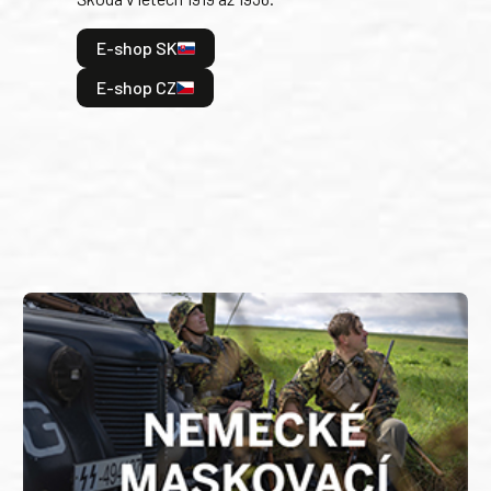
tak 
hrdi
E-shop SK
je: 
odeh
E-shop CZ
bitv
E
E