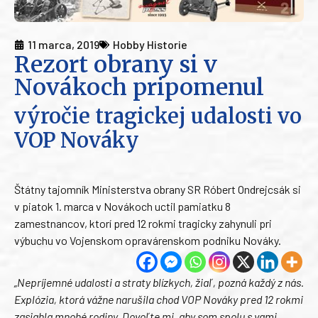
11 marca, 2019
Hobby Historie
Rezort obrany si v
Novákoch pripomenul
výročie tragickej udalosti vo
VOP Nováky
Štátny tajomník Ministerstva obrany SR Róbert Ondrejcsák si
v piatok 1. marca v Novákoch uctil pamiatku 8
zamestnancov, ktorí pred 12 rokmi tragicky zahynuli pri
výbuchu vo Vojenskom opravárenskom podniku Nováky.
„Nepríjemné udalosti a straty blízkych, žiaľ, pozná každý z nás.
Explózia, ktorá vážne narušila chod VOP Nováky pred 12 rokmi
zasiahla mnohé rodiny. Dovoľte mi, aby som spolu s vami