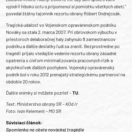
vyjadril hlbokú úctu a pripomenul si pamiatku všetkých obetí,“
povedal štátny tajomník rezortu obrany Róbert Ondrejcsák.
Tragická udalosť vo Vojenskom opravárenskom podniku
Nováky sa stala 2. marca 2007. Pri obrovskom výbuchu v
priestoroch delaboračnej haly zahynulo 8 zamestnancov
podniku a ďalšie desiatky ľudí sa zranili. Bezprostredne po
tragédii prijalo vtedajšie vedenie rezortu obrany zásadné
opatrenia s cieľom minimalizovania pracovných rizík a
akýchkoľvek ďalších pochybení. Vojenský opravárenský
podnik bol v roku 2012 prenajatý strategickému partnerovi na
obdobie 20 rokov.
Ďalšie snímky si môžete pozrieť –
TU
.
Text: Ministerstvo obrany SR – KOd /r
Foto: Ivan Kelement – MO SR
Súvisiaci článok:
Spomienka na obete nováckej tragédie