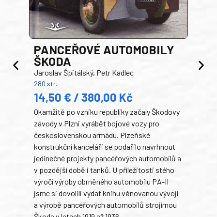
PANCEŘOVÉ AUTOMOBILY
ŠKODA
TA
Jaroslav Špitálský, Petr Kadlec
Ben
280 str.
352 s
14,50 € / 380,00 Kč
22
Okamžitě po vzniku republiky začaly Škodovy
Tank
závody v Plzni vyrábět bojové vozy pro
býva
československou armádu. Plzeňské
Rusk
konstrukční kanceláři se podařilo navrhnout
armá
jedinečné projekty pancéřových automobilů a
stře
v pozdější době i tanků. U příležitosti stého
při 
výročí výroby obrněného automobilu PA-II
blíz
jsme si dovolili vydat knihu věnovanou vývoji
tank
a výrobě pancéřových automobilů strojírnou
v lé
Škoda v letech 1919 až 1936.