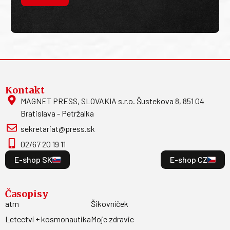
Kontakt
MAGNET PRESS, SLOVAKIA s.r.o. Šustekova 8, 851 04
Bratislava - Petržalka
sekretariat@press.sk
02/67 20 19 11
E-shop SK
E-shop CZ
Časopisy
atm
Šikovníček
Letectví + kosmonautika
Moje zdravie