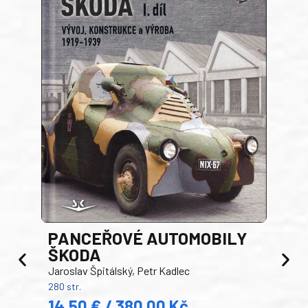
PANCEŘOVÉ AUTOMOBILY
ŠKODA
TA
Jaroslav Špitálský, Petr Kadlec
Ben
280 str.
352 s
14,50 € / 380,00 Kč
22