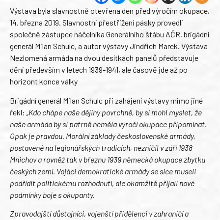
Výstava byla slavnostně otevřena den před výročím okupace,
14. března 2019. Slavnostní přestřižení pásky provedli
společně zástupce náčelníka Generálního štábu AČR, brigádní
generál Milan Schulc, a autor výstavy Jindřich Marek. Výstava
Nezlomená armáda na dvou desítkách panelů představuje
dění především v letech 1939-1941, ale časově jde až po
horizont konce války
Brigádní generál Milan Schulc při zahájení výstavy mimo jiné
řekl:
„Kdo chápe naše dějiny povrchně, by si mohl myslet, že
naše armáda by si patrně neměla výročí okupace připomínat.
Opak je pravdou. Morální základy československé armády,
postavené na legionářských tradicích, nezničil v září 1938
Mnichov a rovněž tak v březnu 1939 německá okupace zbytku
českých zemí. Vojáci demokratické armády se sice museli
podřídit politickému rozhodnutí, ale okamžitě přijali nové
podmínky boje s okupanty.
Zpravodajští důstojníci, vojenští přidělenci v zahraničí a