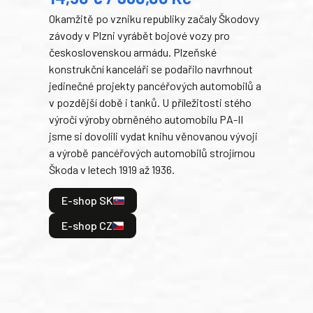
Okamžitě po vzniku republiky začaly Škodovy
Tank
závody v Plzni vyrábět bojové vozy pro
býva
československou armádu. Plzeňské
Rusk
konstrukční kanceláři se podařilo navrhnout
armá
jedinečné projekty pancéřových automobilů a
stře
v pozdější době i tanků. U příležitosti stého
při 
výročí výroby obrněného automobilu PA-II
blíz
jsme si dovolili vydat knihu věnovanou vývoji
tank
a výrobě pancéřových automobilů strojírnou
v lé
Škoda v letech 1919 až 1936.
tak 
hrdi
E-shop SK
je: 
odeh
E-shop CZ
bitv
E
E