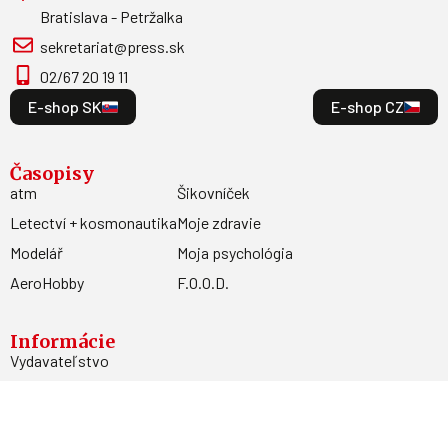
Bratislava - Petržalka
sekretariat@press.sk
02/67 20 19 11
E-shop SK
E-shop CZ
Časopisy
atm
Šikovníček
Letectví + kosmonautika
Moje zdravie
Modelář
Moja psychológia
AeroHobby
F.O.O.D.
Informácie
Vydavateľstvo
Predplatné
Archív