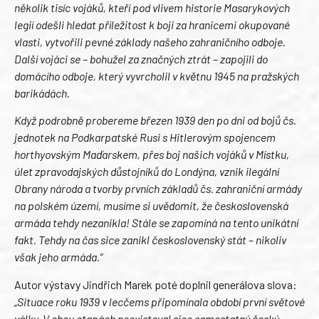
několik tisíc vojáků, kteří pod vlivem historie Masarykových
legií odešli hledat příležitost k boji za hranicemi okupované
vlasti, vytvořili pevné základy našeho zahraničního odboje.
Další vojáci se – bohužel za značných ztrát – zapojili do
domácího odboje, který vyvrcholil v květnu 1945 na pražských
barikádách.
Když podrobně probereme březen 1939 den po dni od bojů čs.
jednotek na Podkarpatské Rusi s Hitlerovým spojencem
horthyovským Maďarskem, přes boj našich vojáků v Místku,
úlet zpravodajských důstojníků do Londýna, vznik ilegální
Obrany národa a tvorby prvních základů čs. zahraniční armády
na polském území, musíme si uvědomit, že československá
armáda tehdy nezanikla! Stále se zapomíná na tento unikátní
fakt. Tehdy na čas sice zanikl československý stát – nikoliv
však jeho armáda.“
Autor výstavy Jindřich Marek poté doplnil generálova slova:
„Situace roku 1939 v lecčems připomínala období první světové
války. V obou etapách neexistoval sice samostatný český-