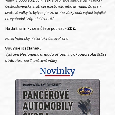
československý stát, ale existovala jeho armáda. Za první
světové války to byly legie, za druhé války naši vojáci bojující
na východní i západní frontě.“
Na další snímky se můžete podívat –
ZDE
.
Foto: Vojenský historický ústav Praha
Související článek:
Výstava Nezlomená armáda připomíná okupaci roku 1939 i
období konce 2. světové války
Novinky