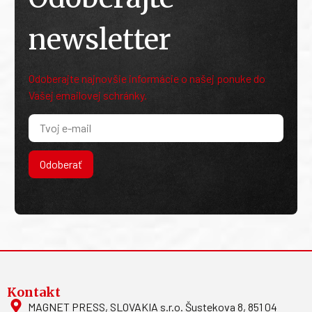
newsletter
Odoberajte najnovšie informácie o našej ponuke do
Vašej emailovej schránky.
Odoberať
Kontakt
MAGNET PRESS, SLOVAKIA s.r.o. Šustekova 8, 851 04