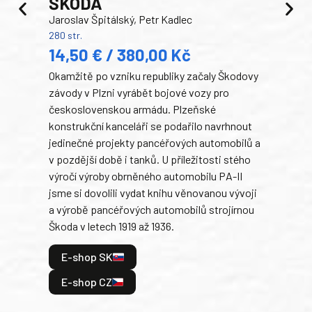
ŠKODA
TA
Jaroslav Špitálský, Petr Kadlec
Ben
280 str.
352 s
14,50 € / 380,00 Kč
22
Okamžitě po vzniku republiky začaly Škodovy
Tank
závody v Plzni vyrábět bojové vozy pro
býva
československou armádu. Plzeňské
Rusk
konstrukční kanceláři se podařilo navrhnout
armá
jedinečné projekty pancéřových automobilů a
stře
v pozdější době i tanků. U příležitosti stého
při 
výročí výroby obrněného automobilu PA-II
blíz
jsme si dovolili vydat knihu věnovanou vývoji
tank
a výrobě pancéřových automobilů strojírnou
v lé
Škoda v letech 1919 až 1936.
tak 
hrdi
E-shop SK
je: 
odeh
E-shop CZ
bitv