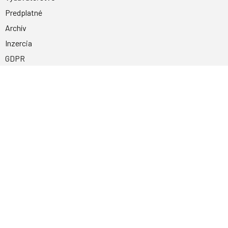
Predplatné
Archív
Inzercia
GDPR
Kontakty
Facebook
Magnetpress.online
© 2023 Všetky práva vyhradené. Dizajn a
programovanie: