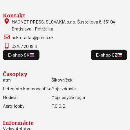
Kontakt
MAGNET PRESS, SLOVAKIA s.r.o. Šustekova 8, 851 04
Bratislava - Petržalka
sekretariat@press.sk
02/67 20 19 11
E-shop SK
E-shop CZ
Časopisy
atm
Šikovníček
Letectví + kosmonautika
Moje zdravie
Modelář
Moja psychológia
AeroHobby
F.O.O.D.
Informácie
Vydavateľstvo