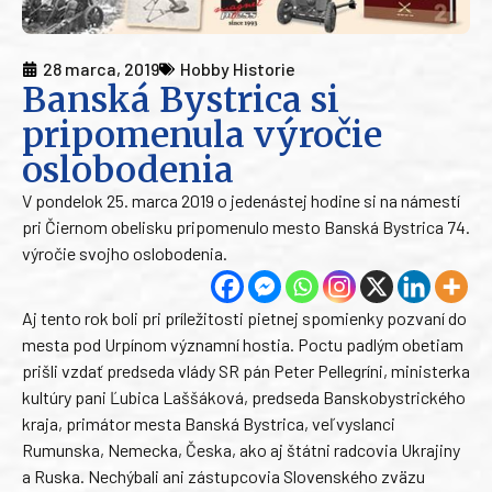
28 marca, 2019
Hobby Historie
Banská Bystrica si
pripomenula výročie
oslobodenia
V pondelok 25. marca 2019 o jedenástej hodine si na námestí
pri Čiernom obelisku pripomenulo mesto Banská Bystrica 74.
výročie svojho oslobodenia.
Aj tento rok boli pri príležitosti pietnej spomienky pozvaní do
mesta pod Urpínom významní hostia. Poctu padlým obetiam
prišli vzdať predseda vlády SR pán Peter Pellegríni, ministerka
kultúry pani Ľubica Laššáková, predseda Banskobystrického
kraja, primátor mesta Banská Bystrica, veľvyslanci
Rumunska, Nemecka, Česka, ako aj štátni radcovia Ukrajiny
a Ruska. Nechýbali ani zástupcovia Slovenského zväzu