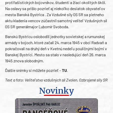
protifašistických bojovníkov, študenti a žiaci okolitých škôl.
Na oslavy sa prišlo pozrieť aj niekoľko desiatok obyvateľov
mesta Banská Bystrica . Za Vzdušné sily OS SR sa pietneho
aktu kladenia vencov zúčastnil samotný veliteľ Vzdušných síl
OS SR generálmajor Ľubomír Svoboda.
Banskú Bystricu oslobodili jednotky sovietskej a rumunskej
armády v bojoch, ktoré začali 24. marca 1945 v obci Radvaň a
pokračovali na druhý deň v Kvetnú nedeľu pouličnými bojmi v
Banskej Bystrici. Mesto sa stalo v nasledujúci deň 26. marca
1945 znova slobodným.
Ďalšie snímky si môžete pozrieť –
TU
.
Text a foto: Veliteľstvo vzdušných síl Zvolen, Ozbrojené sily SR
Novinky