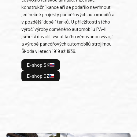
Rusk
konstrukční kanceláři se podařilo navrhnout
armá
jedinečné projekty pancéřových automobilů a
stře
v pozdější době i tanků. U příležitosti stého
při 
výročí výroby obrněného automobilu PA-II
blíz
jsme si dovolili vydat knihu věnovanou vývoji
tank
a výrobě pancéřových automobilů strojírnou
v lé
Škoda v letech 1919 až 1936.
tak 
hrdi
E-shop SK
je: 
odeh
E-shop CZ
bitv
E
E