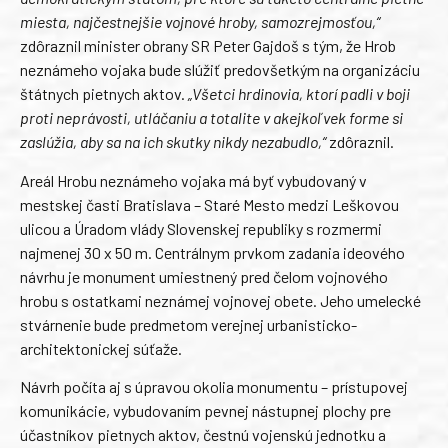
miesta, najčestnejšie vojnové hroby, samozrejmosťou,“
zdôraznil minister obrany SR Peter Gajdoš s tým, že Hrob
neznámeho vojaka bude slúžiť predovšetkým na organizáciu
štátnych pietnych aktov.
„Všetci hrdinovia, ktorí padli v boji
proti neprávosti, utláčaniu a totalite v akejkoľvek forme si
zaslúžia, aby sa na ich skutky nikdy nezabudlo,“
zdôraznil.
Areál Hrobu neznámeho vojaka má byť vybudovaný v
mestskej časti Bratislava – Staré Mesto medzi Leškovou
ulicou a Úradom vlády Slovenskej republiky s rozmermi
najmenej 30 x 50 m. Centrálnym prvkom zadania ideového
návrhu je monument umiestnený pred čelom vojnového
hrobu s ostatkami neznámej vojnovej obete. Jeho umelecké
stvárnenie bude predmetom verejnej urbanisticko-
architektonickej súťaže.
Návrh počíta aj s úpravou okolia monumentu – prístupovej
komunikácie, vybudovaním pevnej nástupnej plochy pre
účastníkov pietnych aktov, čestnú vojenskú jednotku a