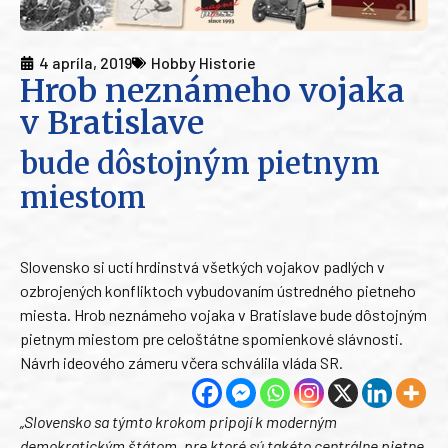
4 apríla, 2019
Hobby Historie
Hrob neznámeho vojaka
v Bratislave
bude dôstojným pietnym
miestom
Slovensko si uctí hrdinstvá všetkých vojakov padlých v
ozbrojených konfliktoch vybudovaním ústredného pietneho
miesta. Hrob neznámeho vojaka v Bratislave bude dôstojným
pietnym miestom pre celoštátne spomienkové slávnosti.
Návrh ideového zámeru včera schválila vláda SR.
„Slovensko sa týmto krokom pripojí k moderným
demokratickým štátom, pre ktoré sú takéto centrálne pietne