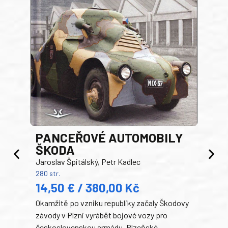
PANCEŘOVÉ AUTOMOBILY
ŠKODA
TA
Jaroslav Špitálský, Petr Kadlec
Ben
280 str.
352 s
14,50 € / 380,00 Kč
22
Okamžitě po vzniku republiky začaly Škodovy
Tank
závody v Plzni vyrábět bojové vozy pro
býva
československou armádu. Plzeňské