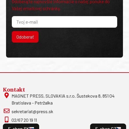
Odoberajte najnovšie informácie o našej ponuke do
Vašej emailovej schránky.
Odoberať
Kontakt
MAGNET PRESS, SLOVAKIA s.r.o. Šustekova 8, 851 04
Bratislava - Petržalka
sekretariat@press.sk
02/67 20 19 11
E-shop SK
E-shop CZ