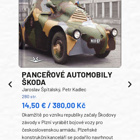
PANCEŘOVÉ AUTOMOBILY
ŠKODA
TA
Jaroslav Špitálský, Petr Kadlec
Ben
280 str.
352 s
14,50 € / 380,00 Kč
22
Okamžitě po vzniku republiky začaly Škodovy
Tank
závody v Plzni vyrábět bojové vozy pro
býva
československou armádu. Plzeňské
Rusk
konstrukční kanceláři se podařilo navrhnout
armá