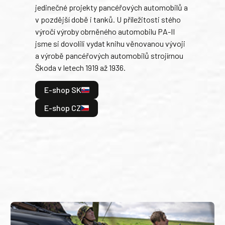
jedinečné projekty pancéřových automobilů a
stře
v pozdější době i tanků. U příležitosti stého
při 
výročí výroby obrněného automobilu PA-II
blíz
jsme si dovolili vydat knihu věnovanou vývoji
tank
a výrobě pancéřových automobilů strojírnou
v lé
Škoda v letech 1919 až 1936.
tak 
hrdi
E-shop SK
je: 
odeh
E-shop CZ
bitv
E
E