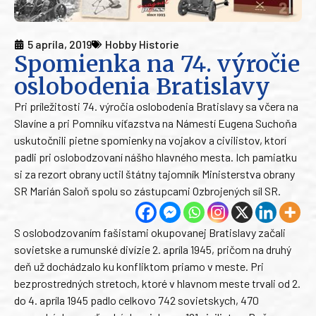
5 apríla, 2019
Hobby Historie
Spomienka na 74. výročie
oslobodenia Bratislavy
Pri príležitosti 74. výročia oslobodenia Bratislavy sa včera na
Slavíne a pri Pomníku víťazstva na Námestí Eugena Suchoňa
uskutočnili pietne spomienky na vojakov a civilistov, ktorí
padli pri oslobodzovaní nášho hlavného mesta. Ich pamiatku
si za rezort obrany uctil štátny tajomník Ministerstva obrany
SR Marián Saloň spolu so zástupcami Ozbrojených síl SR.
S oslobodzovaním fašistami okupovanej Bratislavy začali
sovietske a rumunské divízie 2. apríla 1945, pričom na druhý
deň už dochádzalo ku konfliktom priamo v meste. Pri
bezprostredných stretoch, ktoré v hlavnom meste trvali od 2.
do 4. apríla 1945 padlo celkovo 742 sovietskych, 470