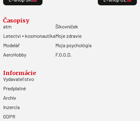
Časopisy
atm
Šikovníček
Letectví + kosmonautika
Moje zdravie
Modelář
Moja psychológia
AeroHobby
F.O.O.D.
Informácie
Vydavateľstvo
Predplatné
Archív
Inzercia
GDPR
Kontakty