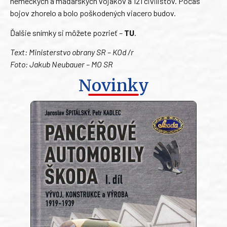
nemeckých a maďarských vojakov a 121 civilistov. Počas
bojov zhorelo a bolo poškodených viacero budov.
Ďalšie snímky si môžete pozrieť –
TU
.
Text: Ministerstvo obrany SR – KOd /r
Foto: Jakub Neubauer – MO SR
Novinky