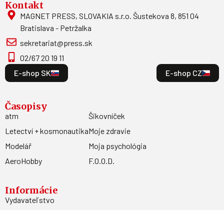
Kontakt
MAGNET PRESS, SLOVAKIA s.r.o. Šustekova 8, 851 04
Bratislava - Petržalka
sekretariat@press.sk
02/67 20 19 11
E-shop SK
E-shop CZ
Časopisy
atm
Šikovníček
Letectví + kosmonautika
Moje zdravie
Modelář
Moja psychológia
AeroHobby
F.O.O.D.
Informácie
Vydavateľstvo
Predplatné