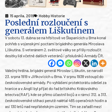
15 apríla, 2019
Hobby Historie
Poslední rozloučení s
generálem Liškutínem
V sobotu 13. dubna se na hřbitově ve Šlapanicích u Brna konal
pohřeb s vojenskými poctami brigádního generála Miroslava
Liškutína. S veteránem 2. světové války se přišly rozloučit
desítky lidí včetně dalších veteránů i příslušníků Armády ČR.
Válečný hrdina, brigádní generál Miroslav Liškutín, se narodil
23. srpna 1919 v Jiříkovicích u Brna. V srpnu 1938 vstoupil do
československé armády. Po vyhlášení protektorátu odešel za
hranice a v Anglii byl přijat do řad britského Královského
letectva (RAF), kde se přímo účastnil bojů a v rámci 312. a 313.
československé stíhací perutě nalétal 465 operačních hodin a
asi 130 letů nad nepřátelským územím. Tím se zařadil mezi