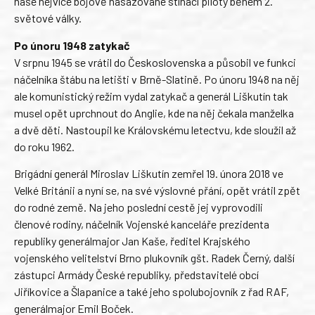
naše nejvíce bojově nasazované stíhací piloty během 2.
světové války.
Po únoru 1948 zatykač
V srpnu 1945 se vrátil do Československa a působil ve funkci
náčelníka štábu na letišti v Brně-Slatině. Po únoru 1948 na něj
ale komunistický režim vydal zatykač a generál Liškutín tak
musel opět uprchnout do Anglie, kde na něj čekala manželka
a dvě děti. Nastoupil ke Královskému letectvu, kde sloužil až
do roku 1962.
Brigádní generál Miroslav Liškutín zemřel 19. února 2018 ve
Velké Británii a nyní se, na své výslovné přání, opět vrátil zpět
do rodné země. Na jeho poslední cestě jej vyprovodili
členové rodiny, náčelník Vojenské kanceláře prezidenta
republiky generálmajor Jan Kaše, ředitel Krajského
vojenského velitelství Brno plukovník gšt. Radek Černý, další
zástupci Armády České republiky, představitelé obcí
Jiříkovice a Šlapanice a také jeho spolubojovník z řad RAF,
generálmajor Emil Boček.