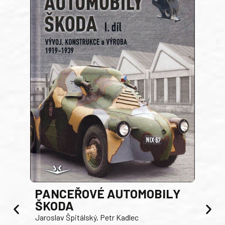
PANCEŘOVÉ AUTOMOBILY
ŠKODA
TA
Jaroslav Špitálský, Petr Kadlec
Ben