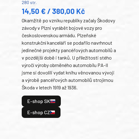
280 str.
352 s
14,50 € / 380,00 Kč
22
Okamžitě po vzniku republiky začaly Škodovy
Tank
závody v Plzni vyrábět bojové vozy pro
býva
československou armádu. Plzeňské
Rusk
konstrukční kanceláři se podařilo navrhnout
armá
jedinečné projekty pancéřových automobilů a
stře
v pozdější době i tanků. U příležitosti stého
při 
výročí výroby obrněného automobilu PA-II
blíz
jsme si dovolili vydat knihu věnovanou vývoji
tank
a výrobě pancéřových automobilů strojírnou
v lé
Škoda v letech 1919 až 1936.
tak 
hrdi
E-shop SK
je: 
odeh
E-shop CZ
bitv
E