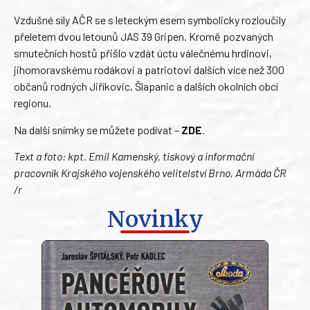
Vzdušné síly AČR se s leteckým esem symbolicky rozloučily
přeletem dvou letounů JAS 39 Gripen. Kromě pozvaných
smutečních hostů přišlo vzdát úctu válečnému hrdinovi,
jihomoravskému rodákovi a patriotovi dalších více než 300
občanů rodných Jiříkovic, Šlapanic a dalších okolních obcí
regionu.
Na další snímky se můžete podívat –
ZDE
.
Text a foto: kpt. Emil Kamenský, tiskový a informační
pracovník Krajského vojenského velitelství Brno, Armáda ČR
/r
Novinky