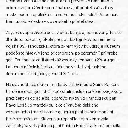
Československa, kde zostal až do prevratu v roku 1948. V
celom svojom živote pomáhal rozvíjať priateľské vzťahy
medzi obomi republikami a vo Francúzsku založil Asociáciu
francúzsko – česko – slovenského priateľstva.
Zbytok svojho života dožil v obci, kde je aj pochovaný. Tu tiež
dlhodobo pôsobí aj Škola pre poddôstojníkov pozemného
vojska OS Francúzska, ktorá okrem výcviku udržuje Múzeum
poddôstojníkov. V jeho priestoroch, po ceremónii pri hrobe
gen. Faucher, otvoril vernisáž výstavy venovanú životu gen.
Fauchera náčelník školy a súčasne veliteľ vojenského
departmentu brigádny generál Guilloton.
Na slávnosti sa, okrem predstaviteľov mesta Saint Maixent
L´École a okolitých obcí, zúčastnili príslušníci vojenskej školy,
prezident Asociácie čs. dobrovoľníkov vo Francúzsku pán
Pavel Lešák s manželkou, ako aj vnučka ďalšieho
významného francúzskeho generála pani Izabela Monzini –
Pellé s manželom. Slovenskú republiku reprezentovala
zástupkyňa veľvyslanca pani Ľubica Erdelská, ktorá položila