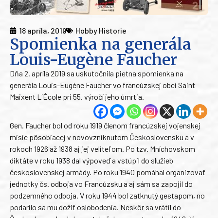
18 apríla, 2019
Hobby Historie
Spomienka na generála
Louis-Eugène Faucher
Dňa 2. apríla 2019 sa uskutočnila pietna spomienka na
generála Louis-Eugène Faucher vo francúzskej obci Saint
Maixent L´École pri 55. výročí jeho úmrtia.
Gen. Faucher bol od roku 1919 členom francúzskej vojenskej
misie pôsobiacej v novovzniknutom Československu a v
rokoch 1926 až 1938 aj jej veliteľom. Po tzv. Mníchovskom
diktáte v roku 1938 dal výpoveď a vstúpil do služieb
československej armády. Po roku 1940 pomáhal organizovať
jednotky čs. odboja vo Francúzsku a aj sám sa zapojil do
podzemného odboja. V roku 1944 bol zatknutý gestapom, no
podarilo sa mu dožiť oslobodenia. Neskôr sa vrátil do