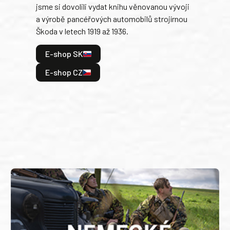
jsme si dovolili vydat knihu věnovanou vývoji
tank
a výrobě pancéřových automobilů strojírnou
v lé
Škoda v letech 1919 až 1936.
tak 
hrdi
E-shop SK
je: 
odeh
E-shop CZ
bitv
E
E