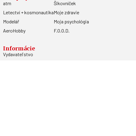
atm
Šikovníček
Letectví + kosmonautika
Moje zdravie
Modelář
Moja psychológia
AeroHobby
F.O.O.D.
Informácie
Vydavateľstvo
Predplatné
Archív
Inzercia
GDPR
Kontakty