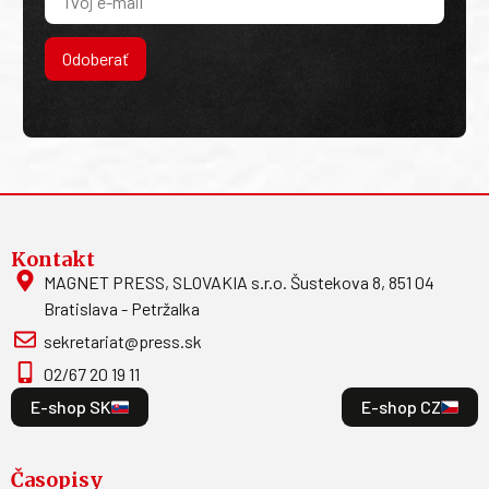
Odoberať
Kontakt
MAGNET PRESS, SLOVAKIA s.r.o. Šustekova 8, 851 04
Bratislava - Petržalka
sekretariat@press.sk
02/67 20 19 11
E-shop SK
E-shop CZ
Časopisy