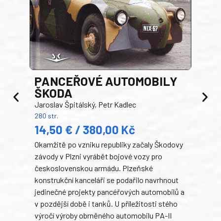
PANCEŘOVÉ AUTOMOBILY
ŠKODA
TA
Jaroslav Špitálský, Petr Kadlec
Ben
280 str.
352 s
14,50 € / 380,00 Kč
22
Okamžitě po vzniku republiky začaly Škodovy
Tank
závody v Plzni vyrábět bojové vozy pro
býva
československou armádu. Plzeňské
Rusk
konstrukční kanceláři se podařilo navrhnout
armá
jedinečné projekty pancéřových automobilů a
stře
v pozdější době i tanků. U příležitosti stého
při 
výročí výroby obrněného automobilu PA-II
blíz