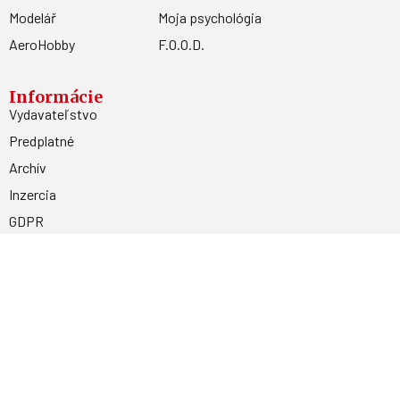
Modelář
Moja psychológia
AeroHobby
F.O.O.D.
Informácie
Vydavateľstvo
Predplatné
Archív
Inzercia
GDPR
Kontakty
Facebook