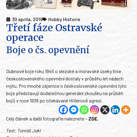
30 apríla, 2019
Hobby Historie
Třetí fáze Ostravské
operace
Boje o čs. opevnění
Dubnové boje roku 1945 o slezské a moravské úseky linie
českosloven­ského opevnění dostaly v průběhu let nádech
mýtu. Pro mnohé zájemce o československé opevnění tyto
boje představují dodatečnou generální zkoušku na průběh
bojů v roce 1938 po očekávané Hitlerově agresi.
Celý článek a další fotografie naleznete –
ZDE
.
Text: Tomáš Jakl