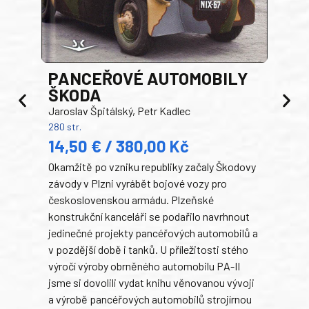
PANCEŘOVÉ AUTOMOBILY
ŠKODA
TA
Jaroslav Špitálský, Petr Kadlec
Ben
280 str.
352 s
14,50 € / 380,00 Kč
22
Okamžitě po vzniku republiky začaly Škodovy
Tank
závody v Plzni vyrábět bojové vozy pro
býva
československou armádu. Plzeňské
Rusk
konstrukční kanceláři se podařilo navrhnout
armá
jedinečné projekty pancéřových automobilů a
stře
v pozdější době i tanků. U příležitosti stého
při 
výročí výroby obrněného automobilu PA-II
blíz
jsme si dovolili vydat knihu věnovanou vývoji
tank
a výrobě pancéřových automobilů strojírnou
v lé