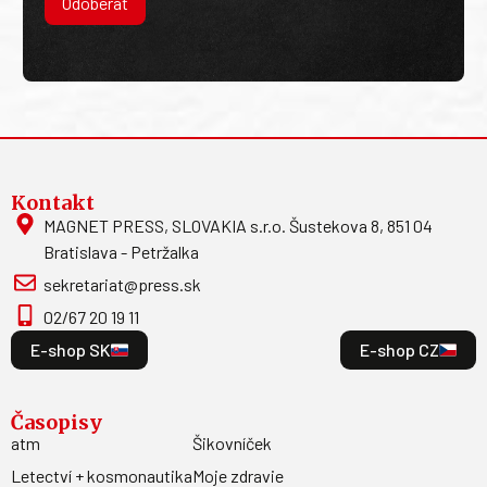
Odoberať
Kontakt
MAGNET PRESS, SLOVAKIA s.r.o. Šustekova 8, 851 04
Bratislava - Petržalka
sekretariat@press.sk
02/67 20 19 11
E-shop SK
E-shop CZ
Časopisy
atm
Šikovníček
Letectví + kosmonautika
Moje zdravie