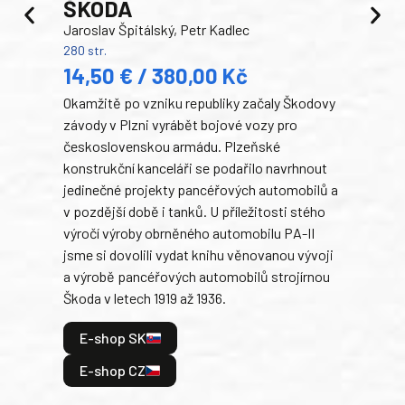
ŠKODA
TA
Jaroslav Špitálský, Petr Kadlec
Ben
280 str.
352 s
14,50 € / 380,00 Kč
22
Okamžitě po vzniku republiky začaly Škodovy
Tank
závody v Plzni vyrábět bojové vozy pro
býva
československou armádu. Plzeňské
Rusk
konstrukční kanceláři se podařilo navrhnout
armá
jedinečné projekty pancéřových automobilů a
stře
v pozdější době i tanků. U příležitosti stého
při 
výročí výroby obrněného automobilu PA-II
blíz
jsme si dovolili vydat knihu věnovanou vývoji
tank
a výrobě pancéřových automobilů strojírnou
v lé
Škoda v letech 1919 až 1936.
tak 
hrdi
E-shop SK
je: 
odeh
E-shop CZ
bitv