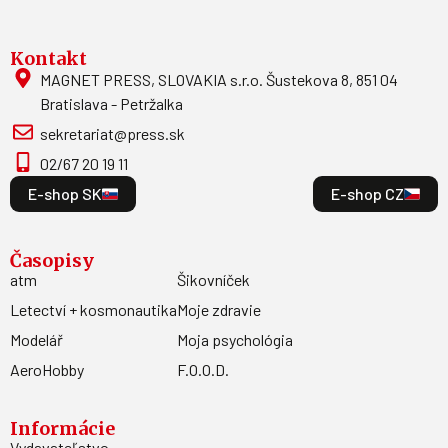
Kontakt
MAGNET PRESS, SLOVAKIA s.r.o. Šustekova 8, 851 04
Bratislava - Petržalka
sekretariat@press.sk
02/67 20 19 11
E-shop SK
E-shop CZ
Časopisy
atm
Šikovníček
Letectví + kosmonautika
Moje zdravie
Modelář
Moja psychológia
AeroHobby
F.O.O.D.
Informácie
Vydavateľstvo