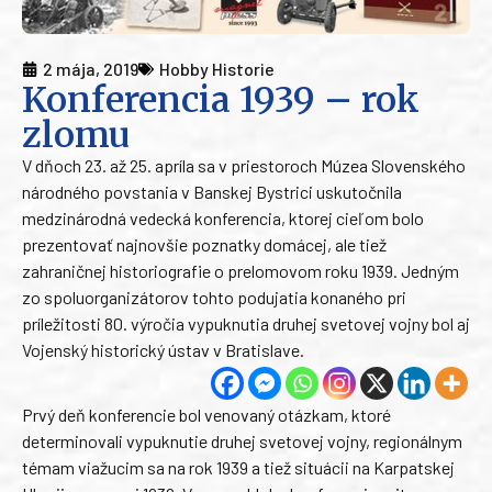
2 mája, 2019
Hobby Historie
Konferencia 1939 – rok
zlomu
V dňoch 23. až 25. apríla sa v priestoroch Múzea Slovenského
národného povstania v Banskej Bystrici uskutočnila
medzinárodná vedecká konferencia, ktorej cieľom bolo
prezentovať najnovšie poznatky domácej, ale tiež
zahraničnej historiografie o prelomovom roku 1939. Jedným
zo spoluorganizátorov tohto podujatia konaného pri
príležitosti 80. výročia vypuknutia druhej svetovej vojny bol aj
Vojenský historický ústav v Bratislave.
Prvý deň konferencie bol venovaný otázkam, ktoré
determinovali vypuknutie druhej svetovej vojny, regionálnym
témam viažucim sa na rok 1939 a tiež situácii na Karpatskej