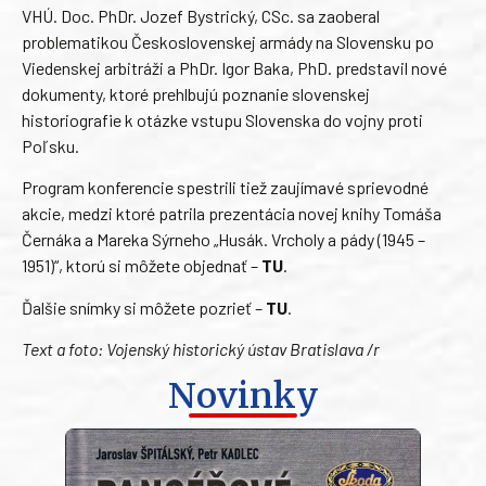
VHÚ. Doc. PhDr. Jozef Bystrický, CSc. sa zaoberal
problematikou Československej armády na Slovensku po
Viedenskej arbitráži a PhDr. Igor Baka, PhD. predstavil nové
dokumenty, ktoré prehlbujú poznanie slovenskej
historiografie k otázke vstupu Slovenska do vojny proti
Poľsku.
Program konferencie spestrili tiež zaujímavé sprievodné
akcie, medzi ktoré patrila prezentácia novej knihy Tomáša
Černáka a Mareka Sýrneho „Husák. Vrcholy a pády (1945 –
1951)“, ktorú si môžete objednať –
TU
.
Ďalšie snímky si môžete pozrieť –
TU
.
Text a foto: Vojenský historický ústav Bratislava /r
Novinky