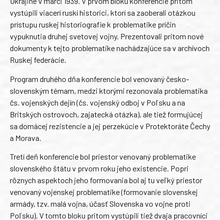
Ukrajine v marci 1939. V prvom bloku konferencie pritom
vystúpili viacerí ruskí historici, ktorí sa zaoberali otázkou
prístupu ruskej historiografie k problematike príčin
vypuknutia druhej svetovej vojny. Prezentovali pritom nové
dokumenty k tejto problematike nachádzajúce sa v archívoch
Ruskej federácie.
Program druhého dňa konferencie bol venovaný česko-
slovenským témam, medzi ktorými rezonovala problematika
čs. vojenských dejín (čs. vojenský odboj v Poľsku a na
Britských ostrovoch, zajatecká otázka), ale tiež formujúcej
sa domácej rezistencie a jej perzekúcie v Protektoráte Čechy
a Morava.
Tretí deň konferencie bol priestor venovaný problematike
slovenského štátu v prvom roku jeho existencie. Popri
rôznych aspektoch jeho formovania bol aj tu veľký priestor
venovaný vojenskej problematike (formovanie slovenskej
armády, tzv. malá vojna, účasť Slovenska vo vojne proti
Poľsku). V tomto bloku pritom vystúpili tiež dvaja pracovníci