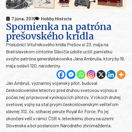
7 júna, 2019
Hobby Historie
Spomienka na patróna
prešovského krídla
Príslušníci Vrtuľníkového krídla Prešov si 23. mája na
Bratislavskom cintoríne Slávičie údolie uctili pamiatku
svojho patróna generálplukovníka Jána Ambruša, ktorý by 19.
mája oslávil 120. narodeniny.
Ján Ambruš, významný vojenský pilot, budoval
československé letectvo pred druhou svetovou vojnou a
počas nej pripravoval vynikajúcich pilotov. V rokoch druhej
svetovej vojny sa stal prvým československým veliteľom
slávnej 312. čs. stíhacej perute Royal Air Force. Po jej
skončení velil v rámci ČSR 4. leteckému zboru na území
Slovenska a bol poslancom Národného zhromaždenia.