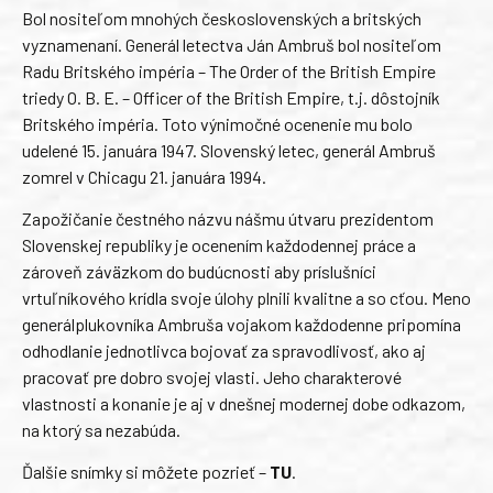
Bol nositeľom mnohých československých a britských
vyznamenaní. Generál letectva Ján Ambruš bol nositeľom
Radu Britského impéria – The Order of the British Empire
triedy O. B. E. – Officer of the British Empire, t.j. dôstojník
Britského impéria. Toto výnimočné ocenenie mu bolo
udelené 15. januára 1947. Slovenský letec, generál Ambruš
zomrel v Chicagu 21. januára 1994.
Zapožičanie čestného názvu nášmu útvaru prezidentom
Slovenskej republiky je ocenením každodennej práce a
zároveň záväzkom do budúcnosti aby príslušníci
vrtuľníkového krídla svoje úlohy plnili kvalitne a so cťou. Meno
generálplukovníka Ambruša vojakom každodenne pripomína
odhodlanie jednotlivca bojovať za spravodlivosť, ako aj
pracovať pre dobro svojej vlasti. Jeho charakterové
vlastnosti a konanie je aj v dnešnej modernej dobe odkazom,
na ktorý sa nezabúda.
Ďalšie snímky si môžete pozrieť –
TU
.