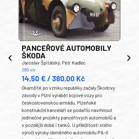
PANCEŘOVÉ AUTOMOBILY
ŠKODA
TA
Jaroslav Špitálský, Petr Kadlec
Ben
280 str.
352 s
14,50 € / 380,00 Kč
22
Okamžitě po vzniku republiky začaly Škodovy
Tank
závody v Plzni vyrábět bojové vozy pro
býva
československou armádu. Plzeňské
Rusk
konstrukční kanceláři se podařilo navrhnout
armá
jedinečné projekty pancéřových automobilů a
stře
v pozdější době i tanků. U příležitosti stého
při 
výročí výroby obrněného automobilu PA-II
blíz