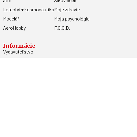
atm
Šikovníček
Letectví + kosmonautika
Moje zdravie
Modelář
Moja psychológia
AeroHobby
F.O.O.D.
Informácie
Vydavateľstvo
Predplatné
Archív
Inzercia
GDPR
Kontakty