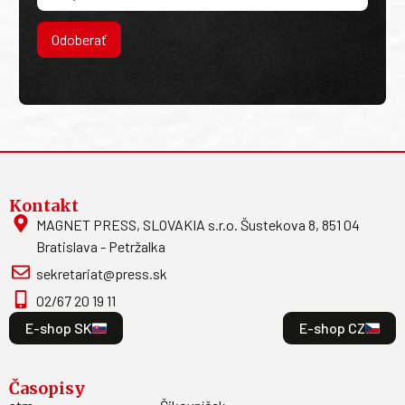
Odoberať
Kontakt
MAGNET PRESS, SLOVAKIA s.r.o. Šustekova 8, 851 04
Bratislava - Petržalka
sekretariat@press.sk
02/67 20 19 11
E-shop SK
E-shop CZ
Časopisy