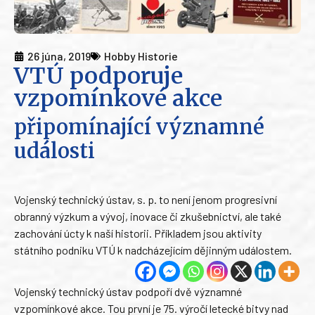
26 júna, 2019
Hobby Historie
VTÚ podporuje
vzpomínkové akce
připomínající významné
události
Vojenský technický ústav, s. p. to není jenom progresivní
obranný výzkum a vývoj, inovace či zkušebnictví, ale také
zachování úcty k naší historii. Příkladem jsou aktivity
státního podniku VTÚ k nadcházejícím dějinným událostem.
Vojenský technický ústav podpoří dvě významné
vzpomínkové akce. Tou první je 75. výročí letecké bitvy nad