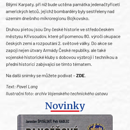
Bílými Karpaty, při níž bude uctěna památka jedenačtyřiceti
amerických letců, jejichž bombardéry byly sestřeleny nad
územím dnešního mikroregionu Bojkovsko.
Druhou pietou jsou Dny české historie ve středočeském
městysu Křivsoudov, které připomenou 80. výročí okupace
českých zemí a rozpoutání 2. světové války. Do akce se
zapojí nejen útvary Armády České republiky, ale také
vojenské historické kluby s dobovou výzbrojí i technikou a
přední historici zabývající se tímto tématem.
Na další snímky se můžete podívat –
ZDE
.
Text: Pavel Lang
Ilustrační foto: archiv Vojenského technického ústavu
Novinky