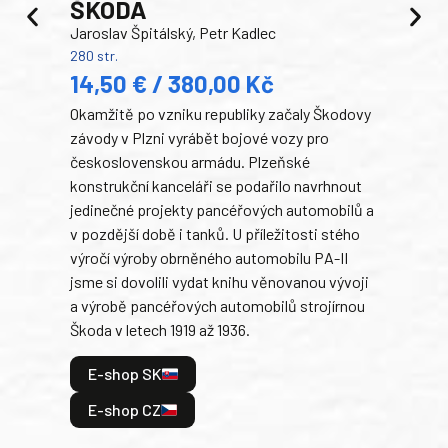
ŠKODA
TA
Jaroslav Špitálský, Petr Kadlec
Ben
280 str.
352 s
14,50 € / 380,00 Kč
22
Okamžitě po vzniku republiky začaly Škodovy
Tank
závody v Plzni vyrábět bojové vozy pro
býva
československou armádu. Plzeňské
Rusk
konstrukční kanceláři se podařilo navrhnout
armá
jedinečné projekty pancéřových automobilů a
stře
v pozdější době i tanků. U příležitosti stého
při 
výročí výroby obrněného automobilu PA-II
blíz
jsme si dovolili vydat knihu věnovanou vývoji
tank
a výrobě pancéřových automobilů strojírnou
v lé
Škoda v letech 1919 až 1936.
tak 
hrdi
E-shop SK
je: 
odeh
E-shop CZ
bitv