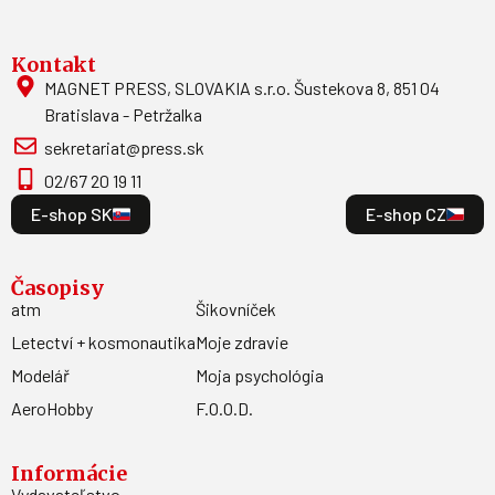
Kontakt
MAGNET PRESS, SLOVAKIA s.r.o. Šustekova 8, 851 04
Bratislava - Petržalka
sekretariat@press.sk
02/67 20 19 11
E-shop SK
E-shop CZ
Časopisy
atm
Šikovníček
Letectví + kosmonautika
Moje zdravie
Modelář
Moja psychológia
AeroHobby
F.O.O.D.
Informácie
Vydavateľstvo