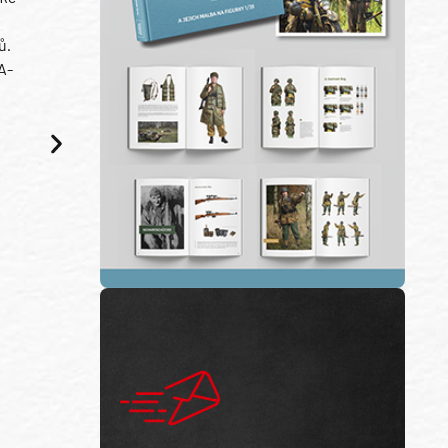
ů.
A-