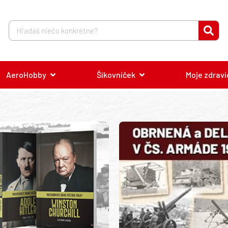
AeroHobby
Šikovníček
Moje zdravi