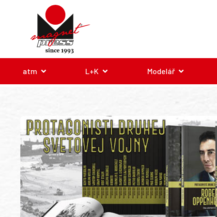
atm
L+K
Modelář