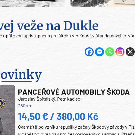
vej veže na Dukle
kle opätovne sprístupnená pre širokú verejnosť v štandardných otvár
ovinky
PANCEŘOVÉ AUTOMOBILY ŠKODA
Jaroslav Špitálský, Petr Kadlec
280 str.
14,50 € / 380,00 Kč
Okamžitě po vzniku republiky začaly Škodovy závody v Plz
vyrábět bojové vozy pro československou armádu. Plzeň