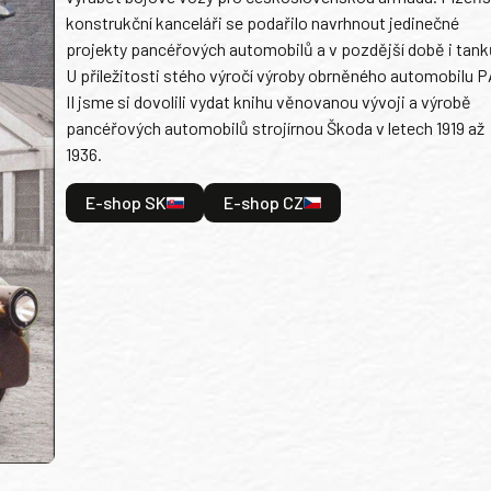
konstrukční kanceláři se podařilo navrhnout jedinečné
projekty pancéřových automobilů a v pozdější době i tank
U příležitosti stého výročí výroby obrněného automobilu P
II jsme si dovolili vydat knihu věnovanou vývoji a výrobě
pancéřových automobilů strojírnou Škoda v letech 1919 až
1936.
E-shop SK
E-shop CZ