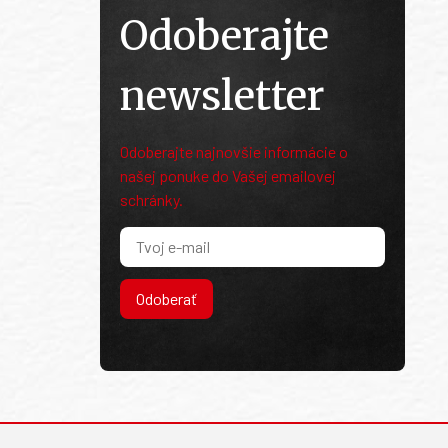
Odoberajte
newsletter
Odoberajte najnovšie informácie o
našej ponuke do Vašej emailovej
schránky.
Odoberať