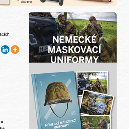
acích
ni
ské