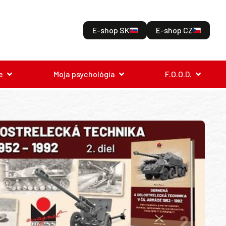
E-shop SK
E-shop CZ
e
Moja psychológia
F.O.O.D.