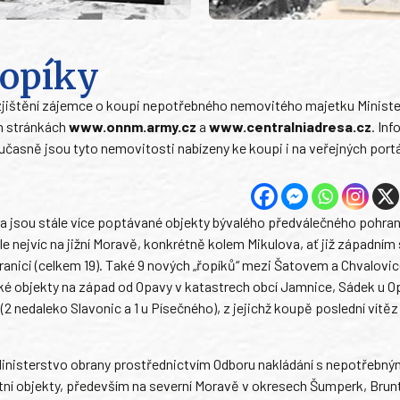
řopíky
na zjištění zájemce o koupi nepotřebného nemovitého majetku Minist
ch stránkách
www.onnm.army.cz
a
www.centralniadresa.cz
. In
oučasně jsou tyto nemovitosti nabízeny ke koupi i na veřejných port
ina jsou stále více poptávané objekty bývalého předválečného pohra
le nejvíc na jižní Moravě, konkrétně kolem Mikulova, ať již západn
hranici (celkem 19). Také 9 nových „řopíků“ mezi Šatovem a Chvalovi
ské objekty na západ od Opavy v katastrech obcí Jamnice, Sádek u O
 (2 nedaleko Slavonic a 1 u Písečného), z jejichž koupě poslední vítě
e Ministerstvo obrany prostřednictvím Odboru nakládání s nepotřebn
ní objekty, především na severní Moravě v okresech Šumperk, Brunt