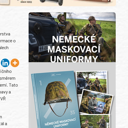
erstva
formace o
álech
ničního
ím směrem
cemi. Tato
pavy a
z VŘ
ým
ál a