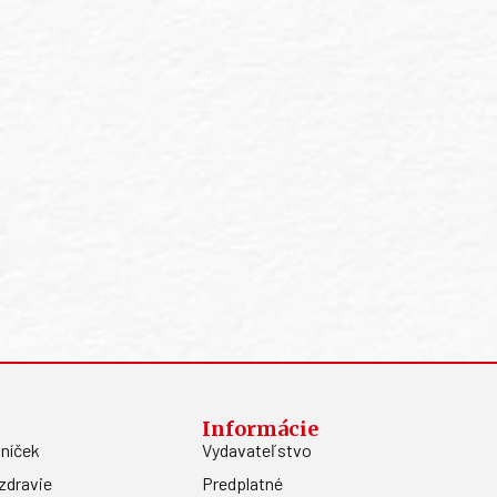
Informácie
níček
Vydavateľstvo
zdravie
Predplatné