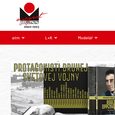
atm
L+K
Modelář