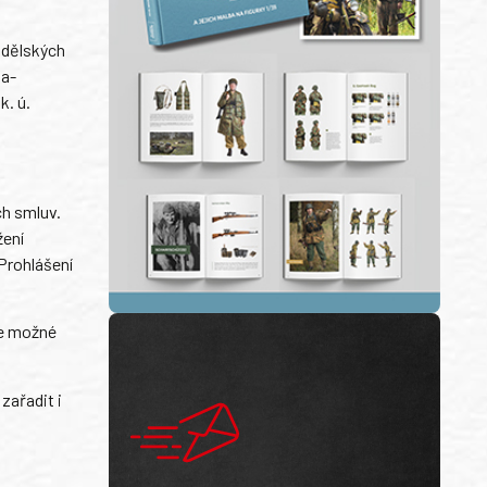
ědělských
ha-
k. ú.
ch smluv.
žení
Prohlášení
je možné
zařadit i