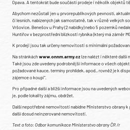
Opava. A tentokrát bude součástí prodeje i několik objektů tě
Abychom nezůstali jen u prvorepublikových pevností, aktuál
či lesních, nabízených jak samostatně, tak v různě velkých s
Vršovice, Benešov u Prahy (2 nabídky) nebo 5 pozemků nedalek
Huntířov v bezprostřední blízkosti rybníka (který má záměr MO
K prodeji jsou tak určeny nemovitosti s minimální požadovano
Na stránkách
www.onnm.army.cz
lze nalézt i některé dalš
Také jsou zde uvedeny podrobnější informace o všech objekte
požadované kauce, termíny prohlídek, apod., rovněž je k dis
zájemce o koupi“.
Pro případné další a bližší informace jsou na uvedených webo
je, podle lokality zájmu, obdržet.
Další nepotřebné nemovitosti nabídne Ministerstvo obrany k pr
další dosud neinzerované nemovitosti.
Text a foto: Odbor komunikace Ministerstvo obrany ČR /r