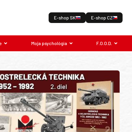
E-shop SK
E-shop CZ
e
Moja psychológia
F.O.O.D.