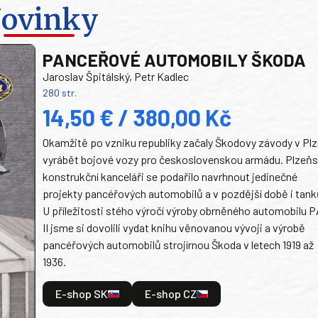
ovinky
PANCEŘOVÉ AUTOMOBILY ŠKODA
Jaroslav Špitálský, Petr Kadlec
280 str.
14,50 € / 380,00 Kč
Okamžitě po vzniku republiky začaly Škodovy závody v Plz
vyrábět bojové vozy pro československou armádu. Plzeň
konstrukční kanceláři se podařilo navrhnout jedinečné
projekty pancéřových automobilů a v pozdější době i tank
U příležitosti stého výročí výroby obrněného automobilu P
II jsme si dovolili vydat knihu věnovanou vývoji a výrobě
pancéřových automobilů strojírnou Škoda v letech 1919 až
1936.
E-shop SK
E-shop CZ