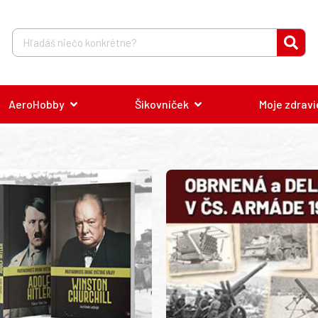
AeroHobby
Šikovníček
Moje zdravi