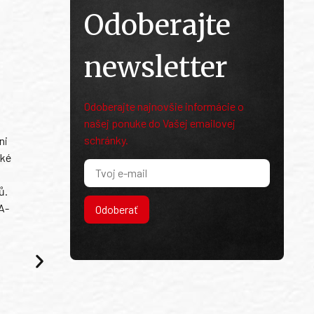
Odoberajte
newsletter
Odoberajte najnovšie informácie o
našej ponuke do Vašej emailovej
schránky.
ni
ské
ů.
A-
Odoberať