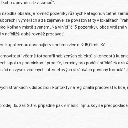
žkého opevnění, tzv. „srubů“.
ní nabídka obsahuje rovněž pozemky různých kategorií, včetně zem
ouborech i výměrách a za zajímavé lze považovat ty v lokalitách Pra
o Kolína v místě zvaném „Na Vinici“ či 3 pozemky u obce Vítězná v 
 v nejbližší době rovněž prodávat).
u kupní cenou dosahující v souhrnu více než 15,0 mil. Kč.
í nemovitosti včetně fotografií nabízených objektů a konceptů kupní
ch spolu s podmínkami prodeje, termíny pro podání přihlášek a slo
pozici na výše uvedených internetových stránkách povinný formulář „
vých stránkách k dispozici i kontakty na regionální pracoviště, kde 
odeji 15. září 2019, případně pak v měsíci říjnu, kdy se předpokládá 