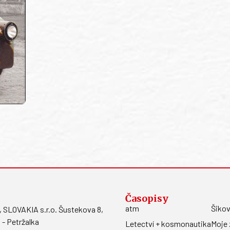
Časopisy
atm
Šikov
LOVAKIA s.r.o. Šustekova 8,
 - Petržalka
Letectví + kosmonautika
Moje 