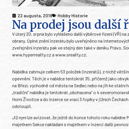
22 augusta, 2019
Hobby Historie
Na prodej jsou další 
V úterý 20. srpna bylo vyhlášeno další výběrové řízení (VŘ) 
obrany. Úplné znění inzerátu bylo uveřejněno na internetový
zveřejnění inzerátu pak ve stejný den také v deníku Právo. S
www.hyperreality.cz a www.sreality.cz.
Nabídka zahrnuje celkem 53 položek (inzerátů), z nichž větš
opevnění. Těch je v nabídce tentokrát 35, přičemž jako obvyk
na Březí, východně od města na Sedlec nebo na jih ke státní 
„tradiční“ nabídka je tentokrát „obohacena“ o 4 severomorav
Horní Životice a do inzerce se vrací 3 řopíky v jižních Čechách
odstoupil.
Již nyní lze avizovat, že ještě do konce tohoto roku nabídn
majetkem Sekce nakládání s majetkem v inzerci další pevnost