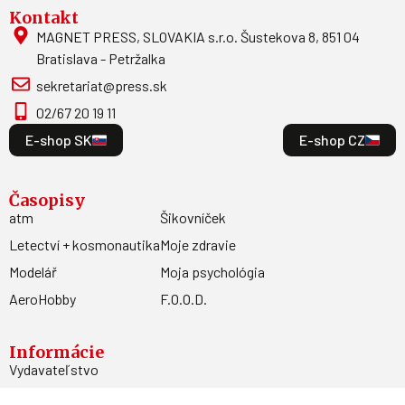
Kontakt
MAGNET PRESS, SLOVAKIA s.r.o. Šustekova 8, 851 04
Bratislava - Petržalka
sekretariat@press.sk
02/67 20 19 11
E-shop SK
E-shop CZ
Časopisy
atm
Šikovníček
Letectví + kosmonautika
Moje zdravie
Modelář
Moja psychológia
AeroHobby
F.O.O.D.
Informácie
Vydavateľstvo
Predplatné