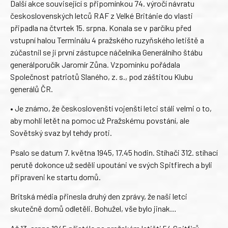
Další akce související s připomínkou 74. výročí návratu
československých letců RAF z Velké Británie do vlasti
připadla na čtvrtek 15. srpna. Konala se v parčíku před
vstupní halou Terminálu 4 pražského ruzyňského letiště a
zúčastnil se jí první zástupce náčelníka Generálního štábu
generálporučík Jaromír Zůna. Vzpomínku pořádala
Společnost patriotů Slaného, z. s., pod záštitou Klubu
generálů ČR.
• Je známo, že českoslovenští vojenští letci stáli velmi o to,
aby mohli letět na pomoc už Pražskému povstání, ale
Sovětský svaz byl tehdy proti.
Psalo se datum 7. května 1945, 17.45 hodin. Stíhači 312. stíhací
perutě dokonce už seděli upoutáni ve svých Spitfirech a byli
připraveni ke startu domů.
Britská média přinesla druhý den zprávy, že naši letci
skutečně domů odletěli. Bohužel, vše bylo jinak…