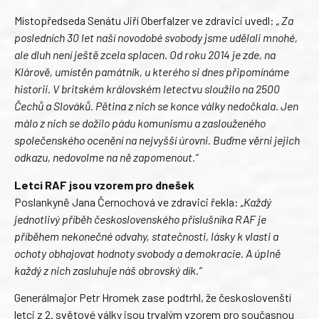
Místopředseda Senátu Jiří Oberfalzer ve zdravici uvedl:
„ Za
posledních 30 let naší novodobé svobody jsme udělali mnohé,
ale dluh není ještě zcela splacen. Od roku 2014 je zde, na
Klárově, umístěn památník, u kterého si dnes připomínáme
historii. V britském královském letectvu sloužilo na 2500
Čechů a Slováků. Pětina z nich se konce války nedočkala. Jen
málo z nich se dožilo pádu komunismu a zaslouženého
společenského ocenění na nejvyšší úrovni. Buďme věrni jejich
odkazu, nedovolme na ně zapomenout.“
Letci RAF jsou vzorem pro dnešek
Poslankyně Jana Černochová ve zdravici řekla:
„Každý
jednotlivý příběh československého příslušníka RAF je
příběhem nekonečné odvahy, statečnosti, lásky k vlasti a
ochoty obhajovat hodnoty svobody a demokracie. A úplně
každý z nich zasluhuje náš obrovský dík.“
Generálmajor Petr Hromek zase podtrhl, že českoslovenští
letci z 2. světové války jsou trvalým vzorem pro současnou