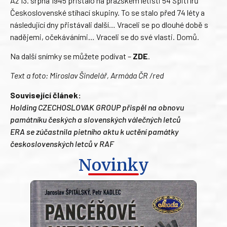
Až 13. srpna 1945 přistálo na pražském letišti 54 Spitfirů
Československé stíhací skupiny. To se stalo před 74 léty a
následující dny přistávali další… Vraceli se po dlouhé době s
nadějemi, očekáváními… Vraceli se do své vlasti. Domů.
Na další snímky se můžete podívat –
ZDE
.
Text a foto: Miroslav Šindelář, Armáda ČR /red
Související článek:
Holding CZECHOSLOVAK GROUP přispěl na obnovu
památníku českých a slovenských válečných letců
ERA se zúčastnila pietního aktu k uctění památky
československých letců v RAF
Novinky