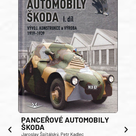
PANCEŘOVÉ AUTOMOBILY
ŠKODA
TA
Jaroslav Špitálský, Petr Kadlec
Ben