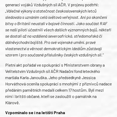
generaci vojáků Vzdušných sil AČR. V projevu podtrhl:
„Válečné výkony a statečnost československých letců
sledovala s uznáním celá světová veřejnost. Ani po skončení
bitvy o Británii neustali v bojové činnosti. Jako součást RAF
se naši piloti účastnili všech dalších významných bojů, někteří
se dostali až na vzdálená severoafrická, středomořská či
dálněvýchodní bojiště. Pro své vojenské umění, pravé
vlastenectví a věrnost demokratickým ideálům zůstávají
vzorem i pro současné příslušníky českých vzdušných sil.“
Pietní akt pořádal ve spolupráci s Ministerstvem obrany a
Velitelstvím Vzdušných sil AČR Nadační fond leteckého
maršála Karla Janouška. Jeho předsedkyně Jessica
Horváthová ocenila spolupráci s mnohými z příznivců nadace
předáním pamětních medailí celkem 17 hostům. Byli mezi
nimi i britští občané, kteří se zasloužili o památník na
Klárově.
Vzpomínalo se i na letišti Praha