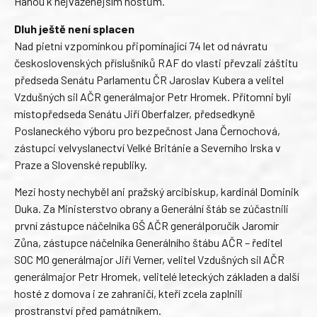
Hanou k nejváženějším hostům.
Dluh ještě není splacen
Nad pietní vzpomínkou připomínající 74 let od návratu
československých příslušníků RAF do vlasti převzali záštitu
předseda Senátu Parlamentu ČR Jaroslav Kubera a velitel
Vzdušných sil AČR generálmajor Petr Hromek. Přítomni byli
místopředseda Senátu Jiří Oberfalzer, předsedkyně
Poslaneckého výboru pro bezpečnost Jana Černochová,
zástupci velvyslanectví Velké Británie a Severního Irska v
Praze a Slovenské republiky.
Mezi hosty nechyběl ani pražský arcibiskup, kardinál Dominik
Duka. Za Ministerstvo obrany a Generální štáb se zúčastnili
první zástupce náčelníka GŠ AČR generálporučík Jaromír
Zůna, zástupce náčelníka Generálního štábu AČR – ředitel
SOC MO generálmajor Jiří Verner, velitel Vzdušných sil AČR
generálmajor Petr Hromek, velitelé leteckých základen a další
hosté z domova i ze zahraničí, kteří zcela zaplnili
prostranství před památníkem.