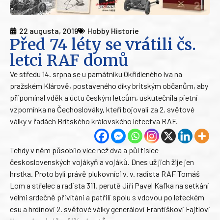
22 augusta, 2019
Hobby Historie
Před 74 léty se vrátili čs.
letci RAF domů
Ve středu 14. srpna se u památníku Okřídleného lva na
pražském Klárově, postaveného díky britským občanům, aby
připomínal vděk a úctu českým letcům, uskutečnila pietní
vzpomínka na Čechoslováky, kteří bojovali za 2. světové
války v řadách Britského královského letectva RAF.
Tehdy v něm působilo více než dva a půl tisíce
československých vojákyň a vojáků. Dnes už jich žije jen
hrstka. Proto byli právě plukovníci v. v. radista RAF Tomáš
Lom a střelec a radista 311. perutě Jiří Pavel Kafka na setkání
velmi srdečně přivítáni a patřili spolu s vdovou po leteckém
esu a hrdinovi 2. světové války generálovi Františkovi Fajtlovi