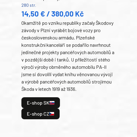
280 str.
352 s
14,50 € / 380,00 Kč
22
Okamžitě po vzniku republiky začaly Škodovy
Tank
závody v Plzni vyrábět bojové vozy pro
býva
československou armádu. Plzeňské
Rusk
konstrukční kanceláři se podařilo navrhnout
armá
jedinečné projekty pancéřových automobilů a
stře
v pozdější době i tanků. U příležitosti stého
při 
výročí výroby obrněného automobilu PA-II
blíz
jsme si dovolili vydat knihu věnovanou vývoji
tank
a výrobě pancéřových automobilů strojírnou
v lé
Škoda v letech 1919 až 1936.
tak 
hrdi
E-shop SK
je: 
odeh
E-shop CZ
bitv
E