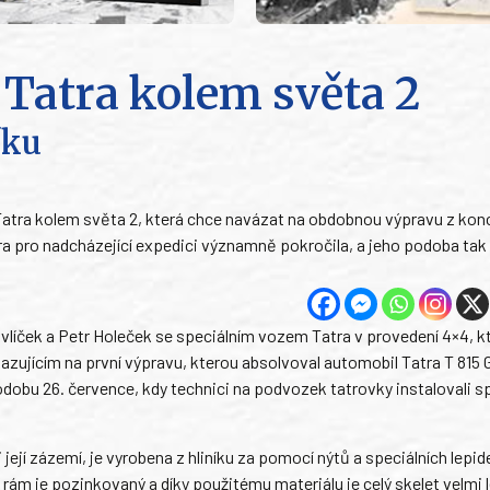
 Tatra kolem světa 2
íku
Tatra kolem světa 2, která chce navázat na obdobnou výpravu z konc
tra pro nadcházející expedici významně pokročila, a jeho podoba tak
Havlíček a Petr Holeček se speciálním vozem Tatra v provedení 4×4, k
zujícím na první výpravu, kterou absolvoval automobil Tatra T 815 
obu 26. července, kdy technici na podvozek tatrovky instalovali sp
ejí zázemí, je vyrobena z hliníku za pomocí nýtů a speciálních lepide
rám je pozinkovaný a díky použitému materiálu je celý skelet velmi l