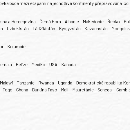
rovka bude mezi etapami na jednotlivé kontinenty přepravována lodí
sna a Hercegovina – Černá Hora – Albánie – Makedonie – Řecko – Bul
tán – Uzbekistán – Tádžikistán – Kyrgyzstán – Kazachstán – Mongols
dor – Kolumbie
emala – Belize – Mexiko – USA – Kanada
 Malawi – Tanzanie – Rwanda – Uganda – Demokratická republika Ko
 Togo – Ghana – Burkina Faso – Mali – Mauretánie – Senegal – Gambie