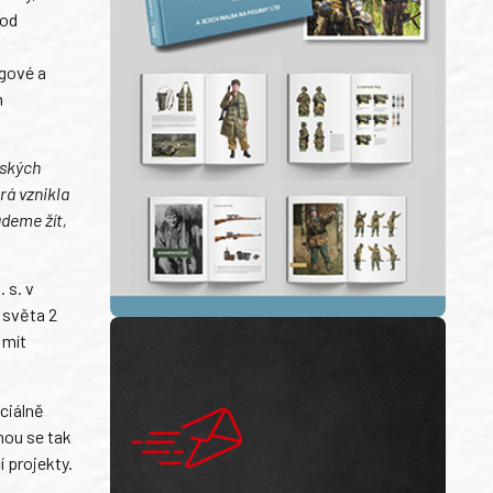
pod
o
ngové a
m
lských
rá vznikla
udeme žít,
 s. v
 světa 2
 mít
eciálně
nou se tak
 projekty.