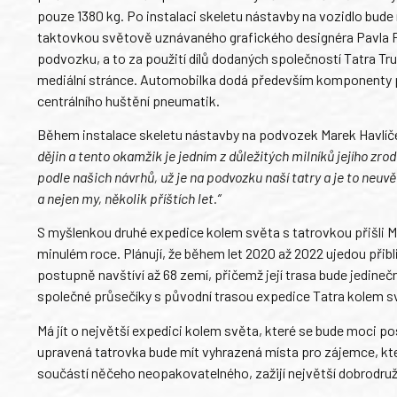
pouze 1380 kg. Po instalaci skeletu nástavby na vozidlo bude 
taktovkou světově uznávaného grafického designéra Pavla F
podvozku, a to za použití dílů dodaných společností Tatra Tru
mediální stránce. Automobilka dodá především komponenty pr
centrálního huštění pneumatik.
Během instalace skeletu nástavby na podvozek Marek Havlíč
dějin a tento okamžik je jedním z důležitých milníků jejího zro
podle našich návrhů, už je na podvozku naší tatry a je to neuv
a nejen my, několik příštích let.“
S myšlenkou druhé expedice kolem světa s tatrovkou přišli M
minulém roce. Plánují, že během let 2020 až 2022 ujedou přib
postupně navštíví až 68 zemí, přičemž její trasa bude jedineč
společné průsečíky s původní trasou expedice Tatra kolem sv
Má jít o největší expedici kolem světa, které se bude moci po
upravená tatrovka bude mít vyhrazená místa pro zájemce, kte
součástí něčeho neopakovatelného, zažijí největší dobrodružs