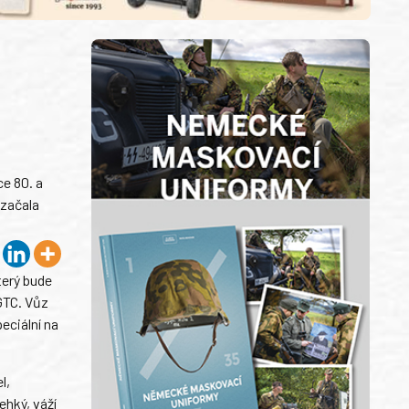
e 80. a
 začala
terý bude
GTC. Vůz
eciální na
l,
ehký, váží