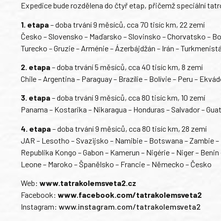
Expedice bude rozdělena do čtyř etap, přičemž speciální tat
1. etapa
– doba trvání 9 měsíců, cca 70 tisíc km, 22 zemí
Česko – Slovensko – Maďarsko – Slovinsko – Chorvatsko – Bo
Turecko – Gruzie – Arménie – Ázerbájdžán – Irán – Turkmenis
2. etapa
– doba trvání 5 měsíců, cca 40 tisíc km, 8 zemí
Chile – Argentina – Paraguay – Brazílie – Bolívie – Peru – Ekvá
3. etapa
– doba trvání 9 měsíců, cca 80 tisíc km, 10 zemí
Panama – Kostarika – Nikaragua – Honduras – Salvador – Guat
4. etapa
– doba trvání 9 měsíců, cca 80 tisíc km, 28 zemí
JAR – Lesotho – Svazijsko – Namibie – Botswana – Zambie –
Republika Kongo – Gabon – Kamerun – Nigérie – Niger – Benin –
Leone – Maroko – Španělsko – Francie – Německo – Česko
Web:
www.tatrakolemsveta2.cz
Facebook:
www.facebook.com/tatrakolemsveta2
Instagram:
www.instagram.com/tatrakolemsveta2