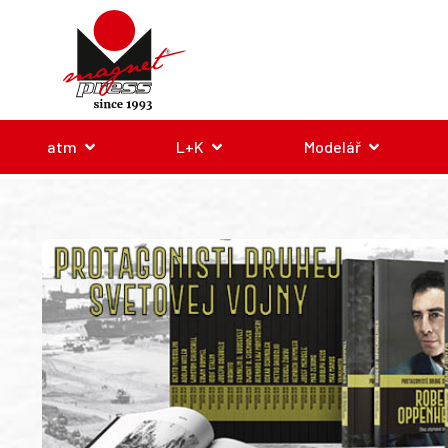
atm
L+K
Modelář