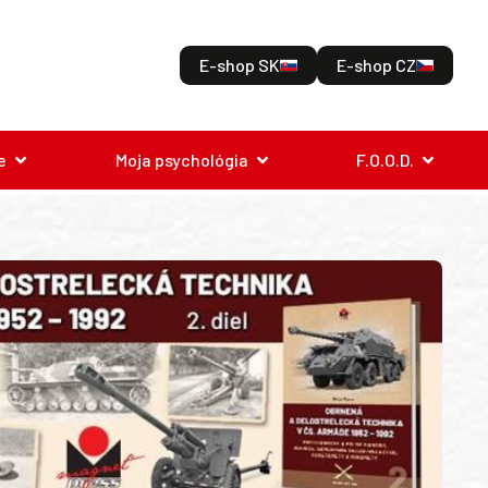
E-shop SK
E-shop CZ
e
Moja psychológia
F.O.O.D.