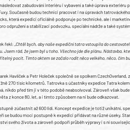
následovat zabudování interiéru i vybavení a také úprava exteriéru 
uxy. Současně budou technici pracovat i na úpravách tatrováckéh
cks, která expedici oficiálně podporuje po technické, ale i marketi
o odpružení a stabilizaci podvozku, speciální nádrže a také systé
ek řekl:
„Chtěl bych, aby naše expediční tatra vstoupila do cestovate
du. Jsem rád, že jsem byl u toho. Všechno jde dle plánu. Nástavba, kte
ěřitelný pocit. Tímto aktem se začalo rodit něco velkého, něco, čím b
arek Havlíček a Petr Holeček společně se spolkem CzechOverland, z.
ližně 270 tisíc kilometrů. Tatrovka s účastníky expedice Tatra kolem
ná, nikdo před tím ji v této podobě neabsolvoval. Zároveň však bude
ěta z konce 80. let, a i tímto způsobem na ni bude odkazovat.
stupně zúčastnit až 600 lidí. Koncept expedice je totiž unikátní, sp
ří se budou moci postupně k expedici přidávat na různé úseky. Sta
tví svého života a zároveň podpoří průběh výpravy i s ní související