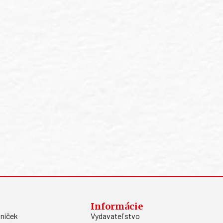
Informácie
níček
Vydavateľstvo