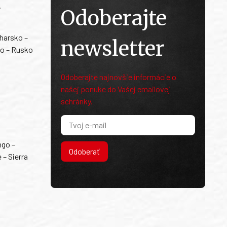
.
Odoberajte
harsko –
newsletter
ko – Rusko
Odoberajte najnovšie informácie o
našej ponuke do Vašej emailovej
schránky.
ngo –
Odoberať
 – Sierra