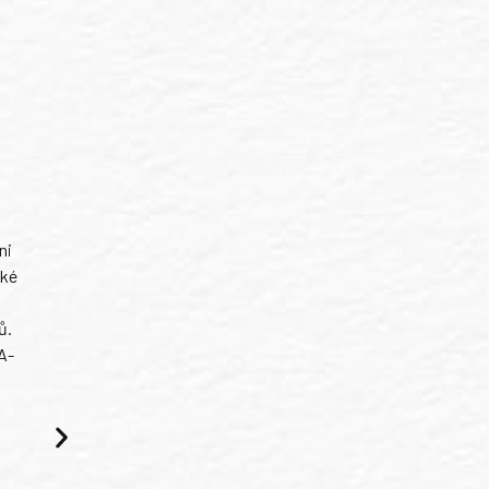
ni
ské
ů.
A-