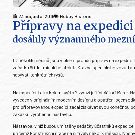
23 augusta, 2019
Hobby Historie
Přípravy na expedici
dosáhly významného mezn
Už několik měsíců jsou v plném proudu přípravy na expedici 
začátku 90. let minulého století. Stavba speciálního vozu Ta
nabývat konkrétních rysů.
Na expedici Tatra kolem světa 2 vyrazí její iniciátoři Marek 
vyveden v originálním moderním designu a opatřen logem odka
pro připravovanou expedici začal získávat svou konečnou pod
zakázku vyrobenou nástavbu.
Nástavba, v níž budou umístěny sedačky účastníků expedice i j
přičemž konstrukční práce na ní trvaly několik měsíců. Nosný 