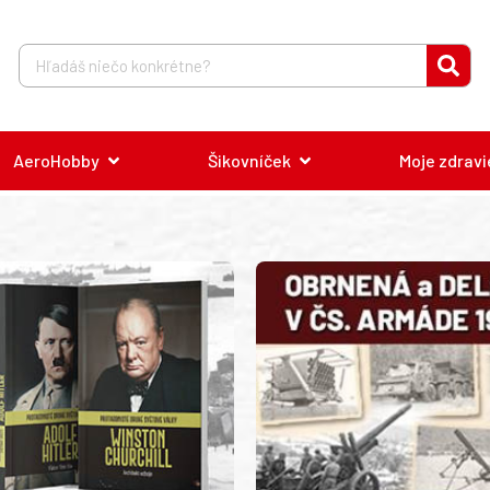
AeroHobby
Šikovníček
Moje zdravi