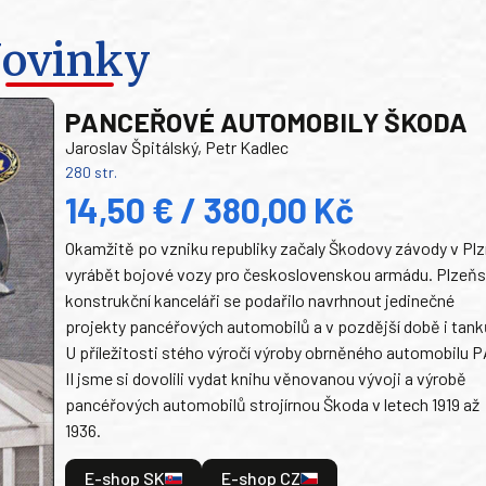
ovinky
PANCEŘOVÉ AUTOMOBILY ŠKODA
Jaroslav Špitálský, Petr Kadlec
280 str.
14,50 € / 380,00 Kč
Okamžitě po vzniku republiky začaly Škodovy závody v Plz
vyrábět bojové vozy pro československou armádu. Plzeň
konstrukční kanceláři se podařilo navrhnout jedinečné
projekty pancéřových automobilů a v pozdější době i tank
U příležitosti stého výročí výroby obrněného automobilu P
II jsme si dovolili vydat knihu věnovanou vývoji a výrobě
pancéřových automobilů strojírnou Škoda v letech 1919 až
1936.
E-shop SK
E-shop CZ