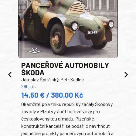
PANCEŘOVÉ AUTOMOBILY
ŠKODA
TA
Jaroslav Špitálský, Petr Kadlec
Ben
280 str.
352 s
14,50 € / 380,00 Kč
22
Okamžitě po vzniku republiky začaly Škodovy
Tank
závody v Plzni vyrábět bojové vozy pro
býva
československou armádu. Plzeňské
Rusk
konstrukční kanceláři se podařilo navrhnout
armá
jedinečné projekty pancéřových automobilů a
stře