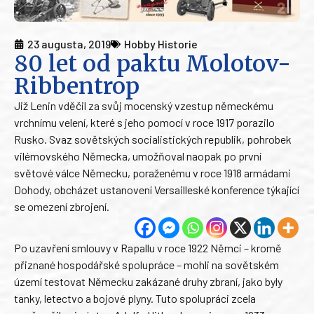
23 augusta, 2019
Hobby Historie
80 let od paktu Molotov-
Ribbentrop
Již Lenin vděčil za svůj mocenský vzestup německému
vrchnímu velení, které s jeho pomocí v roce 1917 porazilo
Rusko. Svaz sovětských socialistických republik, pohrobek
vilémovského Německa, umožňoval naopak po první
světové válce Německu, poraženému v roce 1918 armádami
Dohody, obcházet ustanovení Versailleské konference týkající
se omezení zbrojení.
Po uzavření smlouvy v Rapallu v roce 1922 Němci – kromě
přiznané hospodářské spolupráce – mohli na sovětském
území testovat Německu zakázané druhy zbraní, jako byly
tanky, letectvo a bojové plyny. Tuto spolupráci zcela