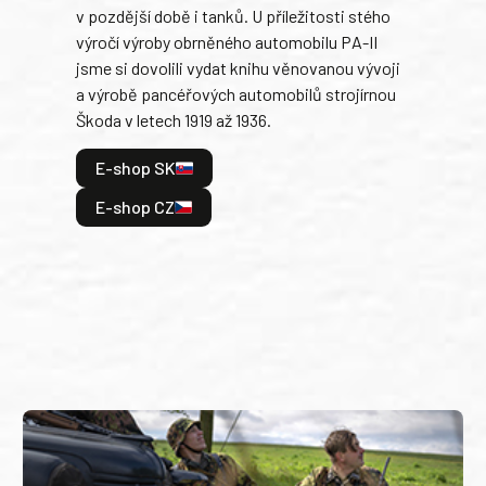
v pozdější době i tanků. U příležitosti stého
při 
výročí výroby obrněného automobilu PA-II
blíz
jsme si dovolili vydat knihu věnovanou vývoji
tank
a výrobě pancéřových automobilů strojírnou
v lé
Škoda v letech 1919 až 1936.
tak 
hrdi
E-shop SK
je: 
odeh
E-shop CZ
bitv
E
E