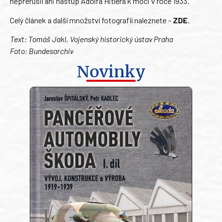
nepřerušil ani nástup Adolfa Hitlera k moci v roce 1933.
Celý článek a další množství fotografií naleznete –
ZDE
.
Text: Tomáš Jakl, Vojenský historický ústav Praha
Foto: Bundesarchiv
Novinky