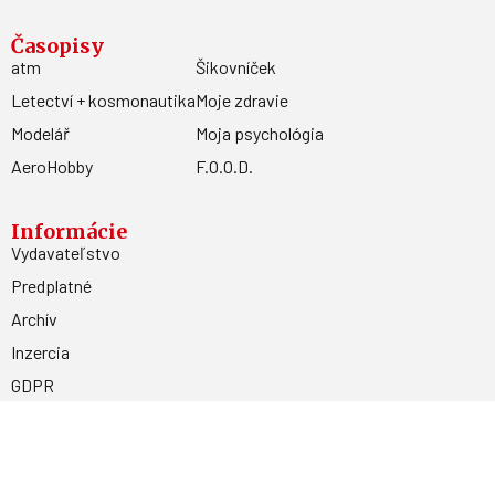
Časopisy
atm
Šikovníček
Letectví + kosmonautika
Moje zdravie
Modelář
Moja psychológia
AeroHobby
F.O.O.D.
Informácie
Vydavateľstvo
Predplatné
Archív
Inzercia
GDPR
Kontakty