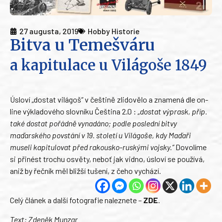
27 augusta, 2019
Hobby Historie
Bitva u Temešváru
a kapitulace u Világoše 1849
Úsloví „dostat világoš“ v češtině zlidovělo a znamená dle on-
line výkladového slovníku Čeština 2.0 :
„dostat výprask, příp.
také dostat pořádně vynadáno; podle poslední bitvy
maďarského povstání v 19. století u Világoše, kdy Maďaři
museli kapitulovat před rakousko-ruskými vojsky.“
Dovolíme
si přinést trochu osvěty, neboť jak vidno, úsloví se používá,
aniž by řečník měl bližší tušení, z čeho vychází.
Celý článek a další fotografie naleznete –
ZDE
.
Text: Zdeněk Munzar