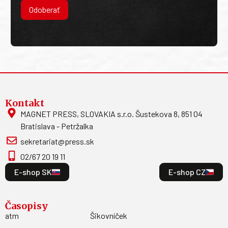
Odoberať
Kontakt
MAGNET PRESS, SLOVAKIA s.r.o. Šustekova 8, 851 04
Bratislava - Petržalka
sekretariat@press.sk
02/67 20 19 11
E-shop SK
E-shop CZ
Časopisy
atm
Šikovníček