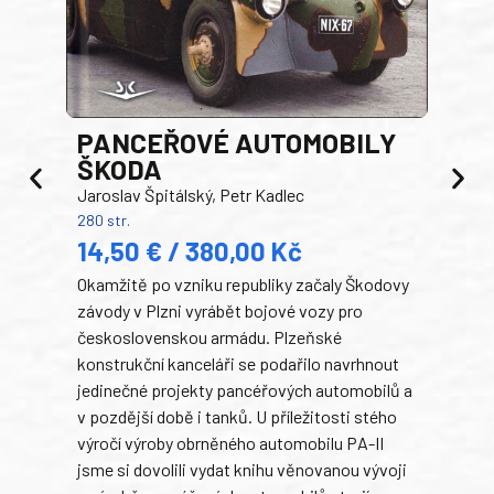
PANCEŘOVÉ AUTOMOBILY
ŠKODA
TA
Jaroslav Špitálský, Petr Kadlec
Ben
280 str.
352 s
14,50 € / 380,00 Kč
22
Okamžitě po vzniku republiky začaly Škodovy
Tank
závody v Plzni vyrábět bojové vozy pro
býva
československou armádu. Plzeňské
Rusk
konstrukční kanceláři se podařilo navrhnout
armá
jedinečné projekty pancéřových automobilů a
stře
v pozdější době i tanků. U příležitosti stého
při 
výročí výroby obrněného automobilu PA-II
blíz
jsme si dovolili vydat knihu věnovanou vývoji
tank