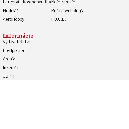
Letectví + kosmonautika
Moje zdravie
Modelář
Moja psychológia
AeroHobby
F.O.O.D.
Informácie
Vydavateľstvo
Predplatné
Archív
Inzercia
GDPR
Kontakty