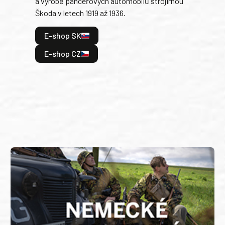
a výrobě pancéřových automobilů strojírnou
v lé
Škoda v letech 1919 až 1936.
tak 
hrdi
E-shop SK
je: 
odeh
E-shop CZ
bitv
E
E