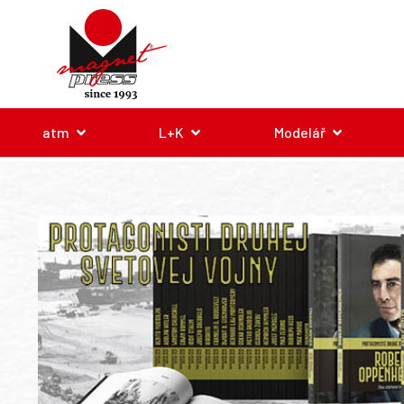
atm
L+K
Modelář