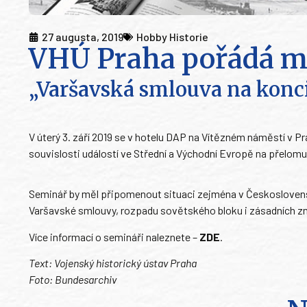
27 augusta, 2019
Hobby Historie
VHÚ Praha pořádá m
„Varšavská smlouva na konc
V úterý 3. září 2019 se v hotelu DAP na Vítězném náměstí v 
souvislosti událostí ve Střední a Východní Evropě na přelomu 80
Seminář by měl připomenout situaci zejména v Českoslovens
Varšavské smlouvy, rozpadu sovětského bloku i zásadních z
Více informací o semináři naleznete –
ZDE
.
Text: Vojenský historický ústav Praha
Foto: Bundesarchiv