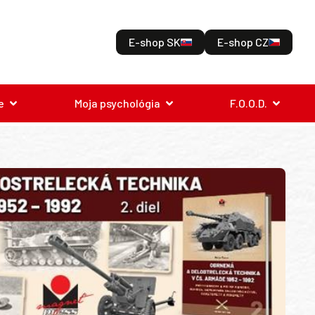
E-shop SK
E-shop CZ
e
Moja psychológia
F.O.O.D.