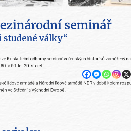
ezinárodní seminář
i studené války“
Praze 6 uskuteční odborný seminář vojenských historiků zaměřený n
. a 90. let 20. století.
ké lidové armádě a Národní lidové armádě NDR v době kolem rozp
měn ve Střední a Východní Evropě.