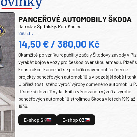
ovinky
PANCEŘOVÉ AUTOMOBILY ŠKODA
Jaroslav Špitálský, Petr Kadlec
280 str.
14,50 € / 380,00 Kč
Okamžitě po vzniku republiky začaly Škodovy závody v Plz
vyrábět bojové vozy pro československou armádu. Plzeň
konstrukční kanceláři se podařilo navrhnout jedinečné
projekty pancéřových automobilů a v pozdější době i tank
U příležitosti stého výročí výroby obrněného automobilu P
II jsme si dovolili vydat knihu věnovanou vývoji a výrobě
pancéřových automobilů strojírnou Škoda v letech 1919 až
1936.
E-shop SK
E-shop CZ