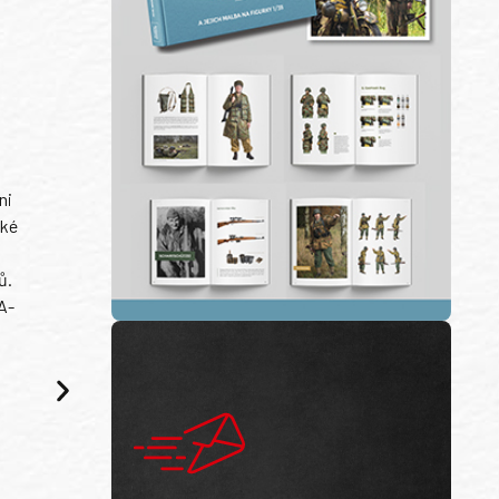
ni
ské
ů.
A-