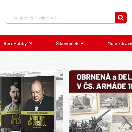
AeroHobby
Šikovníček
Moje zdravi