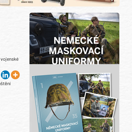
a vojenské
uštění