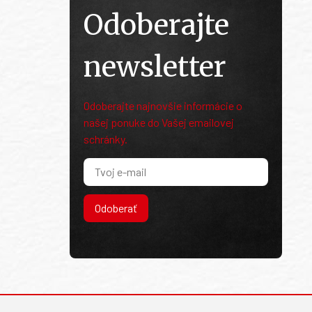
Odoberajte
newsletter
Odoberajte najnovšie informácie o
našej ponuke do Vašej emailovej
schránky.
Odoberať