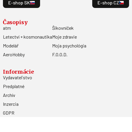
E-shop SK
E-shop CZ
Časopisy
atm
Šikovníček
Letectví + kosmonautika
Moje zdravie
Modelář
Moja psychológia
AeroHobby
F.O.O.D.
Informácie
Vydavateľstvo
Predplatné
Archív
Inzercia
GDPR
Kontakty