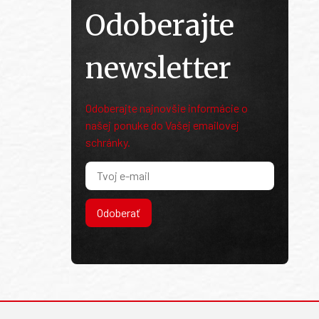
Odoberajte
newsletter
Odoberajte najnovšie informácie o
našej ponuke do Vašej emailovej
schránky.
Odoberať