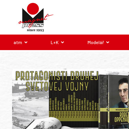
atm
L+K
Modelář