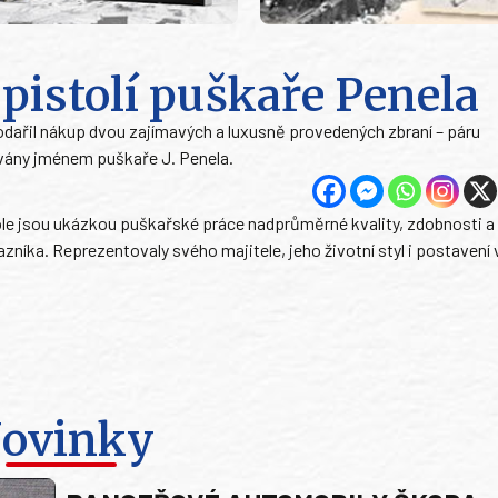
pistolí puškaře Penela
ařil nákup dvou zajímavých a luxusně provedených zbraní – páru
ovány jménem puškaře J. Penela.
ole jsou ukázkou puškařské práce nadprůměrné kvality, zdobnosti a
íka. Reprezentovaly svého majitele, jeho životní styl i postavení 
ovinky