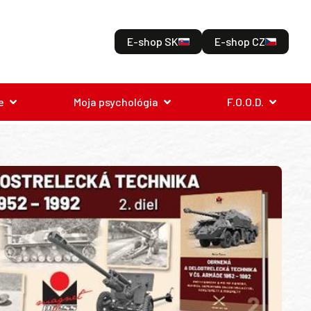
E-shop SK
E-shop CZ
e
Moja psychológia
F.O.O.D.