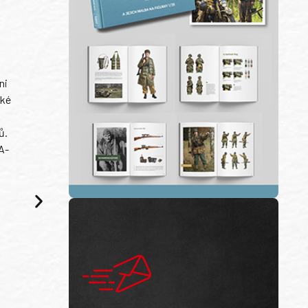
ni
ské
ů.
A-