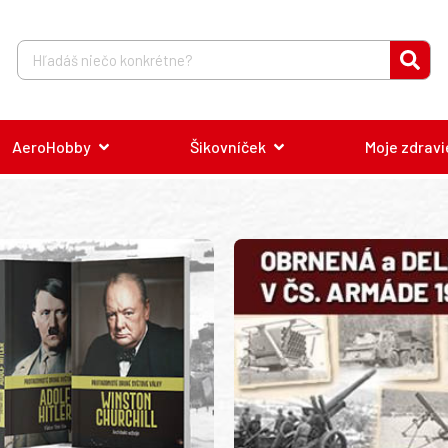
AeroHobby
Šikovníček
Moje zdravi