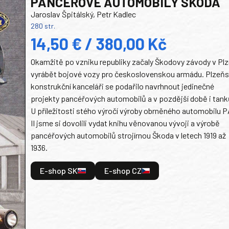
PANCEŘOVÉ AUTOMOBILY ŠKODA
Jaroslav Špitálský, Petr Kadlec
280 str.
14,50 € / 380,00 Kč
Okamžitě po vzniku republiky začaly Škodovy závody v Plz
vyrábět bojové vozy pro československou armádu. Plzeň
konstrukční kanceláři se podařilo navrhnout jedinečné
projekty pancéřových automobilů a v pozdější době i tank
U příležitosti stého výročí výroby obrněného automobilu P
II jsme si dovolili vydat knihu věnovanou vývoji a výrobě
pancéřových automobilů strojírnou Škoda v letech 1919 až
1936.
E-shop SK
E-shop CZ