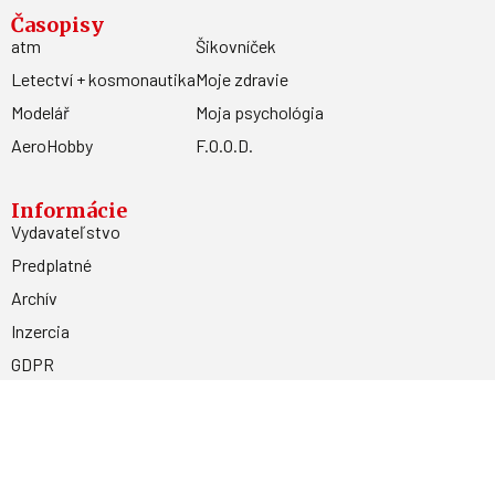
Časopisy
atm
Šikovníček
Letectví + kosmonautika
Moje zdravie
Modelář
Moja psychológia
AeroHobby
F.O.O.D.
Informácie
Vydavateľstvo
Predplatné
Archív
Inzercia
GDPR
Kontakty