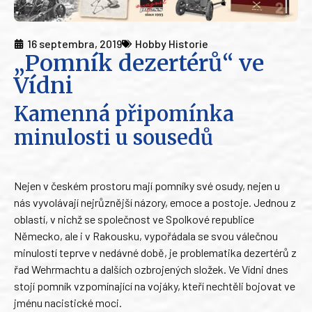
16 septembra, 2019
Hobby Historie
„Pomník dezertérů“ ve
Vídni
Kamenná připomínka
minulosti u sousedů
Nejen v českém prostoru mají pomníky své osudy, nejen u
nás vyvolávají nejrůznější názory, emoce a postoje. Jednou z
oblastí, v nichž se společnost ve Spolkové republice
Německo, ale i v Rakousku, vypořádala se svou válečnou
minulostí teprve v nedávné době, je problematika dezertérů z
řad Wehrmachtu a dalších ozbrojených složek. Ve Vídni dnes
stojí pomník vzpomínající na vojáky, kteří nechtěli bojovat ve
jménu nacistické moci.