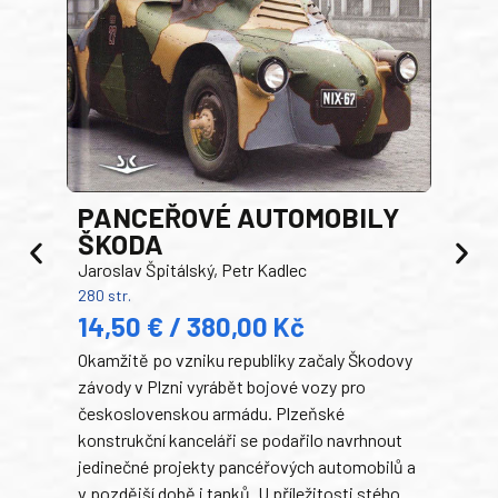
PANCEŘOVÉ AUTOMOBILY
ŠKODA
TA
Jaroslav Špitálský, Petr Kadlec
Ben
280 str.
352 s
14,50 € / 380,00 Kč
22
Okamžitě po vzniku republiky začaly Škodovy
Tank
závody v Plzni vyrábět bojové vozy pro
býva
československou armádu. Plzeňské
Rusk
konstrukční kanceláři se podařilo navrhnout
armá
jedinečné projekty pancéřových automobilů a
stře
v pozdější době i tanků. U příležitosti stého
při 