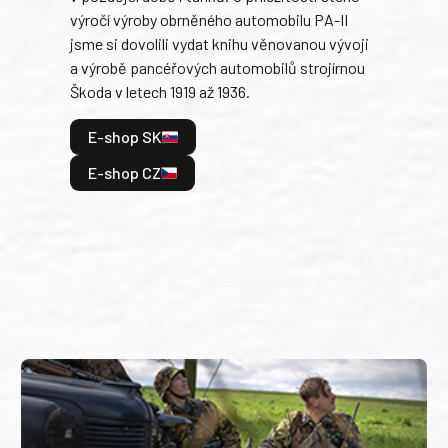
výročí výroby obrněného automobilu PA-II
blíz
jsme si dovolili vydat knihu věnovanou vývoji
tank
a výrobě pancéřových automobilů strojírnou
v lé
Škoda v letech 1919 až 1936.
tak 
hrdi
E-shop SK
je: 
odeh
E-shop CZ
bitv
E
E