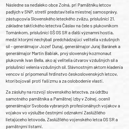
Následne sa neďaleko obce Zolná, pri Pamätníku letcov
padlých v SNP, stretli predstavitelia miestnej samosprávy,
zástupcovia Slovenského leteckého zväzu, príslušníci 21.
základne taktického letectva Čáslav na čele s plukovníkom
Tománkom, príslušníci GŠ OS SR a ďalší významní hostia,
medzi ktorými nechýbali predchádzajúci velitelia vzdušných
síl – generálmajor Jozef Dunaj, generálmajor Juraj Baránek a
generálmajor Martin Babiak, prvý slovenský kozmonaut
plukovník Ivan Bella, ako aj velitelia útvarov vzdušných síl a
príslušníci velenia vzdušných síl. Slávnostným aktom kladenia
vencov si pripomenuli hrdinstvo československých letcov,
ktorí bojovali proti fašizmu a za oslobodenie vlasti.
Za zásluhy na rozvoji slovenského letectva, za údržbu
samotného pamätníka a Pamätnej izby v Zolnej, ocenil
generálmajor Svoboda vybraných profesionálnych vojakov a
vojakov vo výslužbe čestnými odznakmi Zaslúžilého
lietajúceho letovoda, Zaslúžilého vojenského letca OS SR a
pamätnými listami.