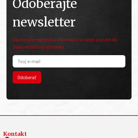
Odoberajte
newsletter
Odoberajte najnovšie informácie o našej ponuke do
Vašej emailovej schránky.
Odoberať
Kontakt