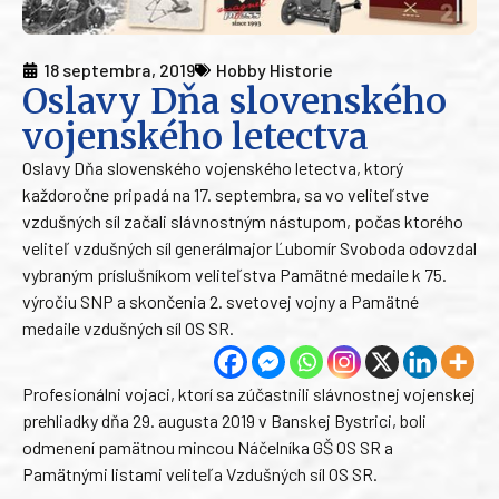
18 septembra, 2019
Hobby Historie
Oslavy Dňa slovenského
vojenského letectva
Oslavy Dňa slovenského vojenského letectva, ktorý
každoročne pripadá na 17. septembra, sa vo veliteľstve
vzdušných síl začali slávnostným nástupom, počas ktorého
veliteľ vzdušných síl generálmajor Ľubomír Svoboda odovzdal
vybraným príslušníkom veliteľstva Pamätné medaile k 75.
výročiu SNP a skončenia 2. svetovej vojny a Pamätné
medaile vzdušných síl OS SR.
Profesionálni vojaci, ktorí sa zúčastnili slávnostnej vojenskej
prehliadky dňa 29. augusta 2019 v Banskej Bystrici, boli
odmenení pamätnou mincou Náčelníka GŠ OS SR a
Pamätnými listami veliteľa Vzdušných síl OS SR.