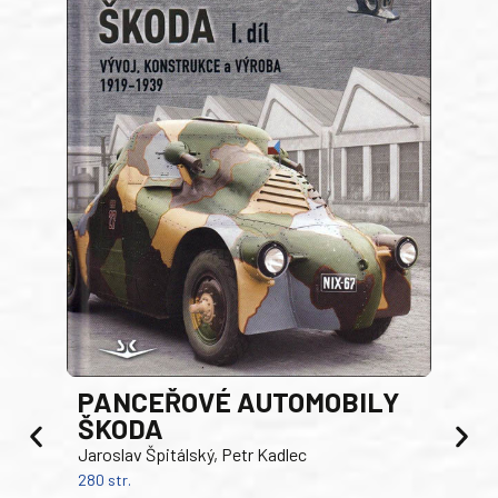
PANCEŘOVÉ AUTOMOBILY
ŠKODA
TA
Jaroslav Špitálský, Petr Kadlec
Ben
280 str.
352 s