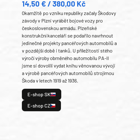
14,50 € / 380,00 Kč
22
Okamžitě po vzniku republiky začaly Škodovy
Tank
závody v Plzni vyrábět bojové vozy pro
býva
československou armádu. Plzeňské
Rusk
konstrukční kanceláři se podařilo navrhnout
armá
jedinečné projekty pancéřových automobilů a
stře
v pozdější době i tanků. U příležitosti stého
při 
výročí výroby obrněného automobilu PA-II
blíz
jsme si dovolili vydat knihu věnovanou vývoji
tank
a výrobě pancéřových automobilů strojírnou
v lé
Škoda v letech 1919 až 1936.
tak 
hrdi
E-shop SK
je: 
odeh
E-shop CZ
bitv
E
E