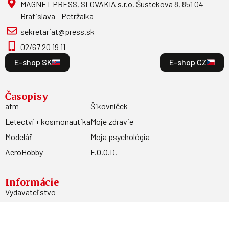
MAGNET PRESS, SLOVAKIA s.r.o. Šustekova 8, 851 04
Bratislava - Petržalka
sekretariat@press.sk
02/67 20 19 11
E-shop SK
E-shop CZ
Časopisy
atm
Šikovníček
Letectví + kosmonautika
Moje zdravie
Modelář
Moja psychológia
AeroHobby
F.O.O.D.
Informácie
Vydavateľstvo
Predplatné
Archív