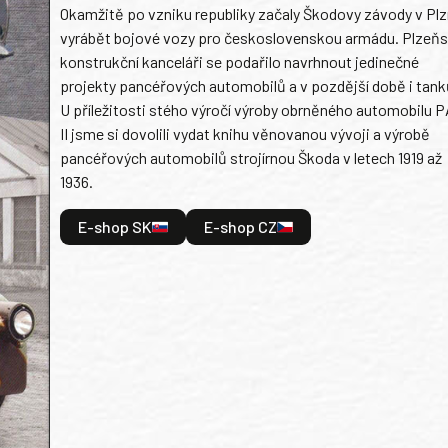
Okamžitě po vzniku republiky začaly Škodovy závody v Plz
vyrábět bojové vozy pro československou armádu. Plzeň
konstrukční kanceláři se podařilo navrhnout jedinečné
projekty pancéřových automobilů a v pozdější době i tank
U příležitosti stého výročí výroby obrněného automobilu P
II jsme si dovolili vydat knihu věnovanou vývoji a výrobě
pancéřových automobilů strojírnou Škoda v letech 1919 až
1936.
E-shop SK
E-shop CZ