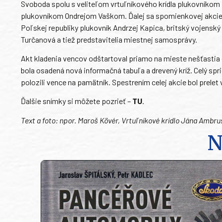
Svoboda spolu s veliteľom vrtuľníkového krídla plukovníko
plukovníkom Ondrejom Vaškom. Ďalej sa spomienkovej akcie z
Poľskej republiky plukovník Andrzej Kapica, britský vojensk
Turčanová a tiež predstavitelia miestnej samosprávy.
Akt kladenia vencov odštartoval priamo na mieste nešťastia 
bola osadená nová informačná tabuľa a drevený kríž. Celý spr
polozili vence na pamätník. Spestrením celej akcie bol prelet
Ďalšie snímky si môžete pozrieť –
TU
.
Text a foto: npor. Maroš Kövér, Vrtuľníkové krídlo Jána Ambru
N