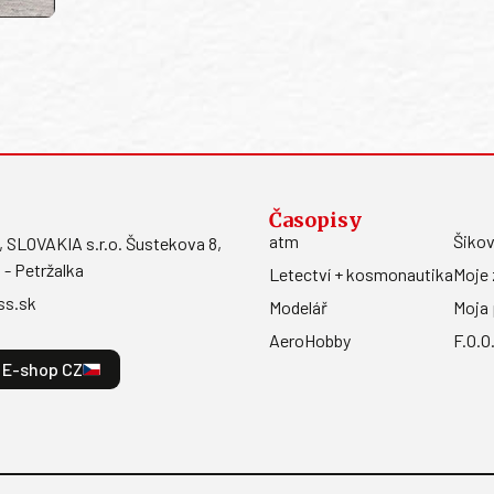
Časopisy
atm
Šikov
LOVAKIA s.r.o. Šustekova 8,
 - Petržalka
Letectví + kosmonautika
Moje 
ss.sk
Modelář
Moja 
AeroHobby
F.O.O
E-shop CZ