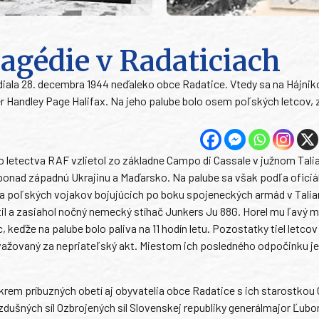
tragédie v Radaticiach
udiala 28. decembra 1944 neďaleko obce Radatice. Vtedy sa na Hájnik
r Handley Page Halifax. Na jeho palube bolo osem poľských letcov, 
letectva RAF vzlietol zo základne Campo di Cassale v južnom Tali
ť ponad západnú Ukrajinu a Maďarsko. Na palube sa však podľa oficiá
nia poľských vojakov bojujúcich po boku spojeneckých armád v Talia
til a zasiahol nočný nemecký stíhač Junkers Ju 88G. Horel mu ľavý m
, keďže na palube bolo paliva na 11 hodín letu. Pozostatky tiel letcov 
važovaný za nepriateľský akt. Miestom ich posledného odpočinku je
krem príbuzných obetí aj obyvatelia obce Radatice s ich starostkou 
zdušných síl Ozbrojených síl Slovenskej republiky generálmajor Ľubo