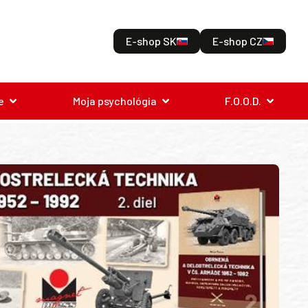
E-shop SK
E-shop CZ
e
Moja psychológia
F.O.O.D.