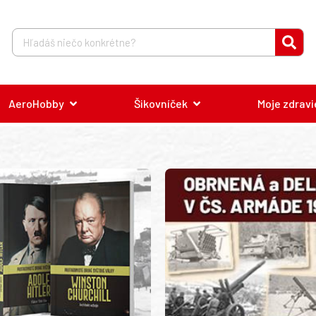
AeroHobby
Šikovníček
Moje zdravi