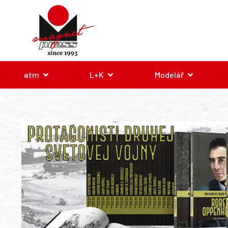
atm
L+K
Modelář