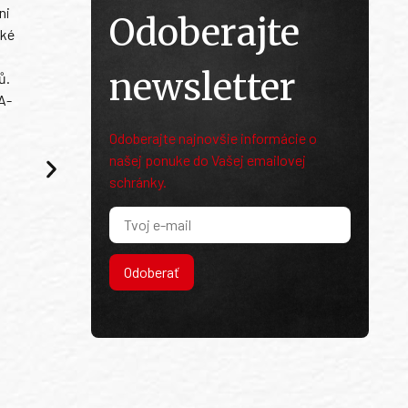
ni
Odoberajte
ské
newsletter
ů.
A-
Odoberajte najnovšie informácie o
našej ponuke do Vašej emailovej
schránky.
Odoberať