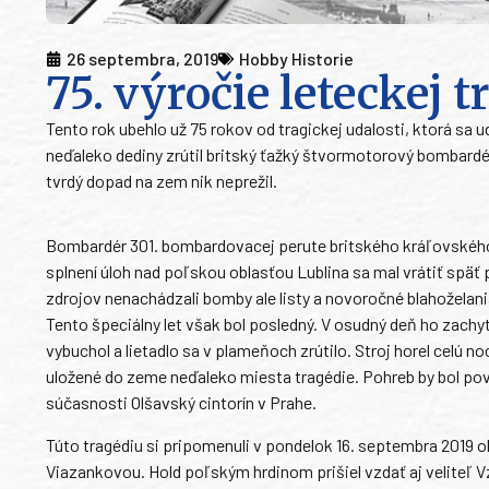
26 septembra, 2019
Hobby Historie
75. výročie leteckej 
Tento rok ubehlo už 75 rokov od tragickej udalosti, ktorá sa 
neďaleko dediny zrútil britský ťažký štvormotorový bombardé
tvrdý dopad na zem nik neprežil.
Bombardér 301. bombardovacej perute britského kráľovského 
splnení úloh nad poľskou oblasťou Lublina sa mal vrátiť spä
zdrojov nenachádzali bomby ale listy a novoročné blahožela
Tento špeciálny let však bol posledný. V osudný deň ho zachy
vybuchol a lietadlo sa v plameňoch zrútilo. Stroj horel celú noc
uložené do zeme neďaleko miesta tragédie. Pohreb by bol po
súčasnosti Olšavský cintorín v Prahe.
Túto tragédiu si pripomenuli v pondelok 16. septembra 2019 o
Viazankovou. Hold poľským hrdinom prišiel vzdať aj veliteľ V