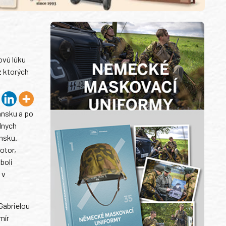
ovú lúku
z ktorých
ansku a po
lnych
nsku.
otor,
boli
 v
Gabrielou
mír