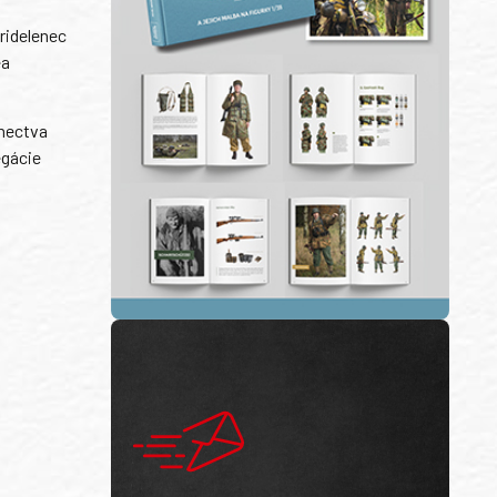
ridelenec
ea
anectva
egácie