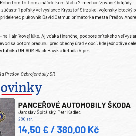
m Róbertom Tóthom a náčelníkom štábu 2. mechanizovanej brigády
účastnil poľský veľvyslanec Krysztof Strzalka, vojenský letecký p
ý pridelenec plukovník David Catmur, primátorka mesta Prešov Andr
– na Hájnikovej lúke. Aj vďaka finančnej podpore britského veľvysl
ievod sa potom presunul pred obecný úrad v obci, kde jednotlivé del
 vrtuľníka UH-60M Black Hawk a lietadla Viper.
ša Prešov, Ozbrojené sily SR
ovinky
PANCEŘOVÉ AUTOMOBILY ŠKODA
Jaroslav Špitálský, Petr Kadlec
280 str.
14,50 € / 380,00 Kč