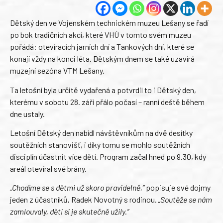
Dětský den ve Vojenském technickém muzeu Lešany se řadí
po bok tradičních akcí, které VHÚ v tomto svém muzeu
pořádá: otevíracích jarních dní a Tankových dní, které se
konají vždy na konci léta. Dětským dnem se také uzavírá
muzejní sezóna VTM Lešany.
Ta letošní byla určitě vydařená a potvrdil to i Dětský den,
kterému v sobotu 28. září přálo počasí – ranní deště během
dne ustaly.
Letošní Dětský den nabídl návštěvníkům na dvě desítky
soutěžních stanovišť, i díky tomu se mohlo soutěžních
disciplín účastnit více dětí. Program začal hned po 9.30, kdy
areál otevíral své brány.
„Chodíme se s dětmi už skoro pravidelně,”
popisuje své dojmy
jeden z účastníků, Radek Novotný s rodinou.
„Soutěže se nám
zamlouvaly, děti si je skutečně užily.”