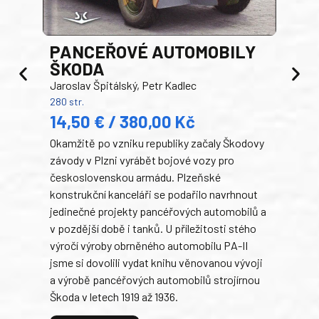
PANCEŘOVÉ AUTOMOBILY
ŠKODA
TA
Jaroslav Špitálský, Petr Kadlec
Ben
280 str.
352 s
14,50 € / 380,00 Kč
22
Okamžitě po vzniku republiky začaly Škodovy
Tank
závody v Plzni vyrábět bojové vozy pro
býva
československou armádu. Plzeňské
Rusk
konstrukční kanceláři se podařilo navrhnout
armá
jedinečné projekty pancéřových automobilů a
stře
v pozdější době i tanků. U příležitosti stého
při 
výročí výroby obrněného automobilu PA-II
blíz
jsme si dovolili vydat knihu věnovanou vývoji
tank
a výrobě pancéřových automobilů strojírnou
v lé
Škoda v letech 1919 až 1936.
tak 
hrdi