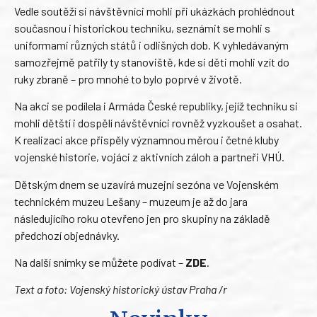
Vedle soutěží si návštěvníci mohli při ukázkách prohlédnout
současnou i historickou techniku, seznámit se mohli s
uniformami různých států i odlišných dob. K vyhledávaným
samozřejmě patřily ty stanoviště, kde si děti mohli vzít do
ruky zbraně – pro mnohé to bylo poprvé v životě.
Na akci se podílela i Armáda České republiky, jejíž techniku si
mohli dětští i dospělí návštěvníci rovněž vyzkoušet a osahat.
K realizaci akce přispěly významnou měrou i četné kluby
vojenské historie, vojáci z aktivních záloh a partneři VHÚ.
Dětským dnem se uzavírá muzejní sezóna ve Vojenském
technickém muzeu Lešany – muzeum je až do jara
následujícího roku otevřeno jen pro skupiny na základě
předchozí objednávky.
Na další snímky se můžete podívat –
ZDE
.
Text a foto: Vojenský historický ústav
Praha /r