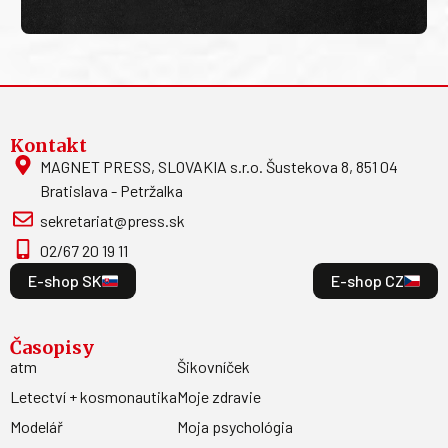
Kontakt
MAGNET PRESS, SLOVAKIA s.r.o. Šustekova 8, 851 04
Bratislava - Petržalka
sekretariat@press.sk
02/67 20 19 11
E-shop SK
E-shop CZ
Časopisy
atm
Šikovníček
Letectví + kosmonautika
Moje zdravie
Modelář
Moja psychológia