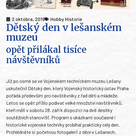
2 októbra, 2019
Hobby Historie
Dětský den v lešanském
muzeu
opět přilákal tisíce
návštěvníků
Již po osmé se ve Vojenském technickém muzeu Lešany
uskutečnil Dětský den, který Vojenský historický ústav Praha
pořádá především pro návštěvníky z řad dětí a mládeže.
Letos se opět přišlo podívat velké množství návštěvníků,
kteří měli v sobotu 28. září k dispozici na dvě desítky
soutěžních stanovišť. Program s ukázkami současné i
historické vojenské techniky probíhal prakticky celý den.
Prohlédněte si početnou fotogalerii z dění v Lešanech.