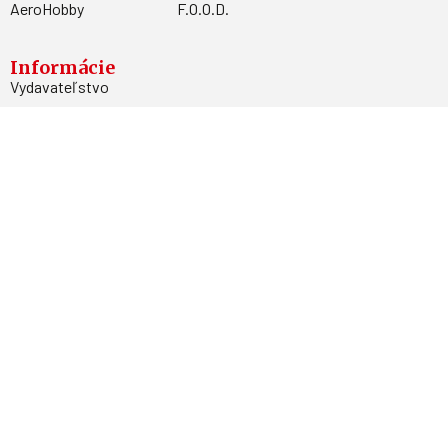
AeroHobby
F.O.O.D.
Informácie
Vydavateľstvo
Predplatné
Archív
Inzercia
GDPR
Kontakty
Facebook