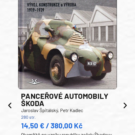
PANCEŘOVÉ AUTOMOBILY
ŠKODA
TA
Jaroslav Špitálský, Petr Kadlec
Ben
280 str.
352 s
14,50 € / 380,00 Kč
22
Okamžitě po vzniku republiky začaly Škodovy
Tank