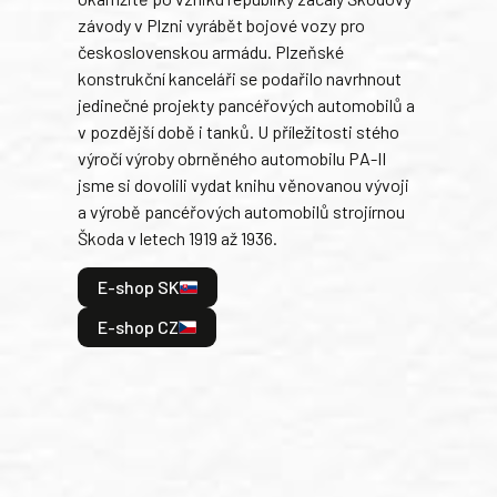
závody v Plzni vyrábět bojové vozy pro
býva
československou armádu. Plzeňské
Rusk
konstrukční kanceláři se podařilo navrhnout
armá
jedinečné projekty pancéřových automobilů a
stře
v pozdější době i tanků. U příležitosti stého
při 
výročí výroby obrněného automobilu PA-II
blíz
jsme si dovolili vydat knihu věnovanou vývoji
tank
a výrobě pancéřových automobilů strojírnou
v lé
Škoda v letech 1919 až 1936.
tak 
hrdi
E-shop SK
je: 
odeh
E-shop CZ
bitv
E
E