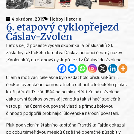
4 októbra, 2019
Hobby Historie
6. etapový cyklopřejezd
Čáslav-Zvolen
Letos se již pošesté vydala skupinka 14 příslušníků 21.
základny taktického letectva Čáslav, nesoucí čestný název
„Zvolenská“, na etapový cyklopřejezd z Čáslavi do Zvolena.
Cílem a motivací celé akce bylo vzdát hold příslušníkům 1.
československého samostatného stíhacího leteckého pluku,
kteří přistáli 17. září 1944 na polním letišti Zolná u Zvolena.
Jako první československá jednotka tak stíhači společně
vstoupili na území okupované vlasti a přímou bojovou
činností podpořili probíhající Slovenské národní povstání.
Pluk pod velením štábního kapitána Františka Fajtla dokázal
po dobu téměř dvou měsíců úspěšně operačně působit v