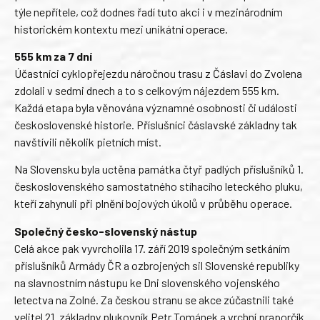
týle nepřítele, což dodnes řadí tuto akci i v mezinárodním
historickém kontextu mezi unikátní operace.
555 km za 7 dní
Účastníci cyklopřejezdu náročnou trasu z Čáslavi do Zvolena
zdolali v sedmi dnech a to s celkovým nájezdem 555 km.
Každá etapa byla věnována významné osobnosti či události
československé historie. Příslušníci čáslavské základny tak
navštívili několik pietních míst.
Na Slovensku byla uctěna památka čtyř padlých příslušníků 1.
československého samostatného stíhacího leteckého pluku,
kteří zahynuli při plnění bojových úkolů v průběhu operace.
Společný česko-slovenský nástup
Celá akce pak vyvrcholila 17. září 2019 společným setkáním
příslušníků Armády ČR a ozbrojených sil Slovenské republiky
na slavnostním nástupu ke Dni slovenského vojenského
letectva na Zolné. Za českou stranu se akce zúčastnili také
velitel 21. základny plukovník Petr Tománek a vrchní praporčík