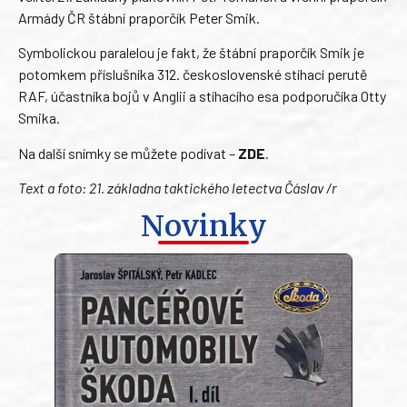
Armády ČR štábní praporčík Peter Smik.
Symbolickou paralelou je fakt, že štábní praporčík Smik je
potomkem příslušníka 312. československé stíhací perutě
RAF, účastníka bojů v Anglii a stíhacího esa podporučíka Otty
Smika.
Na další snímky se můžete podívat –
ZDE
.
Text a foto: 21. základna taktického letectva Čáslav /r
Novinky