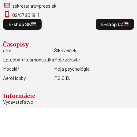
sekretariat@press.sk
02/67 20 19 11
E-shop SK
E-shop CZ
Časopisy
atm
Šikovníček
Letectví + kosmonautika
Moje zdravie
Modelář
Moja psychológia
AeroHobby
F.O.O.D.
Informácie
Vydavateľstvo
Predplatné
Archív
Inzercia