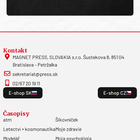
Kontakt
MAGNET PRESS, SLOVAKIA s.r.o. Šustekova 8, 851 04
Bratislava - Petržalka
sekretariat@press.sk
02/67 20 19 11
E-shop SK
E-shop CZ
Časopisy
atm
Šikovníček
Letectví + kosmonautika
Moje zdravie
Modelář
Moja psychológia