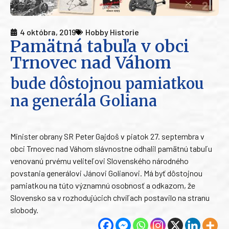
4 októbra, 2019
Hobby Historie
Pamätná tabuľa v obci
Trnovec nad Váhom
bude dôstojnou pamiatkou
na generála Goliana
Minister obrany SR Peter Gajdoš v piatok 27. septembra v
obci Trnovec nad Váhom slávnostne odhalil pamätnú tabuľu
venovanú prvému veliteľovi Slovenského národného
povstania generálovi Jánovi Golianovi. Má byť dôstojnou
pamiatkou na túto významnú osobnosť a odkazom, že
Slovensko sa v rozhodujúcich chvíľach postavilo na stranu
slobody.