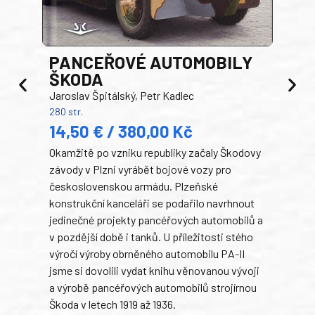
PANCEŘOVÉ AUTOMOBILY
ŠKODA
TA
Jaroslav Špitálský, Petr Kadlec
Ben
280 str.
352 s
14,50 € / 380,00 Kč
22
Okamžitě po vzniku republiky začaly Škodovy
Tank
závody v Plzni vyrábět bojové vozy pro
býva
československou armádu. Plzeňské
Rusk
konstrukční kanceláři se podařilo navrhnout
armá
jedinečné projekty pancéřových automobilů a
stře
v pozdější době i tanků. U příležitosti stého
při 
výročí výroby obrněného automobilu PA-II
blíz
jsme si dovolili vydat knihu věnovanou vývoji
tank
a výrobě pancéřových automobilů strojírnou
v lé
Škoda v letech 1919 až 1936.
tak 