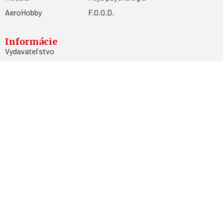
AeroHobby
F.O.O.D.
Informácie
Vydavateľstvo
Predplatné
Archív
Inzercia
GDPR
Kontakty
Facebook