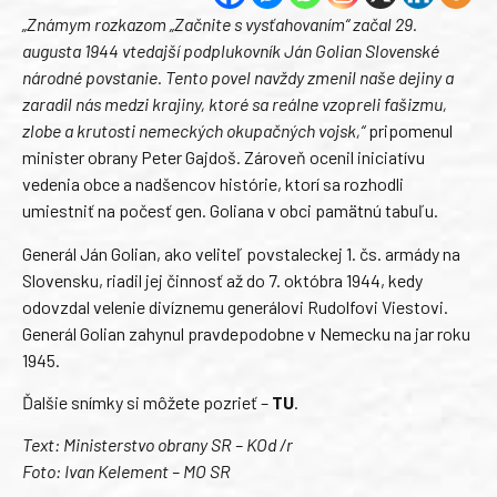
„Známym rozkazom „Začnite s vysťahovaním“ začal 29.
augusta 1944 vtedajší podplukovník Ján Golian Slovenské
národné povstanie. Tento povel navždy zmenil naše dejiny a
zaradil nás medzi krajiny, ktoré sa reálne vzopreli fašizmu,
zlobe a krutosti nemeckých okupačných vojsk,“
pripomenul
minister obrany Peter Gajdoš. Zároveň ocenil iniciatívu
vedenia obce a nadšencov histórie, ktorí sa rozhodli
umiestniť na počesť gen. Goliana v obci pamätnú tabuľu.
Generál Ján Golian, ako veliteľ povstaleckej 1. čs. armády na
Slovensku, riadil jej činnosť až do 7. októbra 1944, kedy
odovzdal velenie divíznemu generálovi Rudolfovi Viestovi.
Generál Golian zahynul pravdepodobne v Nemecku na jar roku
1945.
Ďalšie snímky si môžete pozrieť –
TU
.
Text: Ministerstvo obrany SR – KOd /r
Foto: Ivan Kelement – MO SR