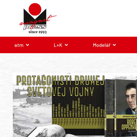
atm
L+K
Modelář