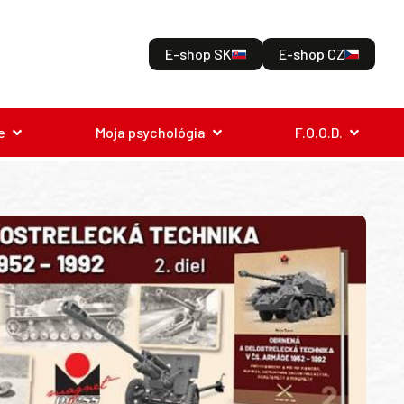
E-shop SK
E-shop CZ
e
Moja psychológia
F.O.O.D.