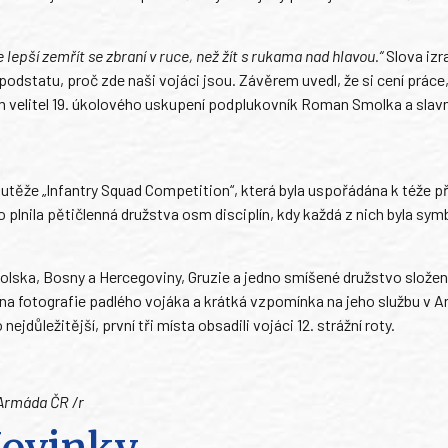
e lepší zemřít se zbraní v ruce, než žít s rukama nad hlavou.“
Slova izr
 podstatu, proč zde naši vojáci jsou. Závěrem uvedl, že si cení práce
em velitel 19. úkolového uskupení podplukovník Roman Smolka a slav
že „Infantry Squad Competition“, která byla uspořádána k téže pří
plnila pětičlenná družstva osm disciplín, kdy každá z nich byla sym
olska, Bosny a Hercegoviny, Gruzie a jedno smíšené družstvo složen
na fotografie padlého vojáka a krátká vzpomínka na jeho službu v 
jdůležitější, první tři místa obsadili vojáci 12. strážní roty.
 Armáda ČR /r
ovinky