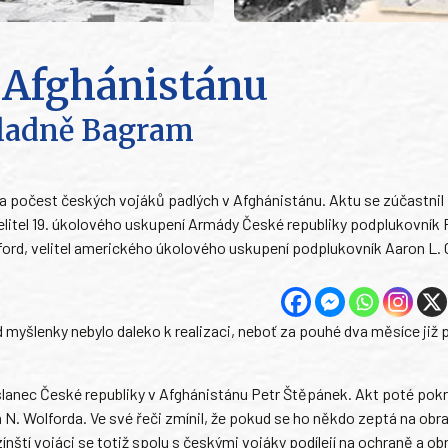
v Afghánistánu
ladně Bagram
a počest českých vojáků padlých v Afghánistánu. Aktu se zúčastnil
velitel 19. úkolového uskupení Armády České republiky podplukovní
lford, velitel amerického úkolového uskupení podplukovník Aaron L. C
myšlenky nebylo daleko k realizaci, neboť za pouhé dva měsíce již
lvyslanec České republiky v Afghánistánu Petr Štěpánek. Akt poté pok
 N. Wolforda. Ve své řeči zmínil, že pokud se ho někdo zeptá na obr
nští vojáci se totiž spolu s českými vojáky podílejí na ochraně a ob