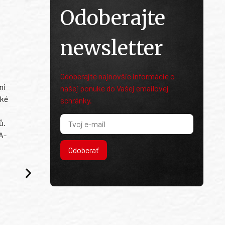
Odoberajte
newsletter
Odoberajte najnovšie informácie o
ni
našej ponuke do Vašej emailovej
ské
schránky.
ů.
A-
Odoberať