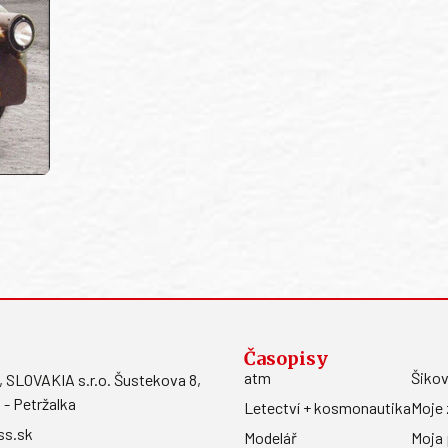
Časopisy
atm
Šikov
LOVAKIA s.r.o. Šustekova 8,
 - Petržalka
Letectví + kosmonautika
Moje 
ss.sk
Modelář
Moja 