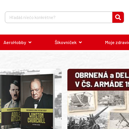
AeroHobby
Šikovníček
Moje zdravi