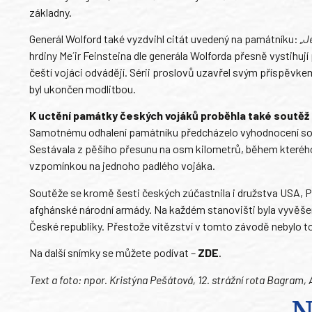
základny.
Generál Wolford také vyzdvihl citát uvedený na památníku:
„J
hrdiny Me´ir Feinsteina dle generála Wolforda přesně vystihují
čeští vojáci odvádějí. Sérii proslovů uzavřel svým příspěvk
byl ukončen modlitbou.
K uctění památky českých vojáků proběhla také soutěž
Samotnému odhalení památníku předcházelo vyhodnocení soutě
Sestávala z pěšího přesunu na osm kilometrů, během kterého 
vzpomínkou na jednoho padlého vojáka.
Soutěže se kromě šesti českých zúčastnila i družstva USA, P
afghánské národní armády. Na každém stanovišti byla vyvěše
České republiky. Přestože vítězství v tomto závodě nebylo to ne
Na další snímky se můžete podívat –
ZDE
.
Text a foto: npor. Kristýna Pešátová, 12. strážní rota Bagram,
N