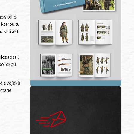
aelského
, kterou tu
nostní akt
ležitosti.
bolickou
é z vojáků
Armádě