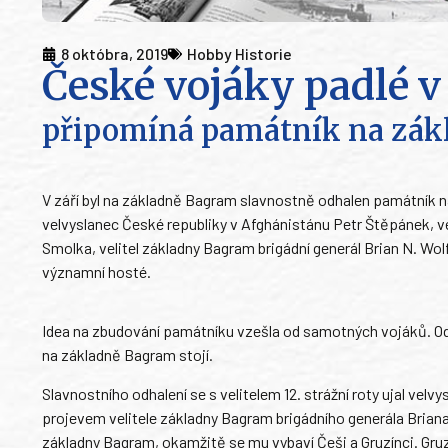
8 októbra, 2019
Hobby Historie
České vojáky padlé 
připomíná památník na zák
V září byl na základně Bagram slavnostně odhalen památník n
velvyslanec České republiky v Afghánistánu Petr Štěpánek, 
Smolka, velitel základny Bagram brigádní generál Brian N. Wo
významní hosté.
Idea na zbudování památníku vzešla od samotných vojáků. Od 
na základně Bagram stojí.
Slavnostního odhalení se s velitelem 12. strážní roty ujal ve
projevem velitele základny Bagram brigádního generála Briana
základny Bagram, okamžitě se mu vybaví Češi a Gruzínci. Gruzí