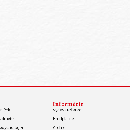
Informácie
níček
Vydavateľstvo
zdravie
Predplatné
psychológia
Archív