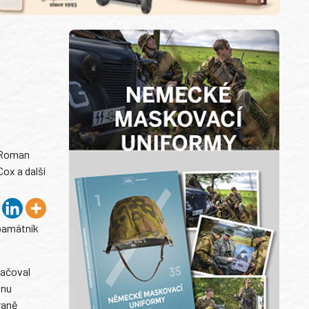
k Roman
ox a další
 památník
račoval
anu
raně