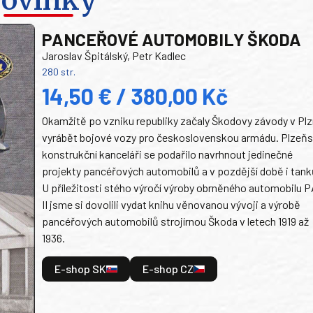
PANCEŘOVÉ AUTOMOBILY ŠKODA
Jaroslav Špitálský, Petr Kadlec
280 str.
14,50 € / 380,00 Kč
Okamžitě po vzniku republiky začaly Škodovy závody v Plz
vyrábět bojové vozy pro československou armádu. Plzeň
konstrukční kanceláři se podařilo navrhnout jedinečné
projekty pancéřových automobilů a v pozdější době i tank
U příležitosti stého výročí výroby obrněného automobilu P
II jsme si dovolili vydat knihu věnovanou vývoji a výrobě
pancéřových automobilů strojírnou Škoda v letech 1919 až
1936.
E-shop SK
E-shop CZ