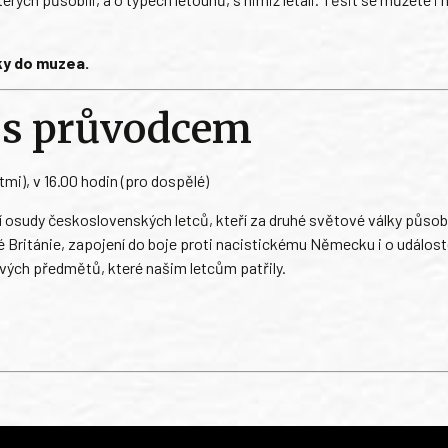
ky do muzea.
s s průvodcem
ětmi), v 16.00 hodin (pro dospělé)
osudy československých letců, kteří za druhé světové války působi
é Británie, zapojení do boje proti nacistickému Německu i o událos
ých předmětů, které našim letcům patřily.