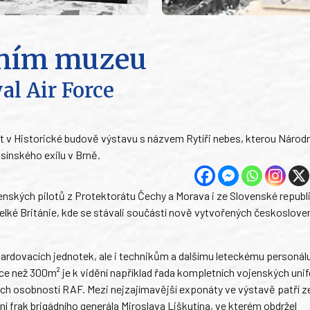
dním muzeu
al Air Force
t v Historické budově výstavu s názvem Rytíři nebes, kterou Náro
sínského exilu v Brně.
enských pilotů z Protektorátu Čechy a Morava i ze Slovenské republ
 Velké Británie, kde se stávali součástí nově vytvořených českoslov
ardovacích jednotek, ale i technikům a dalšímu leteckému personálu
 než 300m² je k vidění například řada kompletních vojenských uni
h osobností RAF. Mezi nejzajímavější exponáty ve výstavě patří 
í frak brigádního generála Miroslava Liškutína, ve kterém obdržel