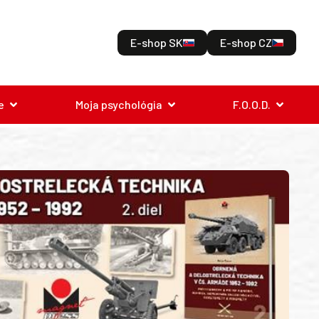
E-shop SK
E-shop CZ
e
Moja psychológia
F.O.O.D.