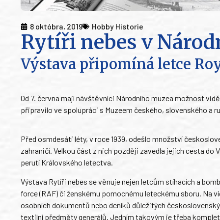
8 októbra, 2019
Hobby Historie
Rytíři nebes v Náro
Výstava připomíná letce Roy
Od 7. června mají návštěvníci Národního muzea možnost vidě
připravilo ve spolupráci s Muzeem českého, slovenského a ru
Před osmdesáti léty, v roce 1939, odešlo množství českoslov
zahraničí. Velkou část z nich později zavedla jejich cesta do
perutí Královského letectva.
Výstava Rytíři nebes se věnuje nejen letcům stíhacích a bomb
force (RAF) či ženskému pomocnému leteckému sboru. Na více
osobních dokumentů nebo deníků důležitých československýc
textilní předměty generálů. Jedním takovým je třeba kompletn