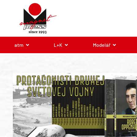
atm
L+K
Modelář