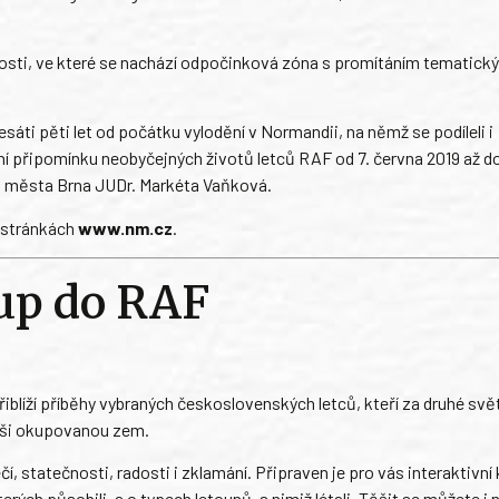
tnosti, ve které se nachází odpočinková zóna s promítáním tematick
áti pěti let od počátku vylodění v Normandii, na němž se podíleli i
ní připomínku neobyčejných životů letců RAF od 7. června 2019 až do
o města Brna JUDr. Markéta Vaňková.
 stránkách
www.nm.cz
.
up do RAF
blíží příběhy vybraných československých letců, kteří za druhé svě
naši okupovanou zem.
 statečnosti, radosti i zklamání. Připraven je pro vás interaktivní 
rých působili, a o typech letounů, s nimiž létali. Těšit se můžete i 