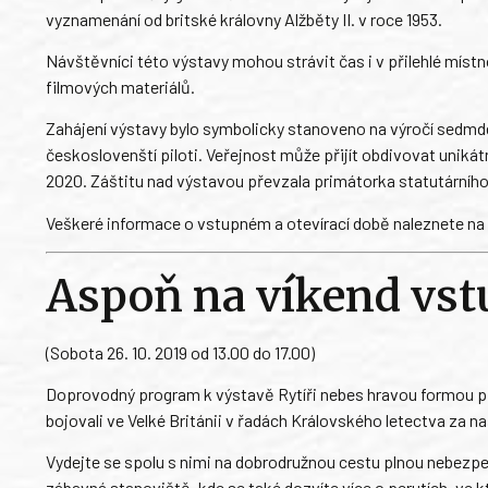
vyznamenání od britské královny Alžběty II. v roce 1953.
Návštěvníci této výstavy mohou strávit čas i v přilehlé mís
filmových materiálů.
Zahájení výstavy bylo symbolicky stanoveno na výročí sedmdes
českoslovenští piloti. Veřejnost může přijít obdivovat unikát
2020. Záštitu nad výstavou převzala primátorka statutárníh
Veškeré informace o vstupném a otevírací době naleznete na
Aspoň na víkend vst
(Sobota 26. 10. 2019 od 13.00 do 17.00)
Doprovodný program k výstavě Rytíři nebes hravou formou při
bojovali ve Velké Británii v řadách Královského letectva za 
Vydejte se spolu s nimi na dobrodružnou cestu plnou nebezpečí,
zábavná stanoviště, kde se také dozvíte více o perutích, ve kte