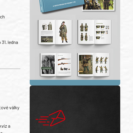
ých
 31. ledna
tové války
kvíz a
na