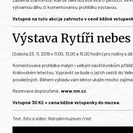
výtvarnou dílnu či komentovanou prohlídku výstavou.
Vstupné na tuto akci je zahrnuto v ceně běžné vstupen
Výstava Rytíři nebe
(Sobota 23. 11. 2019 v 11.00, 13.00 a 15.00 hodin (pro rodiny s d
Komentovaná prohlídka malým i velkým návštěvníkům přiblíží 
Královském letectvu. Vyprávět se bude o jejich cestě do Velk
poválečných. Během výkladu vám lektor ukáže mnoho zajímav
Rezervace doporučená:
www.nm.cz
.
Vstupné 30 Kč + cena běžné vstupenky do muzea.
Text, foto a video: Národní muzeum /red