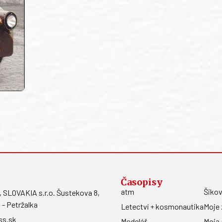
Časopisy
atm
Šikov
LOVAKIA s.r.o. Šustekova 8,
 - Petržalka
Letectví + kosmonautika
Moje 
ss.sk
Modelář
Moja 