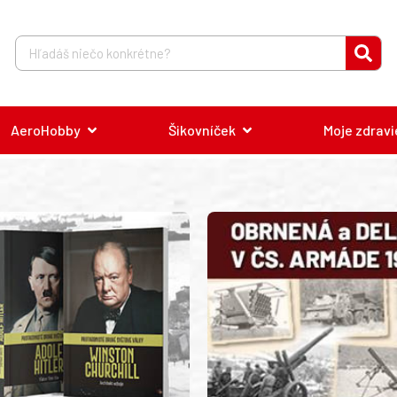
AeroHobby
Šikovníček
Moje zdravi