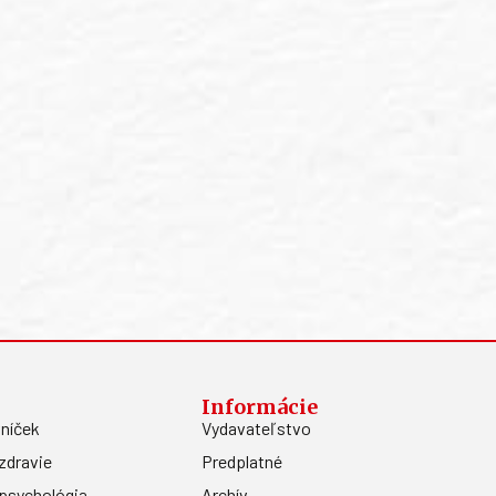
Informácie
níček
Vydavateľstvo
zdravie
Predplatné
psychológia
Archív