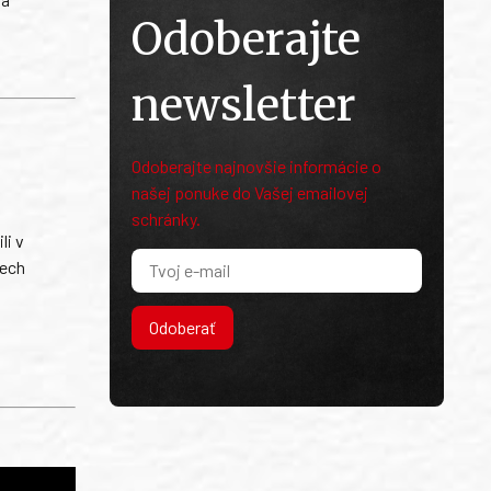
Odoberajte
newsletter
Odoberajte najnovšie informácie o
našej ponuke do Vašej emailovej
schránky.
li v
tech
Odoberať