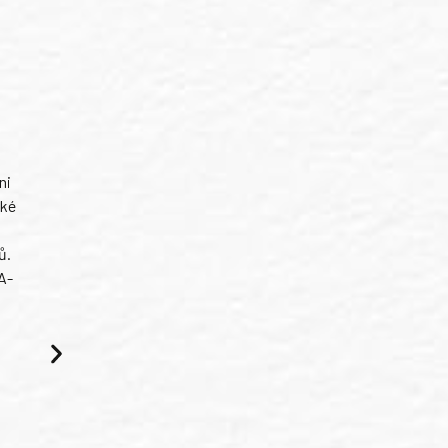
ni
ské
ů.
A-