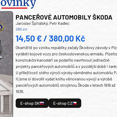
ovinky
PANCEŘOVÉ AUTOMOBILY ŠKODA
Jaroslav Špitálský, Petr Kadlec
280 str.
14,50 € / 380,00 Kč
Okamžitě po vzniku republiky začaly Škodovy závody v Plz
vyrábět bojové vozy pro československou armádu. Plzeň
konstrukční kanceláři se podařilo navrhnout jedinečné
projekty pancéřových automobilů a v pozdější době i tank
U příležitosti stého výročí výroby obrněného automobilu P
II jsme si dovolili vydat knihu věnovanou vývoji a výrobě
pancéřových automobilů strojírnou Škoda v letech 1919 až
1936.
E-shop SK
E-shop CZ