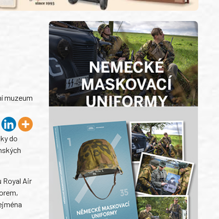
dní muzeum
iky do
enských
 Royal Air
forem,
zejména