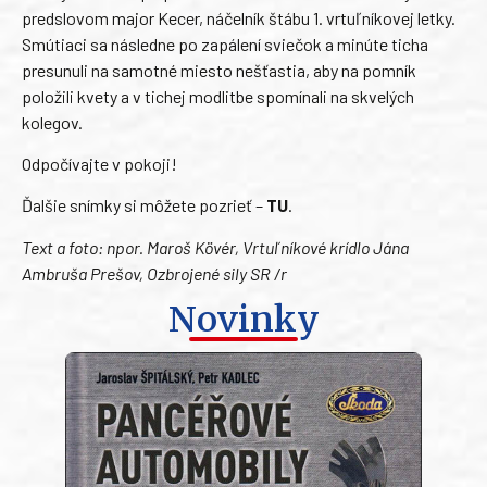
predslovom major Kecer, náčelník štábu 1. vrtuľníkovej letky.
Smútiaci sa následne po zapálení sviečok a minúte ticha
presunuli na samotné miesto nešťastia, aby na pomník
položili kvety a v tichej modlitbe spomínali na skvelých
kolegov.
Odpočívajte v pokoji!
Ďalšie snímky si môžete pozrieť –
TU
.
Text a foto: npor. Maroš Kövér, Vrtuľníkové krídlo Jána
Ambruša Prešov, Ozbrojené sily SR /r
Novinky