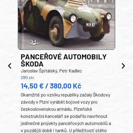
PANCEŘOVÉ AUTOMOBILY
ŠKODA
TA
Jaroslav Špitálský, Petr Kadlec
Ben
280 str.
352 s
14,50 € / 380,00 Kč
22
Okamžitě po vzniku republiky začaly Škodovy
Tank
závody v Plzni vyrábět bojové vozy pro
býva
československou armádu. Plzeňské
Rusk
konstrukční kanceláři se podařilo navrhnout
armá
jedinečné projekty pancéřových automobilů a
stře
v pozdější době i tanků. U příležitosti stého
při 