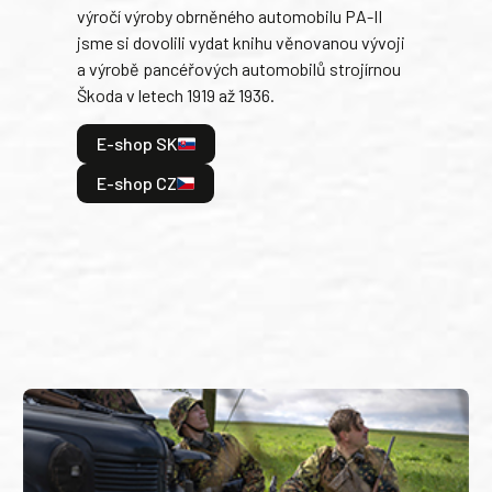
výročí výroby obrněného automobilu PA-II
blíz
jsme si dovolili vydat knihu věnovanou vývoji
tank
a výrobě pancéřových automobilů strojírnou
v lé
Škoda v letech 1919 až 1936.
tak 
hrdi
E-shop SK
je: 
odeh
E-shop CZ
bitv
E
E