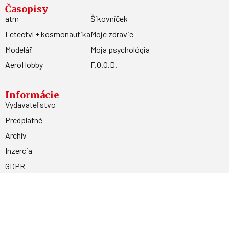
Časopisy
atm
Šikovníček
Letectví + kosmonautika
Moje zdravie
Modelář
Moja psychológia
AeroHobby
F.O.O.D.
Informácie
Vydavateľstvo
Predplatné
Archív
Inzercia
GDPR
Kontakty