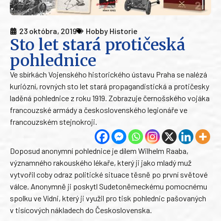
23 októbra, 2019
Hobby Historie
Sto let stará protičeská
pohlednice
Ve sbírkách Vojenského historického ústavu Praha se nalézá
kuriózní, rovných sto let stará propagandistická a protičesky
laděná pohlednice z roku 1919. Zobrazuje černošského vojáka
francouzské armády a československého legionáře ve
francouzském stejnokroji.
Doposud anonymní pohlednice je dílem Wilhelm Raaba,
významného rakouského lékaře, který ji jako mladý muž
vytvořil coby odraz politické situace těsně po první světové
válce. Anonymně ji poskytl Sudetoněmeckému pomocnému
spolku ve Vídni, který ji využil pro tisk pohlednic pašovaných
v tisícových nákladech do Československa.