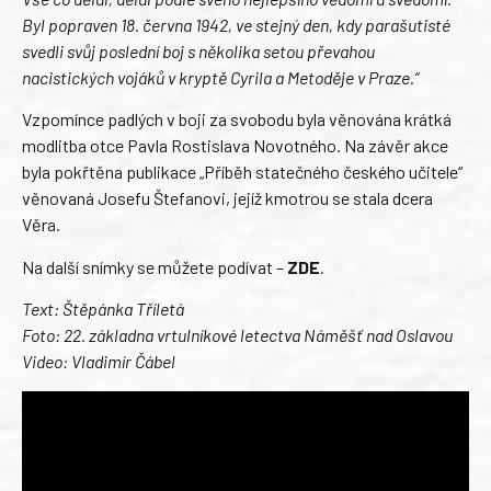
Byl popraven 18. června 1942, ve stejný den, kdy parašutisté
svedli svůj poslední boj s několika setou převahou
nacistických vojáků v kryptě Cyrila a Metoděje v Praze.“
Vzpomínce padlých v boji za svobodu byla věnována krátká
modlitba otce Pavla Rostislava Novotného. Na závěr akce
byla pokřtěna publikace „Příběh statečného českého učitele“
věnovaná Josefu Štefanovi, jejíž kmotrou se stala dcera
Věra.
Na další snímky se můžete podívat –
ZDE
.
Text: Štěpánka Tříletá
Foto: 22. základna vrtulníkové letectva Náměšť nad Oslavou
Video: Vladimír Čábel