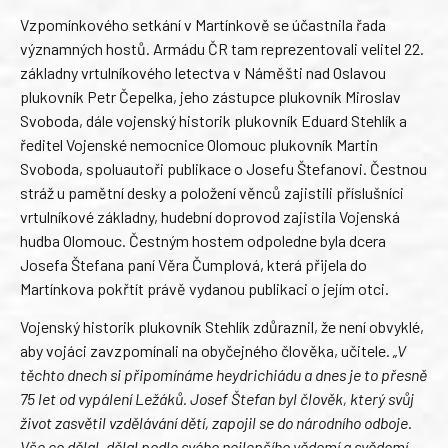
Vzpomínkového setkání v Martínkově se účastnila řada
významných hostů. Armádu ČR tam reprezentovali velitel 22.
základny vrtulníkového letectva v Náměšti nad Oslavou
plukovník Petr Čepelka, jeho zástupce plukovník Miroslav
Svoboda, dále vojenský historik plukovník Eduard Stehlík a
ředitel Vojenské nemocnice Olomouc plukovník Martin
Svoboda, spoluautoři publikace o Josefu Štefanovi. Čestnou
stráž u pamětní desky a položení věnců zajistili příslušníci
vrtulníkové základny, hudební doprovod zajistila Vojenská
hudba Olomouc. Čestným hostem odpoledne byla dcera
Josefa Štefana paní Věra Čumplová, která přijela do
Martínkova pokřtít právě vydanou publikaci o jejím otci.
Vojenský historik plukovník Stehlík zdůraznil, že není obvyklé,
aby vojáci zavzpomínali na obyčejného člověka, učitele.
„V
těchto dnech si připomínáme heydrichiádu a dnes je to přesně
75 let od vypálení Ležáků. Josef Štefan byl člověk, který svůj
život zasvětil vzdělávání dětí, zapojil se do národního odboje.
Vše co dělal, dělal podle svého nejlepšího vědomí a svědomí.