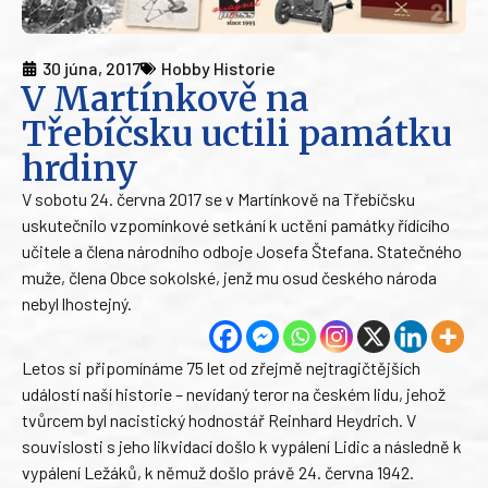
30 júna, 2017
Hobby Historie
V Martínkově na
Třebíčsku uctili památku
hrdiny
V sobotu 24. června 2017 se v Martínkově na Třebíčsku
uskutečnilo vzpomínkové setkání k uctění památky řídícího
učitele a člena národního odboje Josefa Štefana. Statečného
muže, člena Obce sokolské, jenž mu osud českého národa
nebyl lhostejný.
Letos si připomínáme 75 let od zřejmě nejtragičtějších
událostí naší historie – nevídaný teror na českém lidu, jehož
tvůrcem byl nacistický hodnostář Reinhard Heydrich. V
souvislosti s jeho likvidací došlo k vypálení Lidic a následně k
vypálení Ležáků, k němuž došlo právě 24. června 1942.