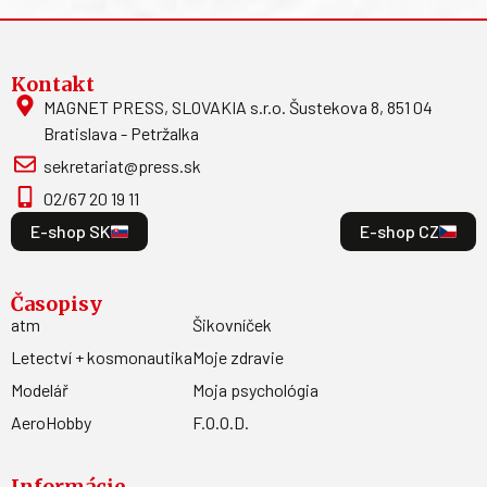
Kontakt
MAGNET PRESS, SLOVAKIA s.r.o. Šustekova 8, 851 04
Bratislava - Petržalka
sekretariat@press.sk
02/67 20 19 11
E-shop SK
E-shop CZ
Časopisy
atm
Šikovníček
Letectví + kosmonautika
Moje zdravie
Modelář
Moja psychológia
AeroHobby
F.O.O.D.
Informácie