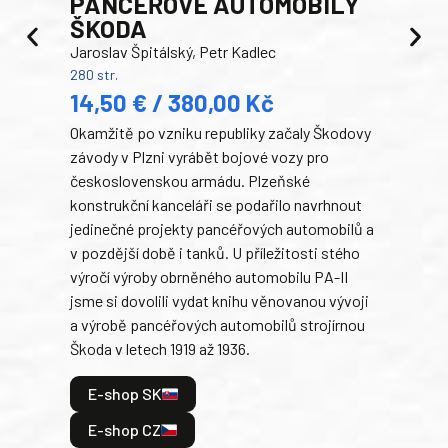
PANCEŘOVÉ AUTOMOBILY
ŠKODA
TA
Jaroslav Špitálský, Petr Kadlec
Ben
280 str.
352 s
14,50 € / 380,00 Kč
22
Okamžitě po vzniku republiky začaly Škodovy
Tank
závody v Plzni vyrábět bojové vozy pro
býva
československou armádu. Plzeňské
Rusk
konstrukční kanceláři se podařilo navrhnout
armá
jedinečné projekty pancéřových automobilů a
stře
v pozdější době i tanků. U příležitosti stého
při 
výročí výroby obrněného automobilu PA-II
blíz
jsme si dovolili vydat knihu věnovanou vývoji
tank
a výrobě pancéřových automobilů strojírnou
v lé
Škoda v letech 1919 až 1936.
tak 
hrdi
E-shop SK
je: 
odeh
E-shop CZ
bitv