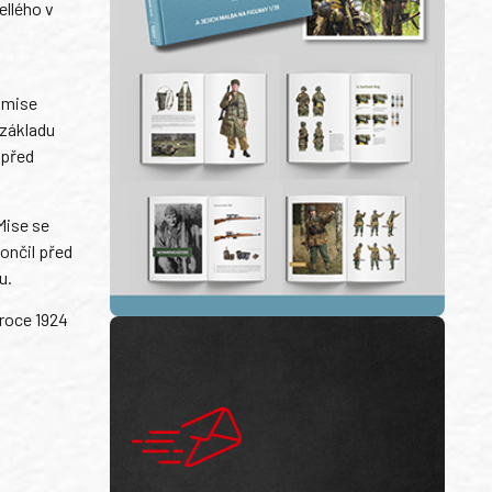
ellého v
á mise
 základu
 před
Mise se
ončil před
u.
roce 1924