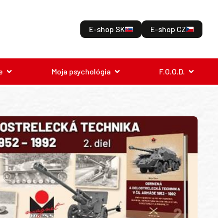
E-shop SK
E-shop CZ
e
Moja psychológia
F.O.O.D.