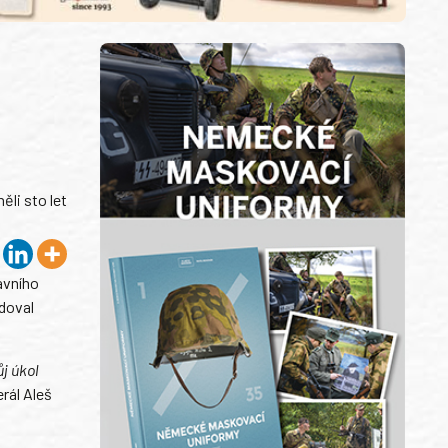
li sto let
avního
doval
j úkol
rál Aleš