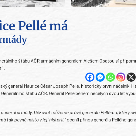
ice Pellé má
 armády
enerálního štábu AČR armádním generálem Alešem Opatou si připomně
il.
ký generál Maurice César Joseph Pellé, historicky první náčelník Hl
enerálního štábu AČR. Generál Pellé během necelých dvou let vybu
y moderní armády. Děkovat můžeme právě generálu Pellému, který svů
á tak pevné místo v její historii,“
ocenil přínos generála Pellého gene