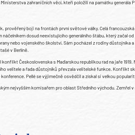
inisterstva zahraničních věcí, kteří položili na památku generála P
ják, prověřený boji na frontách první světové války. Celá francouzsk
n náčelníkem dosud neexistujícího generálního štábu, který začal od
obrany nebo vojenského školství. Sám pocházel z rodiny důstojníka a
ašé v Berlíně.
 konflikt Československa s Maďarskou republikou rad na jaře 1919. 
o velitele a řada důstojníků převzala velitelské funkce. Konflikt sk
konference. Pellé se výjimečně osvědčil a získal si velkou popularit
ským nejvyšším komisařem pro oblast Středního východu. Zemřel v 