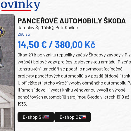
ovinky
PANCEŘOVÉ AUTOMOBILY ŠKODA
Jaroslav Špitálský, Petr Kadlec
280 str.
14,50 € / 380,00 Kč
Okamžitě po vzniku republiky začaly Škodovy závody v Plz
vyrábět bojové vozy pro československou armádu. Plzeň
konstrukční kanceláři se podařilo navrhnout jedinečné
projekty pancéřových automobilů a v pozdější době i tank
U příležitosti stého výročí výroby obrněného automobilu P
II jsme si dovolili vydat knihu věnovanou vývoji a výrobě
pancéřových automobilů strojírnou Škoda v letech 1919 až
1936.
E-shop SK
E-shop CZ