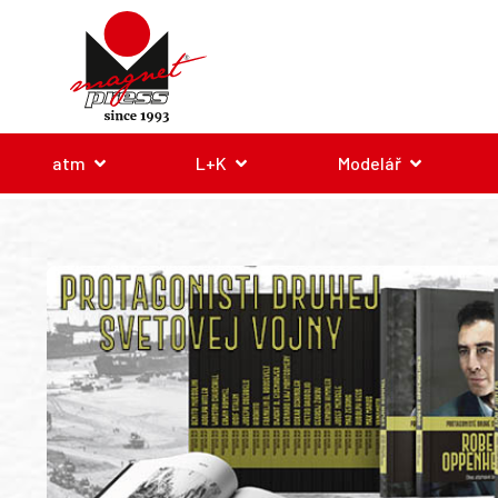
atm
L+K
Modelář