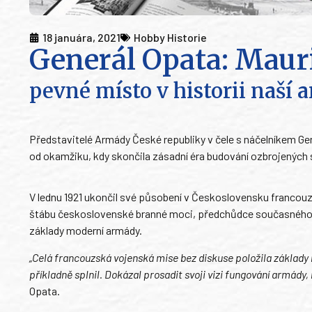
18 januára, 2021
Hobby Historie
Generál Opata: Maur
pevné místo v historii naší
Představitelé Armády České republiky v čele s náčelníkem G
od okamžiku, kdy skončila zásadní éra budování ozbrojených s
V lednu 1921 ukončil své působení v Československu francouzs
štábu československé branné moci, předchůdce současného G
základy moderní armády.
„Celá francouzská vojenská mise bez diskuse položila základ
příkladně splnil. Dokázal prosadit svoji vizi fungování armády, m
Opata.