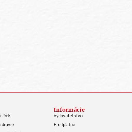
Informácie
níček
Vydavateľstvo
zdravie
Predplatné