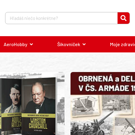
AeroHobby
Šikovníček
Moje zdravi