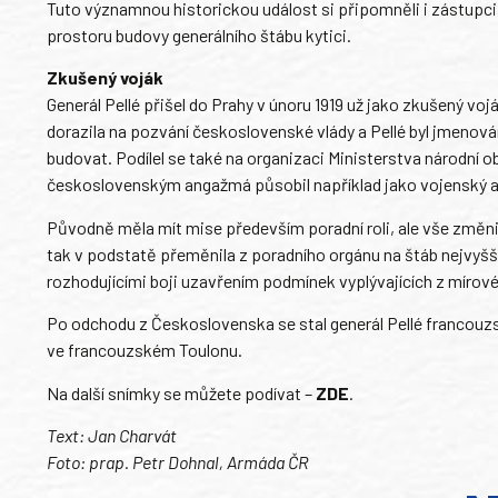
Tuto významnou historickou událost si připomněli i zástupci M
prostoru budovy generálního štábu kytici.
Zkušený voják
Generál Pellé přišel do Prahy v únoru 1919 už jako zkušený vo
dorazila na pozvání československé vlády a Pellé byl jmenová
budovat. Podílel se také na organizaci Ministerstva národní 
československým angažmá působil například jako vojenský at
Původně měla mít mise především poradní roli, ale vše změnil
tak v podstatě přeměnila z poradního orgánu na štáb nejvyššíh
rozhodujícími boji uzavřením podmínek vyplývajících z mírové 
Po odchodu z Československa se stal generál Pellé francouz
ve francouzském Toulonu.
Na další snímky se můžete podívat –
ZDE
.
Text: Jan Charvát
Foto: prap. Petr Dohnal, Armáda ČR