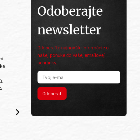
Odoberajte
newsletter
Odoberajte najnovšie informácie o
našej ponuke do Vašej emailovej
ni
schránky.
ské
ů.
A-
Odoberať