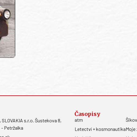
Časopisy
atm
Šikov
LOVAKIA s.r.o. Šustekova 8,
 - Petržalka
Letectví + kosmonautika
Moje 
ss.sk