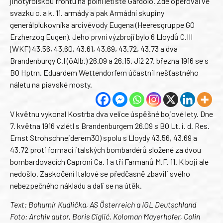
jihotyrolskou frontu na polní letiště Gardolo. Zde operoval ve
svazku c. a k. 11. armády a pak Armádní skupiny
generálplukovníka arcivévody Eugena (Heeresgruppe GO
Erzherzog Eugen). Jeho první výzbrojí bylo 6 Lloydů C.III
(WKF) 43.56, 43.60, 43.61, 43.69, 43.72, 43.73 a dva
Brandenburgy C.I (öAlb.) 26.09 a 26.15. Již 27. března 1916 se s
BO Hptm. Eduardem Wettendorfem účastnil nešťastného
náletu na piavské mosty.
V květnu vykonal Kostrba dva velice úspěšné bojové lety. Dne
7. května 1916 vzlétl s Brandenburgem 26.09 s BO Lt. i. d. Res.
Ernst Strohschneiderem30) spolu s Lloydy 43.56, 43.69 a
43.72 proti formaci italských bombardérů složené za dvou
bombardovacích Caproni Ca. 1 a tří Farmanů M.F. 11. K boji ale
nedošlo. Zaskočení Italové se předčasně zbavili svého
nebezpečného nákladu a dali se na útěk.
Text: Bohumír Kudlička, AS Österreich a IGL Deutschland
Foto: Archiv autor, Boris Ciglić, Koloman Mayerhofer, Colin