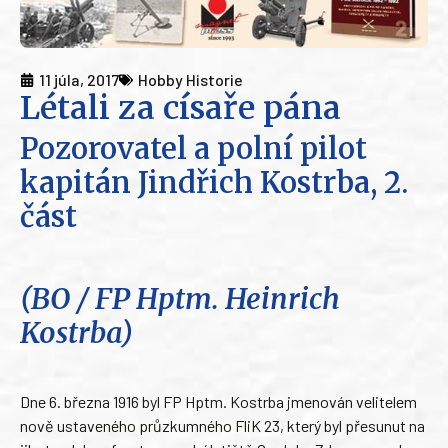
11 júla, 2017
Hobby Historie
Létali za císaře pána
Pozorovatel a polní pilot
kapitán Jindřich Kostrba, 2.
část
(BO / FP Hptm. Heinrich
Kostrba)
Dne 6. března 1916 byl FP Hptm. Kostrba jmenován velitelem
nově ustaveného průzkumného FliK 23, který byl přesunut na