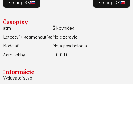
E-shop SK
E-shop CZ
Časopisy
atm
Šikovníček
Letectví + kosmonautika
Moje zdravie
Modelář
Moja psychológia
AeroHobby
F.O.O.D.
Informácie
Vydavateľstvo
Predplatné
Archív
Inzercia
GDPR
Kontakty