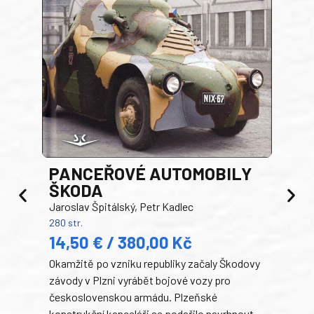
PANCEŘOVÉ AUTOMOBILY
ŠKODA
TA
Jaroslav Špitálský, Petr Kadlec
Ben
280 str.
352 s
14,50 € / 380,00 Kč
22
Okamžitě po vzniku republiky začaly Škodovy
Tank
závody v Plzni vyrábět bojové vozy pro
býva
československou armádu. Plzeňské
Rusk
konstrukční kanceláři se podařilo navrhnout