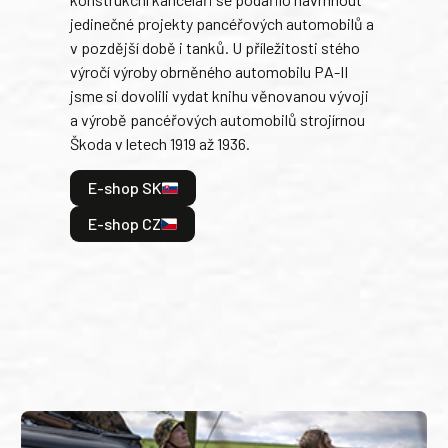
armá
jedinečné projekty pancéřových automobilů a
stře
v pozdější době i tanků. U příležitosti stého
při 
výročí výroby obrněného automobilu PA-II
blíz
jsme si dovolili vydat knihu věnovanou vývoji
tank
a výrobě pancéřových automobilů strojírnou
v lé
Škoda v letech 1919 až 1936.
tak 
hrdi
E-shop SK
je: 
odeh
E-shop CZ
bitv
E
E