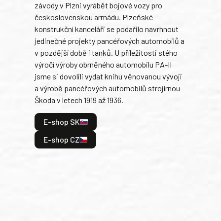
závody v Plzni vyrábět bojové vozy pro
býva
československou armádu. Plzeňské
Rusk
konstrukční kanceláři se podařilo navrhnout
armá
jedinečné projekty pancéřových automobilů a
stře
v pozdější době i tanků. U příležitosti stého
při 
výročí výroby obrněného automobilu PA-II
blíz
jsme si dovolili vydat knihu věnovanou vývoji
tank
a výrobě pancéřových automobilů strojírnou
v lé
Škoda v letech 1919 až 1936.
tak 
hrdi
E-shop SK
je: 
odeh
E-shop CZ
bitv
E
E