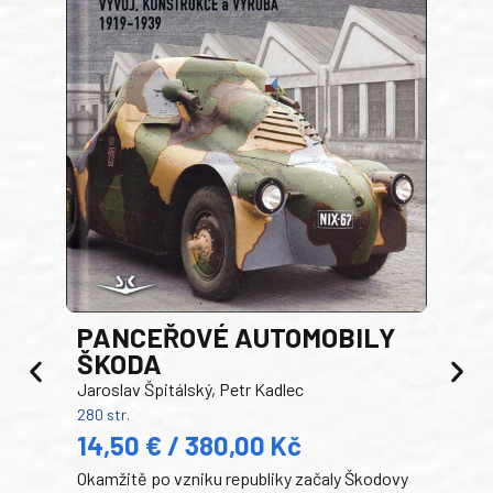
PANCEŘOVÉ AUTOMOBILY
ŠKODA
TA
Jaroslav Špitálský, Petr Kadlec
Ben
280 str.
352 s
14,50 € / 380,00 Kč
22
Okamžitě po vzniku republiky začaly Škodovy
Tank