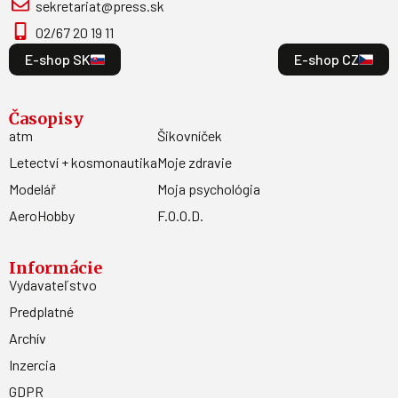
sekretariat@press.sk
02/67 20 19 11
E-shop SK
E-shop CZ
Časopisy
atm
Šikovníček
Letectví + kosmonautika
Moje zdravie
Modelář
Moja psychológia
AeroHobby
F.O.O.D.
Informácie
Vydavateľstvo
Predplatné
Archív
Inzercia
GDPR