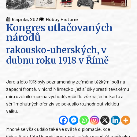
6 apríla, 2021
Hobby Historie
Kongres utlačovaných
národů
rakousko-uherských, v
dubnu roku 1918 v Římě
Jaro a léto 1918 byly poznamenány zejména těžkými boji na
západní frontě, v nichž Německo, jež si díky brestlitevskému
míru uvolnilo ruce na východě, vsadilo vše na jednu kartu a
sérií mohutných ofenzív se pokusilo rozhodnout vleklou
válku.
Mnohé se však událo také ve světě diplomacie, kde
jednotlivé státy Dohody postupně začaly opouštět myšlenku