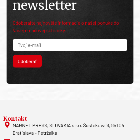
newsletter
Odoberajte najnovšie informácie o našej ponuke do
Vašej emailovej schránky.
Odoberať
Kontakt
MAGNET PRESS, SLOVAKIA s.r.o. Šustekova 8, 851 04
Bratislava - Petržalka