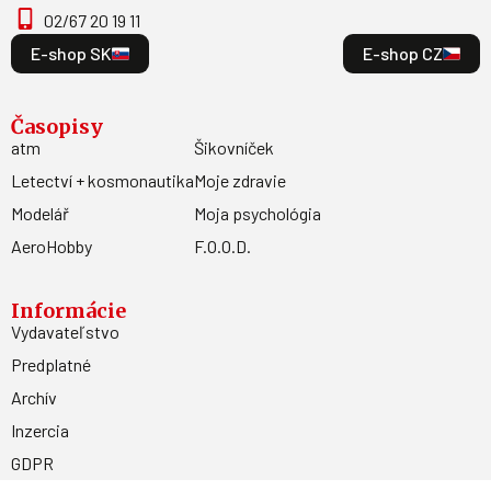
02/67 20 19 11
E-shop SK
E-shop CZ
Časopisy
atm
Šikovníček
Letectví + kosmonautika
Moje zdravie
Modelář
Moja psychológia
AeroHobby
F.O.O.D.
Informácie
Vydavateľstvo
Predplatné
Archív
Inzercia
GDPR