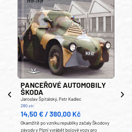
PANCEŘOVÉ AUTOMOBILY
ŠKODA
TA
Jaroslav Špitálský, Petr Kadlec
Ben
280 str.
352 s
14,50 € / 380,00 Kč
22
Okamžitě po vzniku republiky začaly Škodovy
Tank
závody v Plzni vyrábět bojové vozy pro
býva