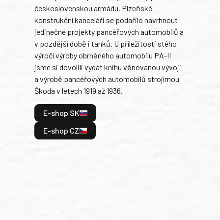
československou armádu. Plzeňské
Rusk
konstrukční kanceláři se podařilo navrhnout
armá
jedinečné projekty pancéřových automobilů a
stře
v pozdější době i tanků. U příležitosti stého
při 
výročí výroby obrněného automobilu PA-II
blíz
jsme si dovolili vydat knihu věnovanou vývoji
tank
a výrobě pancéřových automobilů strojírnou
v lé
Škoda v letech 1919 až 1936.
tak 
hrdi
E-shop SK
je: 
odeh
E-shop CZ
bitv
E
E