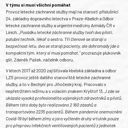
V týmu si musí všichni pomáhat
Provoz letecké záchranné služby mají na starosti příslušníci
24. základny dopravního letectva v Praze-Kbelích a Odbor
letecké záchranné služby a urgentní medicíny Armády ČR v
Líních.
„Posádku letecké záchranné služby tvoří dva piloti,
palubní technik, lékař a sestra. Tři členové se starají o
bezpečnost letu, dva se starají pacienty, ale dohromady jde o
kompaktní tým, který si musí pomáhat,“
prozrazuje plukovník
gšt. Zdeněk Pašek, náčelník odboru.
V létech 2017 až 2020 zajišťovala kbelská základna a odbor
LZS provoz ještě dalšího stanoviště letecké záchranné
služby, a to v Bechyni pro Jihočeský kraj. Pracovalo v
nepřetržitém režimu a s volacím znakem Kryštof 13.
„I zde se
ukázala vysoká profesionalita vojenských zdravotníků a pilotů.
Během této doby bylo realizováno 2 160 zásahů a
transportováno 2235 pacientů. Během pandemie onemocnění
Covid-19 byl během zimy a jara vyčleněn druhý vrtulník pouze
pro přepravu infekčních ventilovaných pacientů z jednotek