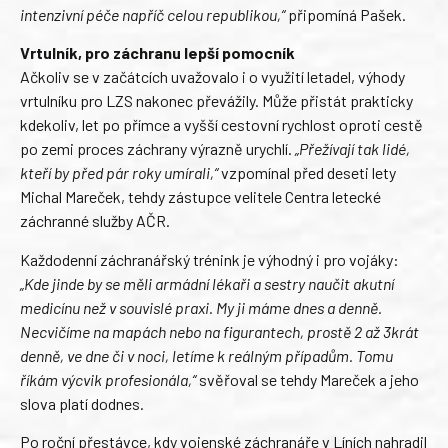
intenzivní péče napříč celou republikou,“
připomíná Pašek.
Vrtulník, pro záchranu lepší pomocník
Ačkoliv se v začátcích uvažovalo i o využití letadel, výhody
vrtulníku pro LZS nakonec převážily. Může přistát prakticky
kdekoliv, let po přímce a vyšší cestovní rychlost oproti cestě
po zemi proces záchrany výrazně urychlí.
„Přežívají tak lidé,
kteří by před pár roky umírali,“
vzpomínal před deseti lety
Michal Mareček, tehdy zástupce velitele Centra letecké
záchranné služby AČR.
Každodenní záchranářský trénink je výhodný i pro vojáky:
„Kde jinde by se měli armádní lékaři a sestry naučit akutní
medicínu než v souvislé praxi. My ji máme dnes a denně.
Necvičíme na mapách nebo na figurantech, prostě 2 až 3krát
denně, ve dne či v noci, letíme k reálným případům. Tomu
říkám výcvik profesionála,“
svěřoval se tehdy Mareček a jeho
slova platí dodnes.
Po roční přestávce, kdy vojenské záchranáře v Líních nahradil