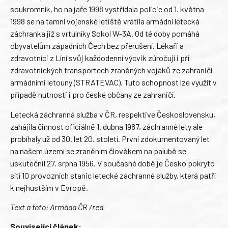
soukromník, ho na jaře 1998 vystřídala policie od 1. května
1998 se na tamní vojenské letiště vrátila armádní letecká
záchranka již s vrtulníky Sokol W-3A. Od té doby pomáhá
obyvatelům západních Čech bez přerušení. Lékaři a
zdravotníci z Líní svůj každodenní výcvik zúročují i při
zdravotnických transportech zraněných vojáků ze zahraničí
armádními letouny (STRATEVAC). Tuto schopnost lze využít v
případě nutnosti i pro české občany ze zahraničí.
Letecká záchranná služba v ČR, respektive Československu,
zahájila činnost oficiálně 1. dubna 1987, záchranné lety ale
probíhaly už od 30. let 20. století. První zdokumentovaný let
na našem území se zraněním člověkem na palubě se
uskutečnil 27. srpna 1956. V současné době je Česko pokryto
sítí 10 provozních stanic letecké záchranné služby, která patří
k nejhustším v Evropě.
Text a foto: Armáda ČR /red
Související článek: