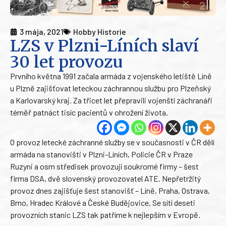
3 mája, 2021
Hobby Historie
LZS v Plzni-Líních slaví
30 let provozu
Prvního května 1991 začala armáda z vojenského letiště Líně
u Plzně zajišťovat leteckou záchrannou službu pro Plzeňský
a Karlovarský kraj. Za třicet let přepravili vojenští záchranáři
téměř patnáct tisíc pacientů v ohrožení života.
O provoz letecké záchranné služby se v současnosti v ČR dělí
armáda na stanovišti v Plzni-Líních, Policie ČR v Praze
Ruzyni a osm středisek provozují soukromé firmy – šest
firma DSA, dvě slovenský provozovatel ATE. Nepřetržitý
provoz dnes zajišťuje šest stanovišť – Líně, Praha, Ostrava,
Brno, Hradec Králové a České Budějovice. Se sítí deseti
provozních stanic LZS tak patříme k nejlepším v Evropě.