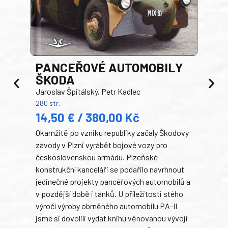
PANCEŘOVÉ AUTOMOBILY
ŠKODA
TA
Jaroslav Špitálský, Petr Kadlec
Ben
280 str.
352 s
14,50 € / 380,00 Kč
22
Okamžitě po vzniku republiky začaly Škodovy
Tank
závody v Plzni vyrábět bojové vozy pro
býva
československou armádu. Plzeňské
Rusk
konstrukční kanceláři se podařilo navrhnout
armá
jedinečné projekty pancéřových automobilů a
stře
v pozdější době i tanků. U příležitosti stého
při 
výročí výroby obrněného automobilu PA-II
blíz
jsme si dovolili vydat knihu věnovanou vývoji
tank