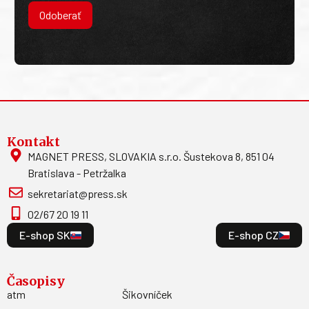
Odoberať
Kontakt
MAGNET PRESS, SLOVAKIA s.r.o. Šustekova 8, 851 04
Bratislava - Petržalka
sekretariat@press.sk
02/67 20 19 11
E-shop SK
E-shop CZ
Časopisy
atm
Šikovníček