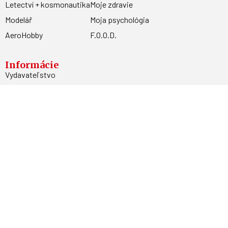
Letectví + kosmonautika
Moje zdravie
Modelář
Moja psychológia
AeroHobby
F.O.O.D.
Informácie
Vydavateľstvo
Predplatné
Archív
Inzercia
GDPR
Kontakty