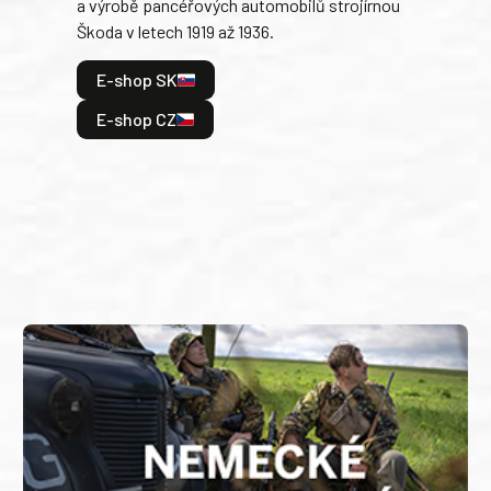
a výrobě pancéřových automobilů strojírnou
v lé
Škoda v letech 1919 až 1936.
tak 
hrdi
E-shop SK
je: 
odeh
E-shop CZ
bitv
E
E