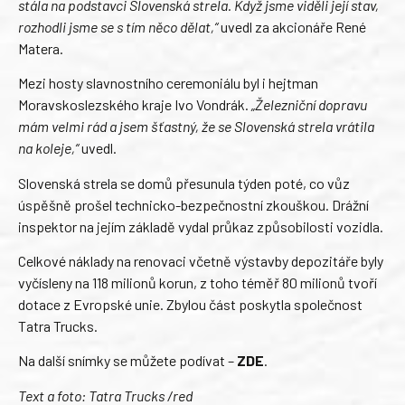
stála na podstavci Slovenská strela. Když jsme viděli její stav,
rozhodli jsme se s tím něco dělat,“
uvedl za akcionáře René
Matera.
Mezi hosty slavnostního ceremoniálu byl i hejtman
Moravskoslezského kraje Ivo Vondrák.
„Železniční dopravu
mám velmi rád a jsem šťastný, že se Slovenská strela vrátila
na koleje,“
uvedl.
Slovenská strela se domů přesunula týden poté, co vůz
úspěšně prošel technicko-bezpečnostní zkouškou. Drážní
inspektor na jejím základě vydal průkaz způsobilosti vozidla.
Celkové náklady na renovaci včetně výstavby depozitáře byly
vyčísleny na 118 milionů korun, z toho téměř 80 milionů tvoří
dotace z Evropské unie. Zbylou část poskytla společnost
Tatra Trucks.
Na další snímky se můžete podívat –
ZDE
.
Text a foto: Tatra Trucks /red