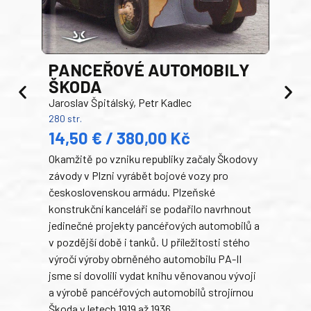
PANCEŘOVÉ AUTOMOBILY
ŠKODA
TA
Jaroslav Špitálský, Petr Kadlec
Ben
280 str.
352 s
14,50 € / 380,00 Kč
22
Okamžitě po vzniku republiky začaly Škodovy
Tank
závody v Plzni vyrábět bojové vozy pro
býva
československou armádu. Plzeňské
Rusk
konstrukční kanceláři se podařilo navrhnout
armá
jedinečné projekty pancéřových automobilů a
stře
v pozdější době i tanků. U příležitosti stého
při 
výročí výroby obrněného automobilu PA-II
blíz
jsme si dovolili vydat knihu věnovanou vývoji
tank
a výrobě pancéřových automobilů strojírnou
v lé
Škoda v letech 1919 až 1936.
tak 