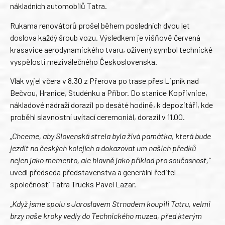
nákladních automobilů Tatra.
Rukama renovátorů prošel během posledních dvou let
doslova každý šroub vozu. Výsledkem je višňově červená
krasavice aerodynamického tvaru, oživený symbol technické
vyspělosti meziválečného Československa.
Vlak vyjel včera v 8.30 z Přerova po trase přes Lipník nad
Bečvou, Hranice, Studénku a Příbor. Do stanice Kopřivnice,
nákladové nádraží dorazil po desáté hodině, k depozitáři, kde
proběhl slavnostní uvítací ceremoniál, dorazil v 11.00.
„Chceme, aby Slovenská strela byla živá památka, která bude
jezdit na českých kolejích a dokazovat um našich předků
nejen jako memento, ale hlavně jako příklad pro současnost,“
uvedl předseda představenstva a generální ředitel
společnosti Tatra Trucks Pavel Lazar.
„Když jsme spolu s Jaroslavem Strnadem koupili Tatru, velmi
brzy naše kroky vedly do Technického muzea, před kterým