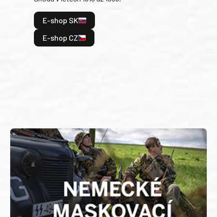
hrdi
E-shop SK
je: 
odeh
E-shop CZ
bitv
E
E