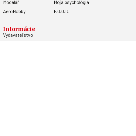
Modelář
Moja psychológia
AeroHobby
F.O.O.D.
Informácie
Vydavateľstvo
Predplatné
Archív
Inzercia
GDPR
Kontakty
Facebook