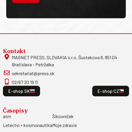
Kontakt
MAGNET PRESS, SLOVAKIA s.r.o. Šustekova 8, 851 04
Bratislava - Petržalka
sekretariat@press.sk
02/67 20 19 11
E-shop SK
E-shop CZ
Časopisy
atm
Šikovníček
Letectví + kosmonautika
Moje zdravie