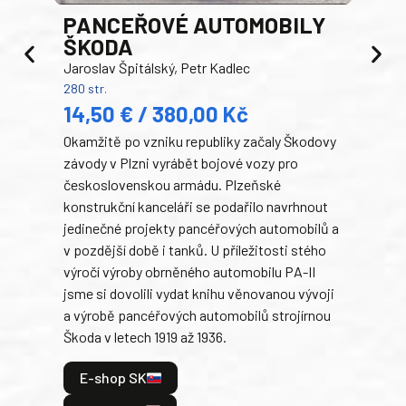
PANCEŘOVÉ AUTOMOBILY
ŠKODA
TA
Jaroslav Špitálský, Petr Kadlec
Ben
280 str.
352 s
14,50 € / 380,00 Kč
22
Okamžitě po vzniku republiky začaly Škodovy
Tank
závody v Plzni vyrábět bojové vozy pro
býva
československou armádu. Plzeňské
Rusk
konstrukční kanceláři se podařilo navrhnout
armá
jedinečné projekty pancéřových automobilů a
stře
v pozdější době i tanků. U příležitosti stého
při 
výročí výroby obrněného automobilu PA-II
blíz
jsme si dovolili vydat knihu věnovanou vývoji
tank
a výrobě pancéřových automobilů strojírnou
v lé
Škoda v letech 1919 až 1936.
tak 
hrdi
E-shop SK
je: 
odeh