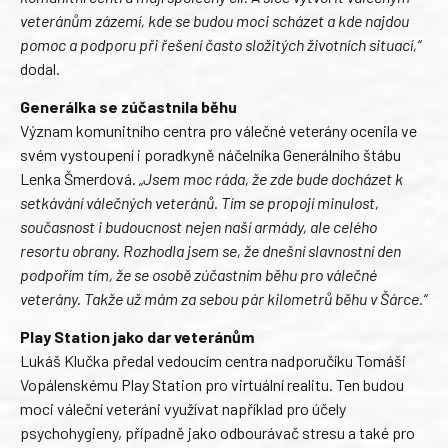
veteránům zázemí, kde se budou moci scházet a kde najdou
pomoc a podporu při řešení často složitých životních situací,“
dodal.
Generálka se zúčastnila běhu
Význam komunitního centra pro válečné veterány ocenila ve
svém vystoupení i poradkyně náčelníka Generálního štábu
Lenka Šmerdová.
„Jsem moc ráda, že zde bude docházet k
setkávání válečných veteránů. Tím se propojí minulost,
současnost i budoucnost nejen naší armády, ale celého
resortu obrany. Rozhodla jsem se, že dnešní slavnostní den
podpořím tím, že se osobě zúčastním běhu pro válečné
veterány. Takže už mám za sebou pár kilometrů běhu v Šárce.“
Play Station jako dar veteránům
Lukáš Klučka předal vedoucím centra nadporučíku Tomáši
Vopálenskému Play Station pro virtuální realitu. Ten budou
moci váleční veteráni využívat například pro účely
psychohygieny, případně jako odbourávač stresu a také pro