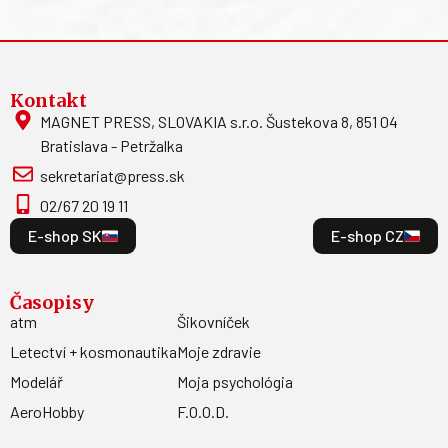
Kontakt
MAGNET PRESS, SLOVAKIA s.r.o. Šustekova 8, 851 04
Bratislava - Petržalka
sekretariat@press.sk
02/67 20 19 11
E-shop SK
E-shop CZ
Časopisy
atm
Šikovníček
Letectví + kosmonautika
Moje zdravie
Modelář
Moja psychológia
AeroHobby
F.O.O.D.