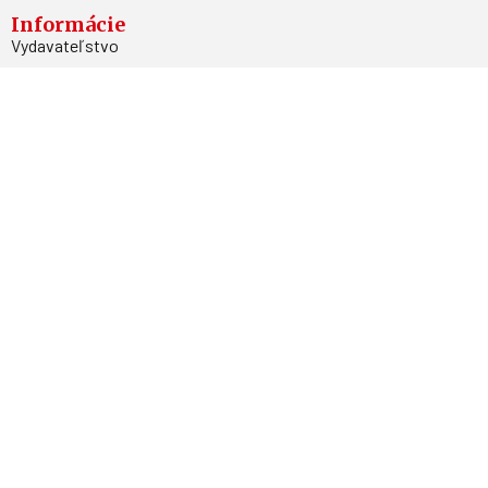
Informácie
Vydavateľstvo
Predplatné
Archív
Inzercia
GDPR
Kontakty
Facebook
Magnetpress.online
© 2023 Všetky práva vyhradené. Dizajn a