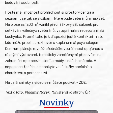
budování osobnosti.
Hosté měli možnost prohlédnout si prostory centra a
seznámit se tak se službami, které bude veteránům nabízet.
Na ploše asi 200 m² vznikl přednáškový sál, salonek pro
setkávání válečných veteránů, vstupní hala s recepcí a malá
kuchyňka. Kromě toho je k dispozici ještě kontaktní místo,
kde může probíhat rozhovor s kaplanem či psychologem.
Centrum plánuje rovněž přednáškovou činnost spojenou s
různými výstavami, tematicky zaměřenými především na
zahraniční operace, historii armády a našeho národa. V
neposlední řadě bude poskytovat i služby sociálního
charakteru a poradenství.
Na další snímky a video se můžete podívat –
ZDE
.
Text a foto: Vladimír Marek, Ministerstvo obrany ČR
Novinky