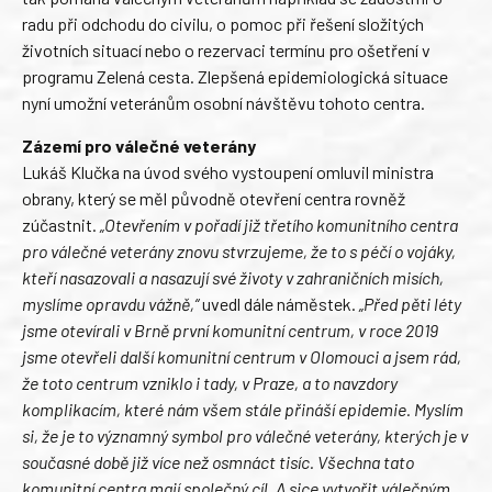
radu při odchodu do civilu, o pomoc při řešení složitých
životních situací nebo o rezervaci termínu pro ošetření v
programu Zelená cesta. Zlepšená epidemiologická situace
nyní umožní veteránům osobní návštěvu tohoto centra.
Zázemí pro válečné veterány
Lukáš Klučka na úvod svého vystoupení omluvil ministra
obrany, který se měl původně otevření centra rovněž
zúčastnit.
„Otevřením v pořadí již třetího komunitního centra
pro válečné veterány znovu stvrzujeme, že to s péčí o vojáky,
kteří nasazovali a nasazují své životy v zahraničních misích,
myslíme opravdu vážně,“
uvedl dále náměstek.
„Před pěti léty
jsme otevírali v Brně první komunitní centrum, v roce 2019
jsme otevřeli další komunitní centrum v Olomouci a jsem rád,
že toto centrum vzniklo i tady, v Praze, a to navzdory
komplikacím, které nám všem stále přináší epidemie. Myslím
si, že je to významný symbol pro válečné veterány, kterých je v
současné době již více než osmnáct tisíc. Všechna tato
komunitní centra mají společný cíl. A sice vytvořit válečným