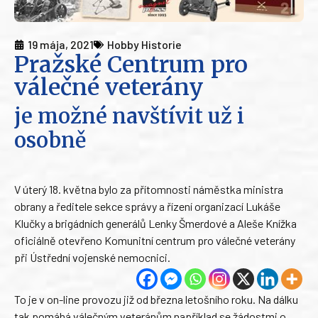
19 mája, 2021
Hobby Historie
Pražské Centrum pro
válečné veterány
je možné navštívit už i
osobně
V úterý 18. května bylo za přítomnosti náměstka ministra
obrany a ředitele sekce správy a řízení organizací Lukáše
Klučky a brigádních generálů Lenky Šmerdové a Aleše Knížka
oficiálně otevřeno Komunitní centrum pro válečné veterány
při Ústřední vojenské nemocnici.
To je v on-line provozu již od března letošního roku. Na dálku
tak pomáhá válečným veteránům například se žádostmi o