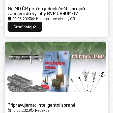
Na MO ČR potřetí jednali čeští zbrojaři
zapojení do výroby BVP CV90MkIV
20.06.2023
Ministerstvo obrany ČR
Čítať ďalej
Připravujeme: Inteligentní zbraně
18.05.2023
Redakce