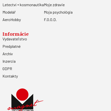
Letectví + kosmonautika
Moje zdravie
Modelář
Moja psychológia
AeroHobby
F.O.O.D.
Informácie
Vydavateľstvo
Predplatné
Archív
Inzercia
GDPR
Kontakty