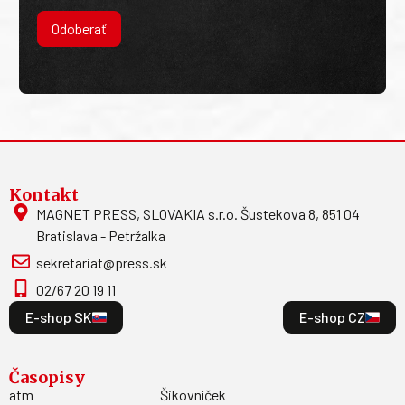
Odoberať
Kontakt
MAGNET PRESS, SLOVAKIA s.r.o. Šustekova 8, 851 04
Bratislava - Petržalka
sekretariat@press.sk
02/67 20 19 11
E-shop SK
E-shop CZ
Časopisy
atm
Šikovníček