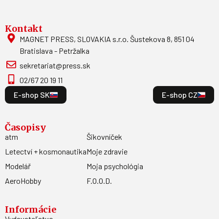
Kontakt
MAGNET PRESS, SLOVAKIA s.r.o. Šustekova 8, 851 04
Bratislava - Petržalka
sekretariat@press.sk
02/67 20 19 11
E-shop SK
E-shop CZ
Časopisy
atm
Šikovníček
Letectví + kosmonautika
Moje zdravie
Modelář
Moja psychológia
AeroHobby
F.O.O.D.
Informácie
Vydavateľstvo