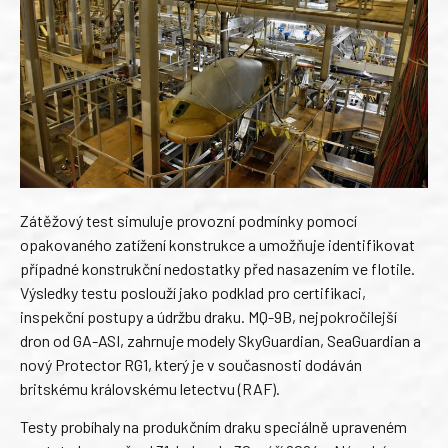
Zátěžový test simuluje provozní podmínky pomocí
opakovaného zatížení konstrukce a umožňuje identifikovat
případné konstrukční nedostatky před nasazením ve flotile.
Výsledky testu poslouží jako podklad pro certifikaci,
inspekční postupy a údržbu draku. MQ-9B, nejpokročilejší
dron od GA-ASI, zahrnuje modely SkyGuardian, SeaGuardian a
nový Protector RG1, který je v současnosti dodáván
britskému královskému letectvu (RAF).
Testy probíhaly na produkčním draku speciálně upraveném