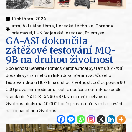
19 októbra, 2024
atm
,
Aktuálna téma
,
Letecká technika
,
Obranný
priemysel
,
L+K
,
Vojenské letectvo
,
Priemysel
GA-ASI dokončila
zátěžové testování MQ-
9B na druhou životnost
Společnost General Atomics Aeronautical Systems (GA-ASI)
dosáhla významného milníku dokončením zátěžového
testování dronu MQ-9B na druhou životnost, což odpovídá 80
000 provozním hodinám. Test je součástí certifikace podle
standardu NATO STANAG 4671, která ověří celkovou
životnost draku na 40 000 hodin prostřednictvím testování
na trojnásobnou životnost.