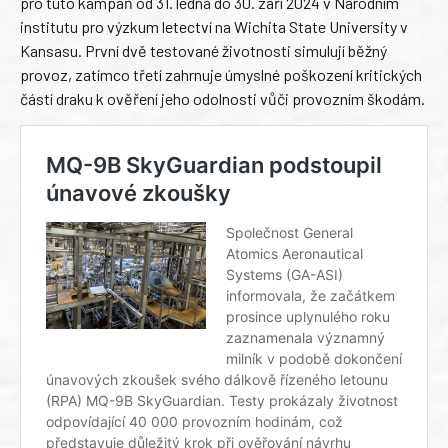
pro tuto kampaň od 31. ledna do 30. září 2024 v Národním
institutu pro výzkum letectví na Wichita State University v
Kansasu. První dvě testované životnosti simulují běžný
provoz, zatímco třetí zahrnuje úmyslné poškození kritických
částí draku k ověření jeho odolnosti vůči provozním škodám.