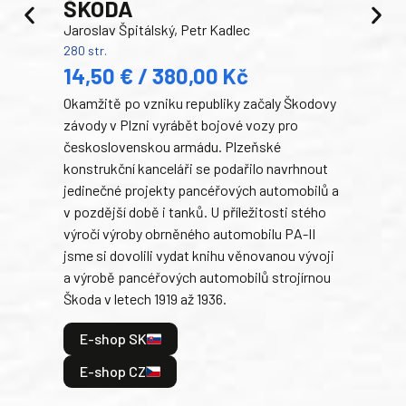
ŠKODA
TA
Jaroslav Špitálský, Petr Kadlec
Ben
280 str.
352 s
14,50 € / 380,00 Kč
22
Okamžitě po vzniku republiky začaly Škodovy
Tank
závody v Plzni vyrábět bojové vozy pro
býva
československou armádu. Plzeňské
Rusk
konstrukční kanceláři se podařilo navrhnout
armá
jedinečné projekty pancéřových automobilů a
stře
v pozdější době i tanků. U příležitosti stého
při 
výročí výroby obrněného automobilu PA-II
blíz
jsme si dovolili vydat knihu věnovanou vývoji
tank
a výrobě pancéřových automobilů strojírnou
v lé
Škoda v letech 1919 až 1936.
tak 
hrdi
E-shop SK
je: 
odeh
E-shop CZ
bitv