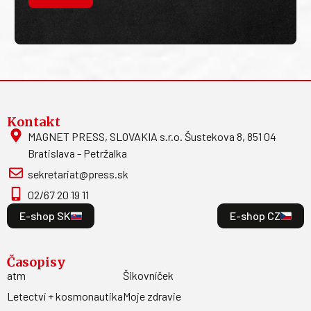
Kontakt
MAGNET PRESS, SLOVAKIA s.r.o. Šustekova 8, 851 04
Bratislava - Petržalka
sekretariat@press.sk
02/67 20 19 11
E-shop SK
E-shop CZ
Časopisy
atm
Šikovníček
Letectví + kosmonautika
Moje zdravie