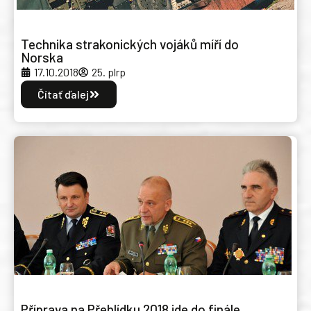
Technika strakonických vojáků míří do
Norska
17.10.2018
25. plrp
Čítať ďalej
Příprava na Přehlídku 2018 jde do finále