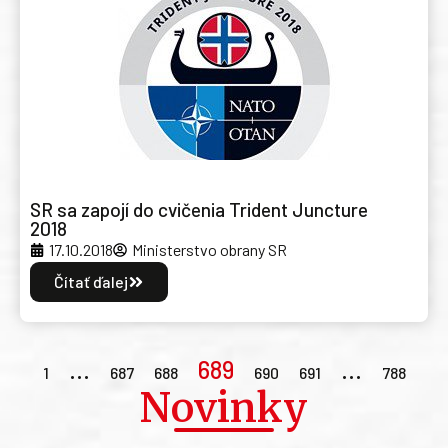
SR sa zapojí do cvičenia Trident Juncture
2018
17.10.2018
Ministerstvo obrany SR
Čítať ďalej
…
689
…
1
687
688
690
691
788
Novinky