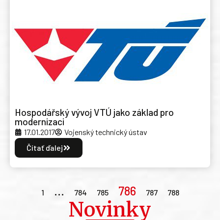
Hospodářský vývoj VTÚ jako základ pro
modernizaci
17.01.2017
Vojenský technický ústav
Čítať ďalej
…
786
1
784
785
787
788
Novinky