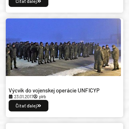
Čítať ďalej
Výcvik do vojenskej operácie UNFICYP
23.01.2017
plrb
Čítať ďalej