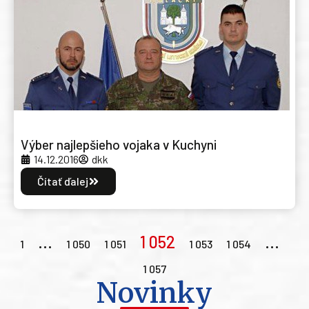
Výber najlepšieho vojaka v Kuchyni
14.12.2016
dkk
Čítať ďalej
…
1 052
…
1
1 050
1 051
1 053
1 054
1 057
Novinky