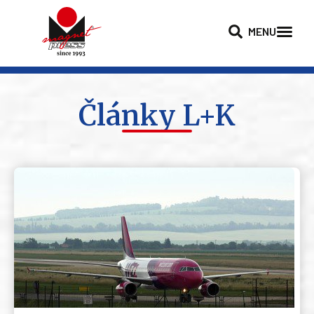
MENU
Články L+K