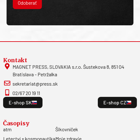
Odoberať
Kontakt
MAGNET PRESS, SLOVAKIA s.r.o. Šustekova 8, 851 04
Bratislava - Petržalka
sekretariat@press.sk
02/67 20 19 11
E-shop SK
E-shop CZ
Časopisy
atm
Šikovníček
Letectví + kosmonautika
Moje zdravie