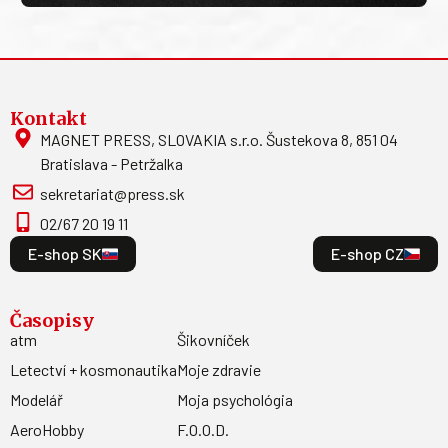
Kontakt
MAGNET PRESS, SLOVAKIA s.r.o. Šustekova 8, 851 04
Bratislava - Petržalka
sekretariat@press.sk
02/67 20 19 11
E-shop SK
E-shop CZ
Časopisy
atm
Šikovníček
Letectví + kosmonautika
Moje zdravie
Modelář
Moja psychológia
AeroHobby
F.O.O.D.