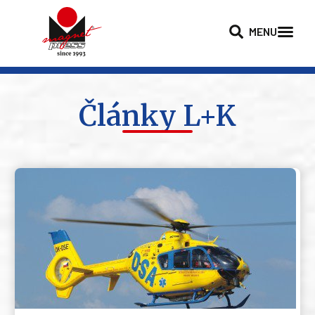
MENU
Články L+K