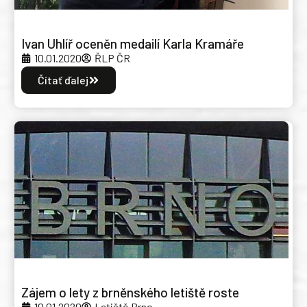
Ivan Uhlíř oceněn medailí Karla Kramáře
10.01.2020
ŘLP ČR
Čítať ďalej
Zájem o lety z brněnského letiště roste
10.01.2020
Letiště Brno