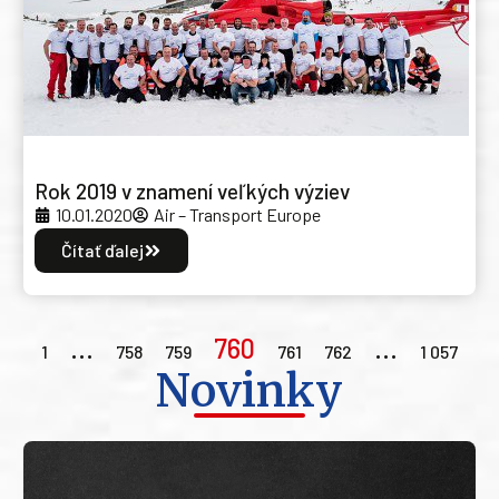
Rok 2019 v znamení veľkých výziev
10.01.2020
Air – Transport Europe
Čítať ďalej
…
760
…
1
758
759
761
762
1 057
Novinky