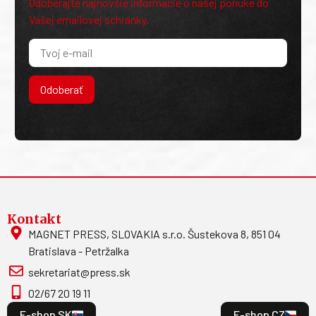
Odoberajte najnovšie informácie o našej ponuke do
Vašej emailovej schránky.
Odoberať
Kontakt
MAGNET PRESS, SLOVAKIA s.r.o. Šustekova 8, 851 04
Bratislava - Petržalka
sekretariat@press.sk
02/67 20 19 11
E-shop SK
E-shop CZ