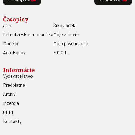
Časopisy
atm
Šikovníček
Letectví + kosmonautika
Moje zdravie
Modelář
Moja psychológia
AeroHobby
F.O.O.D.
Informácie
Vydavateľstvo
Predplatné
Archív
Inzercia
GDPR
Kontakty