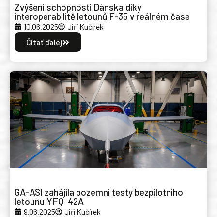
Zvýšení schopnosti Dánska díky
interoperabilitě letounů F-35 v reálném čase
10.06.2025
Jiří Kučírek
Čítať ďalej
GA-ASI zahájila pozemní testy bezpilotního
letounu YFQ-42A
9.06.2025
Jiří Kučírek