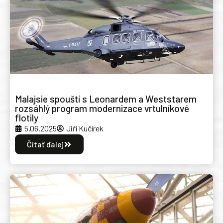
Malajsie spouští s Leonardem a Weststarem
rozsáhlý program modernizace vrtulníkové
flotily
5.06.2025
Jiří Kučírek
Čítať ďalej