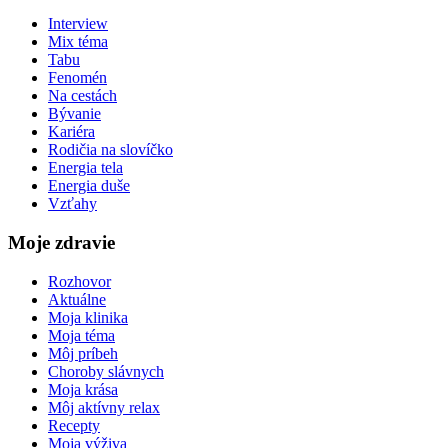
Interview
Mix téma
Tabu
Fenomén
Na cestách
Bývanie
Kariéra
Rodičia na slovíčko
Energia tela
Energia duše
Vzťahy
Moje zdravie
Rozhovor
Aktuálne
Moja klinika
Moja téma
Môj príbeh
Choroby slávnych
Moja krása
Môj aktívny relax
Recepty
Moja výživa