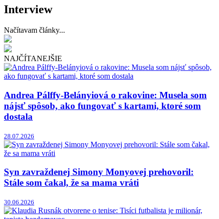
Interview
Načítavam články...
NAJČÍTANEJŠIE
Andrea Pálffy-Belányiová o rakovine: Musela som
nájsť spôsob, ako fungovať s kartami, ktoré som
dostala
28.07.2026
Syn zavraždenej Simony Monyovej prehovoril:
Stále som čakal, že sa mama vráti
30.06.2026