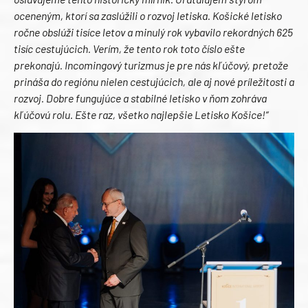
oceneným, ktorí sa zaslúžili o rozvoj letiska. Košické letisko
ročne obslúži tisíce letov a minulý rok vybavilo rekordných 625
tisíc cestujúcich. Verím, že tento rok toto číslo ešte
prekonajú. Incomingový turizmus je pre nás kľúčový, pretože
prináša do regiónu nielen cestujúcich, ale aj nové príležitosti a
rozvoj. Dobre fungujúce a stabilné letisko v ňom zohráva
kľúčovú rolu. Ešte raz, všetko najlepšie Letisko Košice!“