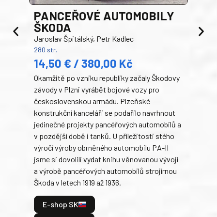
PANCEŘOVÉ AUTOMOBILY
ŠKODA
TA
Jaroslav Špitálský, Petr Kadlec
Ben
280 str.
352 s
14,50 € / 380,00 Kč
22
Okamžitě po vzniku republiky začaly Škodovy
Tank
závody v Plzni vyrábět bojové vozy pro
býva
československou armádu. Plzeňské
Rusk
konstrukční kanceláři se podařilo navrhnout
armá
jedinečné projekty pancéřových automobilů a
stře
v pozdější době i tanků. U příležitosti stého
při 
výročí výroby obrněného automobilu PA-II
blíz
jsme si dovolili vydat knihu věnovanou vývoji
tank
a výrobě pancéřových automobilů strojírnou
v lé
Škoda v letech 1919 až 1936.
tak 
hrdi
E-shop SK
je: 