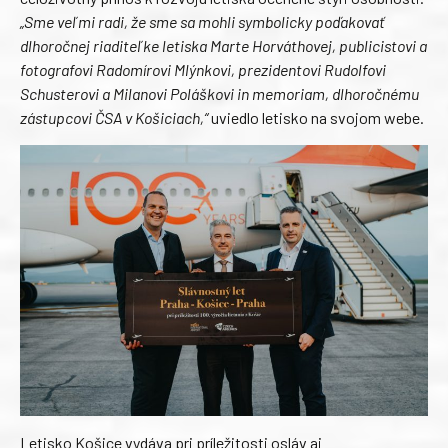
„Sme veľmi radi, že sme sa mohli symbolicky poďakovať
dlhoročnej riaditeľke letiska Marte Horváthovej, publicistovi a
fotografovi Radomírovi Mlýnkovi, prezidentovi Rudolfovi
Schusterovi a Milanovi Poláškovi in memoriam, dlhoročnému
zástupcovi ČSA v Košiciach,“
uviedlo letisko na svojom webe.
Letisko Košice vydáva pri príležitosti osláv aj