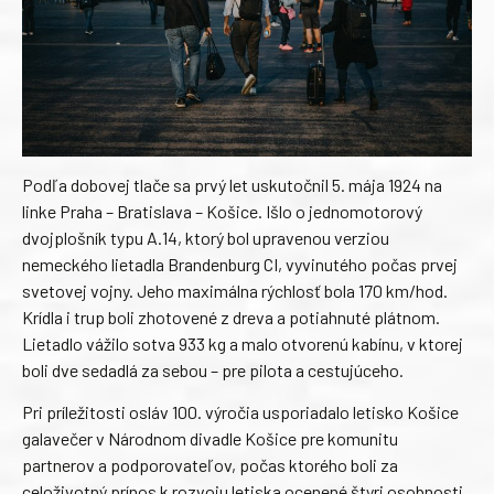
Podľa dobovej tlače sa prvý let uskutočnil 5. mája 1924 na
linke Praha – Bratislava – Košice. Išlo o jednomotorový
dvojplošník typu A.14, ktorý bol upravenou verziou
nemeckého lietadla Brandenburg CI, vyvinutého počas prvej
svetovej vojny. Jeho maximálna rýchlosť bola 170 km/hod.
Krídla i trup boli zhotovené z dreva a potiahnuté plátnom.
Lietadlo vážilo sotva 933 kg a malo otvorenú kabínu, v ktorej
boli dve sedadlá za sebou – pre pilota a cestujúceho.
Pri príležitosti osláv 100. výročia usporiadalo letisko Košice
galavečer v Národnom divadle Košice pre komunitu
partnerov a podporovateľov, počas ktorého boli za
celoživotný prínos k rozvoju letiska ocenené štyri osobnosti.