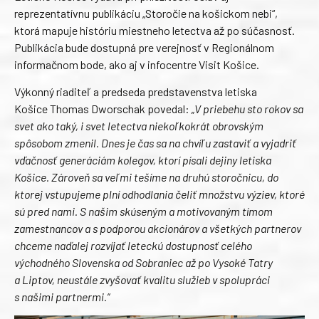
reprezentatívnu publikáciu „Storočie na košickom nebi“,
ktorá mapuje históriu miestneho letectva až po súčasnosť.
Publikácia bude dostupná pre verejnosť v Regionálnom
informačnom bode, ako aj v infocentre Visit Košice.
Výkonný riaditeľ a predseda predstavenstva letiska
Košice Thomas Dworschak povedal:
„V priebehu sto rokov sa
svet ako taký, i svet letectva niekoľkokrát obrovským
spôsobom zmenil. Dnes je čas sa na chvíľu zastaviť a vyjadriť
vďačnosť generáciám kolegov, ktorí písali dejiny letiska
Košice. Zároveň sa veľmi tešíme na druhú storočnicu, do
ktorej vstupujeme plní odhodlania čeliť množstvu výziev, ktoré
sú pred nami. S našim skúseným a motivovaným tímom
zamestnancov a s podporou akcionárov a všetkých partnerov
chceme naďalej rozvíjať leteckú dostupnosť celého
východného Slovenska od Sobraniec až po Vysoké Tatry
a Liptov, neustále zvyšovať kvalitu služieb v spolupráci
s našimi partnermi.“