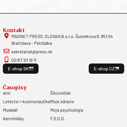
Kontakt
MAGNET PRESS, SLOVAKIA s.r.o. Šustekova 8, 851 04
Bratislava - Petržalka
sekretariat@press.sk
02/67 20 19 11
E-shop SK
E-shop CZ
Časopisy
atm
Šikovníček
Letectví + kosmonautika
Moje zdravie
Modelář
Moja psychológia
AeroHobby
F.O.O.D.