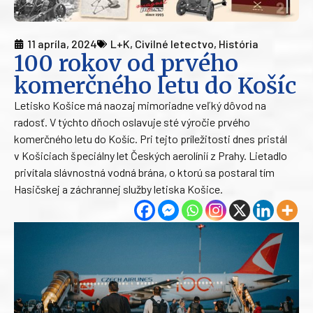
11 apríla, 2024
L+K
,
Civilné letectvo
,
História
100 rokov od prvého
komerčného letu do Košíc
Letisko Košice má naozaj mimoriadne veľký dôvod na
radosť. V týchto dňoch oslavuje sté výročie prvého
komerčného letu do Košíc. Pri tejto príležitosti dnes pristál
v Košiciach špeciálny let Českých aerolínií z Prahy. Lietadlo
privítala slávnostná vodná brána, o ktorú sa postaral tím
Hasičskej a záchrannej služby letiska Košice.