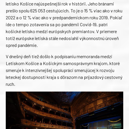
letisko Košice najúspešnejší rok v histórii. Jeho bránami
prešlo spolu 625 053 cestujúcich. To je o 15 % viac ako v roku
2022 a o 12 % viac ako v predpandemickom roku 2019. Pokiaľ
ide o tempo zotavenia sa po pandémii Covid-19, patrí
košické letisko medzi európskych premiantov. V priemere
totiž európske letiská stále nedosiahli výkonnostnú úroveň
spred pandémie.
V dnešný deň tiež došlo k podpísaniu memoranda medzi
Letiskom Košice a Košickým samosprávnym krajom, ktoré
smeruje k intenzívnejšej spolupráci smerujúcej k rozvoju
leteckej dostupnosti kraja s dôrazom na príjazdový cestovný
ruch.