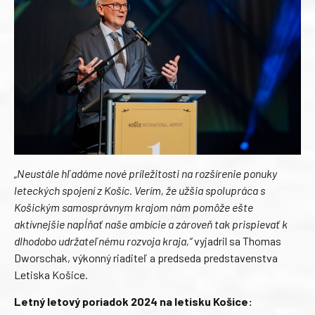
„Neustále hľadáme nové príležitosti na rozšírenie ponuky
leteckých spojení z Košíc. Verím, že užšia spolupráca s
Košickým samosprávnym krajom nám pomôže ešte
aktívnejšie napĺňať naše ambície a zároveň tak prispievať k
dlhodobo udržateľnému rozvoja kraja,“
vyjadril sa Thomas
Dworschak, výkonný riaditeľ a predseda predstavenstva
Letiska Košice.
Letný letový poriadok 2024 na letisku Košice: