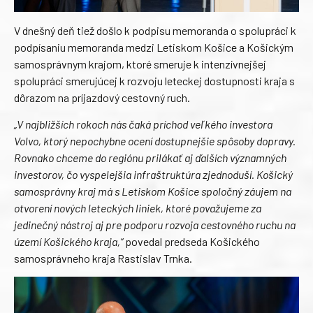
V dnešný deň tiež došlo k podpisu memoranda o spolupráci k
podpísaniu memoranda medzi Letiskom Košice a Košickým
samosprávnym krajom, ktoré smeruje k intenzívnejšej
spolupráci smerujúcej k rozvoju leteckej dostupnosti kraja s
dôrazom na príjazdový cestovný ruch.
„V najbližších rokoch nás čaká príchod veľkého investora
Volvo, ktorý nepochybne ocení dostupnejšie spôsoby dopravy.
Rovnako chceme do regiónu prilákať aj ďalších významných
investorov, čo vyspelejšia infraštruktúra zjednoduší. Košický
samosprávny kraj má s Letiskom Košice spoločný záujem na
otvorení nových leteckých liniek, ktoré považujeme za
jedinečný nástroj aj pre podporu rozvoja cestovného ruchu na
území Košického kraja,“
povedal predseda Košického
samosprávneho kraja Rastislav Trnka.