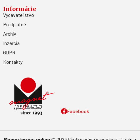
Informácie
Vydavateľstvo
Predplatné
Archív
Inzercia
GDPR
Kontakty
Facebook
Magnetpress.online
© 2023 Všetky práva vyhradené. Dizajn a