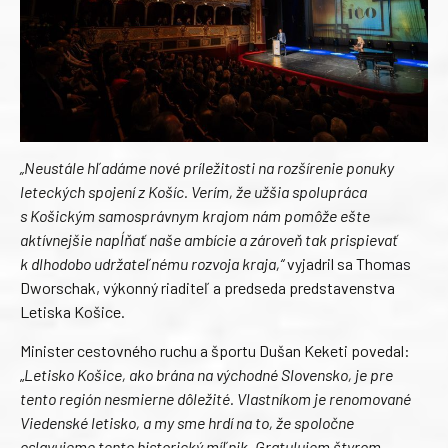
„Neustále hľadáme nové príležitosti na rozšírenie ponuky
leteckých spojení z Košíc. Verím, že užšia spolupráca
s Košickým samosprávnym krajom nám pomôže ešte
aktívnejšie napĺňať naše ambície a zároveň tak prispievať
k dlhodobo udržateľnému rozvoja kraja,“
vyjadril sa Thomas
Dworschak, výkonný riaditeľ a predseda predstavenstva
Letiska Košice.
Minister cestovného ruchu a športu Dušan Keketi povedal:
„
Letisko Košice, ako brána na východné Slovensko, je pre
tento región nesmierne dôležité. Vlastníkom je renomované
Viedenské letisko, a my sme hrdí na to, že spoločne
oslavujeme tento historický míľnik. Gratulujem štyrom