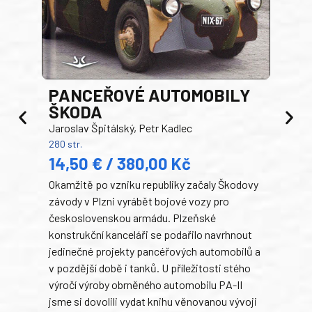
PANCEŘOVÉ AUTOMOBILY
ŠKODA
TA
Jaroslav Špitálský, Petr Kadlec
Ben
280 str.
352 s
14,50 € / 380,00 Kč
22
Okamžitě po vzniku republiky začaly Škodovy
Tank
závody v Plzni vyrábět bojové vozy pro
býva
československou armádu. Plzeňské
Rusk
konstrukční kanceláři se podařilo navrhnout
armá
jedinečné projekty pancéřových automobilů a
stře
v pozdější době i tanků. U příležitosti stého
při 
výročí výroby obrněného automobilu PA-II
blíz
jsme si dovolili vydat knihu věnovanou vývoji
tank