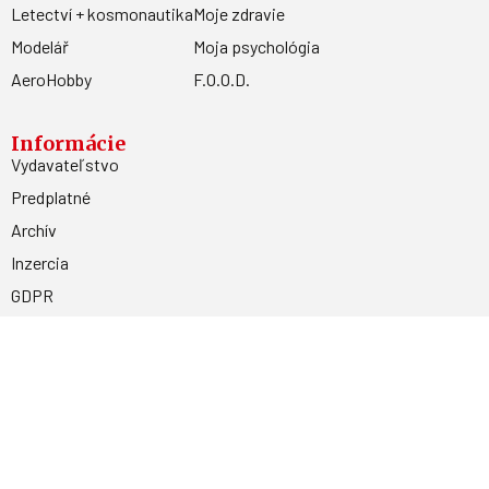
Letectví + kosmonautika
Moje zdravie
Modelář
Moja psychológia
AeroHobby
F.O.O.D.
Informácie
Vydavateľstvo
Predplatné
Archív
Inzercia
GDPR
Kontakty