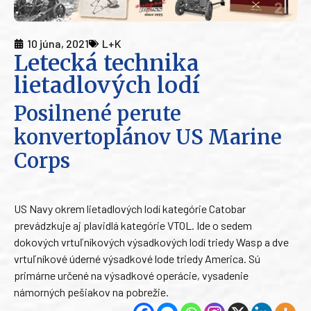
10 júna, 2021
L+K
Letecká technika
lietadlových lodí
Posilnené perute
konvertoplánov US Marine
Corps
US Navy okrem lietadlových lodí kategórie Catobar
prevádzkuje aj plavidlá kategórie VTOL. Ide o sedem
dokových vrtuľníkových výsadkových lodí triedy Wasp a dve
vrtuľníkové úderné výsadkové lode triedy America. Sú
primárne určené na výsadkové operácie, vysadenie
námorných pešiakov na pobrežie.