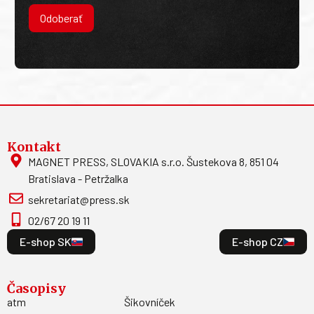
Odoberať
Kontakt
MAGNET PRESS, SLOVAKIA s.r.o. Šustekova 8, 851 04
Bratislava - Petržalka
sekretariat@press.sk
02/67 20 19 11
E-shop SK
E-shop CZ
Časopisy
atm
Šikovníček