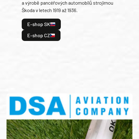
a výrobě pancéřových automobilů strojírnou
v lé
Škoda v letech 1919 až 1936.
tak 
hrdi
E-shop SK
je: 
odeh
E-shop CZ
bitv
E
E