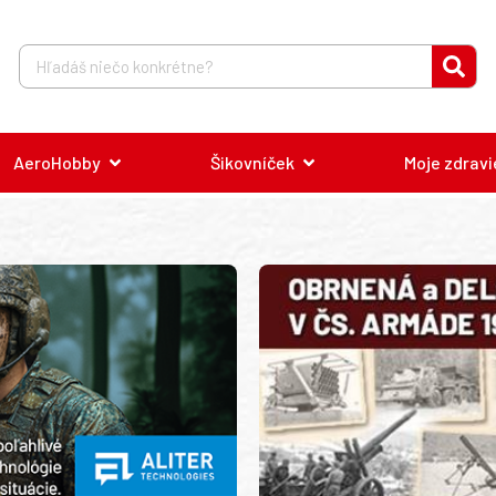
AeroHobby
Šikovníček
Moje zdravi