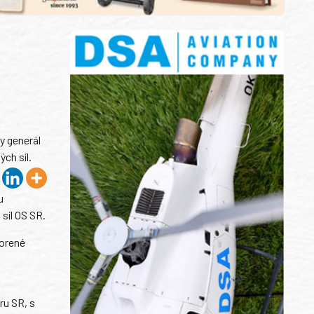
y generál
ch síl.
u
síl OS SR.
vorené
ru SR, s