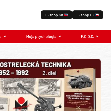
E-shop SK
E-shop CZ
e
Moja psychológia
F.O.O.D.