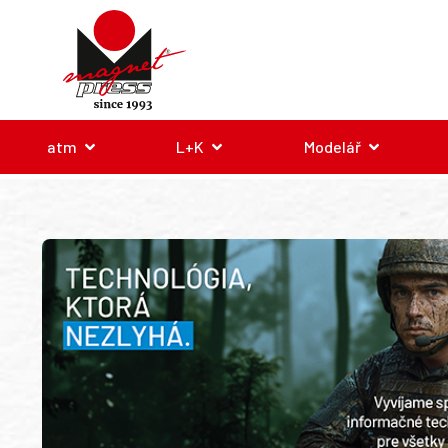
atm
L+K
Modelář