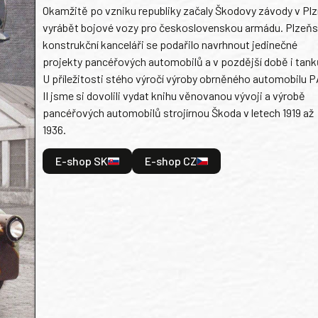
Okamžitě po vzniku republiky začaly Škodovy závody v Plz
vyrábět bojové vozy pro československou armádu. Plzeň
konstrukční kanceláři se podařilo navrhnout jedinečné
projekty pancéřových automobilů a v pozdější době i tank
U příležitosti stého výročí výroby obrněného automobilu P
II jsme si dovolili vydat knihu věnovanou vývoji a výrobě
pancéřových automobilů strojírnou Škoda v letech 1919 až
1936.
E-shop SK
E-shop CZ