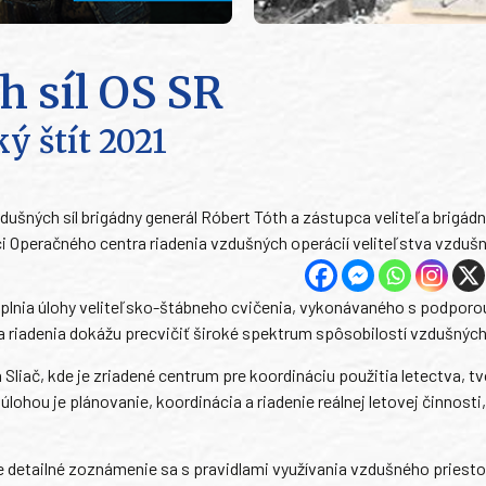
h síl OS SR
ý štít 2021
dušných síl brigádny generál Róbert Tóth a zástupca veliteľa brigádn
ci Operačného centra riadenia vzdušných operácií veliteľstva vzdušný
 plnia úlohy veliteľsko-štábneho cvičenia, vykonávaného s podporo
a riadenia dokážu precvičiť široké spektrum spôsobilostí vzdušných 
 Sliač, kde je zriadené centrum pre koordináciu použitia letectva, t
lohou je plánovanie, koordinácia a riadenie reálnej letovej činnosti,
e detailné zoznámenie sa s pravidlami využívania vzdušného priesto