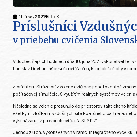
11 júna, 2021
L+K
Príslušníci Vzdušnýc
v priebehu cvičenia Slovensk
V doobedňajších hodinách dňa 10. júna 2021 vykonal veliteľ vz
Ladislav Dovhun inšpekciu cvičiacich, ktorí plnia úlohy v rám
Z priestoru Stráže pri Zvolene cvičiace pohotovostné zmeny
počítačovej simulácie. S využitím reálnych systémov velenia 
Následne sa velenie presunulo do priestorov taktického krídla
všetkými zložkami vzdušných síl a koaličného partnera. Jeho ú
vykonávanej v prospech cvičenia SLSD 21.
Jednou z úloh, vykonávaných v rámci integračného výcviku, j