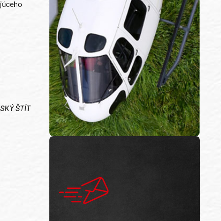
ajúceho
NSKÝ ŠTÍT