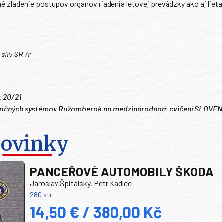
é zladenie postupov orgánov riadenia letovej prevádzky ako aj liet
sily SR /r
t 20/21
ormačných systémov Ružomberok na medzinárodnom cvičení SLOVE
ovinky
PANCEŘOVÉ AUTOMOBILY ŠKODA
Jaroslav Špitálský, Petr Kadlec
280 str.
14,50 € / 380,00 Kč