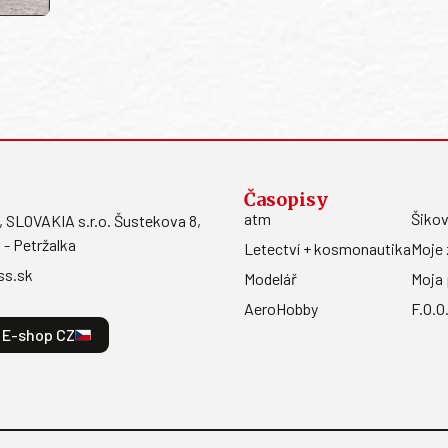
Časopisy
atm
Šikov
LOVAKIA s.r.o. Šustekova 8,
 - Petržalka
Letectví + kosmonautika
Moje 
ss.sk
Modelář
Moja 
AeroHobby
F.O.O
E-shop CZ