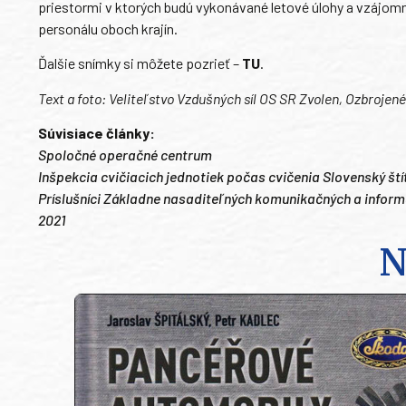
priestormi v ktorých budú vykonávané letové úlohy a vzájomn
personálu oboch krajín.
Ďalšie snímky si môžete pozrieť –
TU
.
Text a foto: Veliteľstvo Vzdušných síl OS SR Zvolen, Ozbrojené 
Súvisiace články:
Spoločné operačné centrum
Inšpekcia cvičiacich jednotiek počas cvičenia Slovenský ští
Príslušníci Základne nasaditeľných komunikačných a inf
2021
N