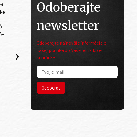
Odoberajte
ni
ské
newsletter
ů.
A-
Odoberajte najnovšie informácie o
našej ponuke do Vašej emailovej
schránky.
Odoberať