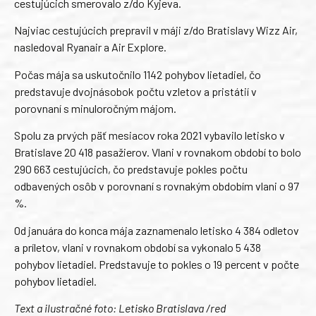
cestujúcich smerovalo z/do Kyjeva.
Najviac cestujúcich prepravil v máji z/do Bratislavy Wizz Air,
nasledoval Ryanair a Air Explore.
Počas mája sa uskutočnilo 1142 pohybov lietadiel, čo
predstavuje dvojnásobok počtu vzletov a pristátií v
porovnaní s minuloročným májom.
Spolu za prvých päť mesiacov roka 2021 vybavilo letisko v
Bratislave 20 418 pasažierov. Vlani v rovnakom období to bolo
290 663 cestujúcich, čo predstavuje pokles počtu
odbavených osôb v porovnaní s rovnakým obdobím vlani o 97
%.
Od januára do konca mája zaznamenalo letisko 4 384 odletov
a príletov, vlani v rovnakom období sa vykonalo 5 438
pohybov lietadiel. Predstavuje to pokles o 19 percent v počte
pohybov lietadiel.
Text a ilustračné foto: Letisko Bratislava /red