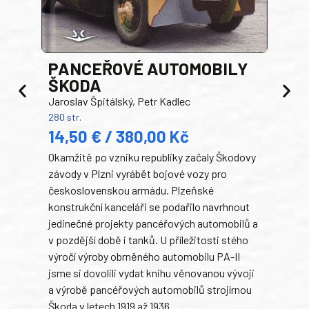
PANCEŘOVÉ AUTOMOBILY
ŠKODA
TA
Jaroslav Špitálský, Petr Kadlec
Ben
280 str.
352 s
14,50 € / 380,00 Kč
22
Okamžitě po vzniku republiky začaly Škodovy
Tank
závody v Plzni vyrábět bojové vozy pro
býva
československou armádu. Plzeňské
Rusk
konstrukční kanceláři se podařilo navrhnout
armá
jedinečné projekty pancéřových automobilů a
stře
v pozdější době i tanků. U příležitosti stého
při 
výročí výroby obrněného automobilu PA-II
blíz
jsme si dovolili vydat knihu věnovanou vývoji
tank
a výrobě pancéřových automobilů strojírnou
v lé
Škoda v letech 1919 až 1936.
tak 