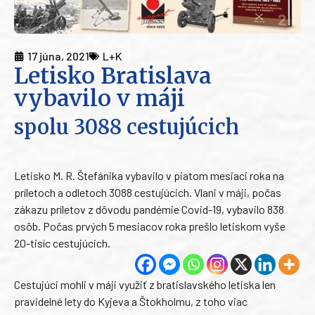
17 júna, 2021
L+K
Letisko Bratislava
vybavilo v máji
spolu 3088 cestujúcich
Letisko M. R. Štefánika vybavilo v piatom mesiaci roka na
príletoch a odletoch 3088 cestujúcich. Vlani v máji, počas
zákazu príletov z dôvodu pandémie Covid-19, vybavilo 838
osôb. Počas prvých 5 mesiacov roka prešlo letiskom vyše
20-tisíc cestujúcich.
Cestujúci mohli v máji využiť z bratislavského letiska len
pravidelné lety do Kyjeva a Štokholmu, z toho viac