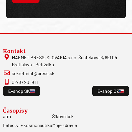
Kontakt
MAGNET PRESS, SLOVAKIA s.r.o. Šustekova 8, 851 04
Bratislava - Petržalka
sekretariat@press.sk
02/67 20 19 11
E-shop SK
E-shop CZ
Časopisy
atm
Šikovníček
Letectví + kosmonautika
Moje zdravie